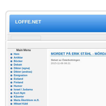
LOFFE.NET
Main Menu
MORDET PÅ ERIK STÅHL - MÖRD
Hem
Artiklar
Skrivet av Österbottningen
Böcker
2015-11-06 08:21
Debatt
Dikter (egna)
Dikter (andras)
Emigration
Estland
Finland
Humor
Israel / Judarna
Kort-Nytt
Kåserier
Maria Åkerblom m.fl.
Mikael Käld