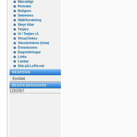
Mänskligt
Perioder
Religion
Sekretess
Släktforskning
Steyr bilar
Terjärv
Vi i Terjärv r.f.
Vitsar/Jokes
Vänsterhänta (lista)
Österbotten
Dagstidningar
Links
Länkar
Sök på Loffe.net
RESPONS
Kontakt
BESÖKSRÄKNARE
1282067