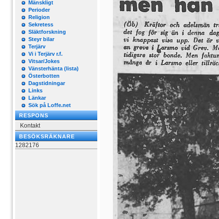
Mänskligt
Perioder
Religion
Sekretess
Släktforskning
Steyr bilar
Terjärv
Vi i Terjärv r.f.
Vitsar/Jokes
Vänsterhänta (lista)
Österbotten
Dagstidningar
Links
Länkar
Sök på Loffe.net
RESPONS
Kontakt
BESÖKSRÄKNARE
1282176