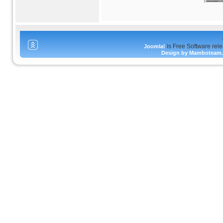
is Free Software rel
Joomla!
Design by Mamboteam