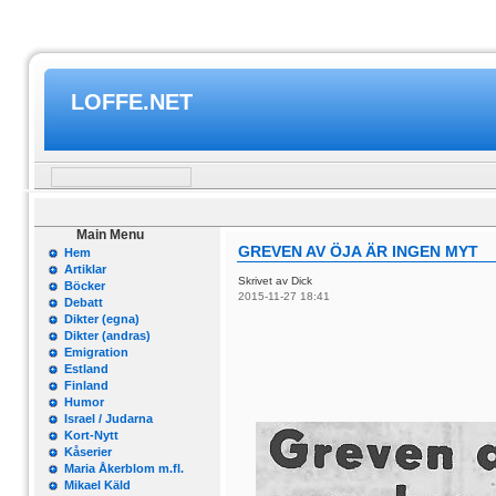
LOFFE.NET
Main Menu
GREVEN AV ÖJA ÄR INGEN MYT
Hem
Artiklar
Skrivet av Dick
Böcker
2015-11-27 18:41
Debatt
Dikter (egna)
Dikter (andras)
Emigration
Estland
Finland
Humor
Israel / Judarna
Kort-Nytt
Kåserier
Maria Åkerblom m.fl.
Mikael Käld