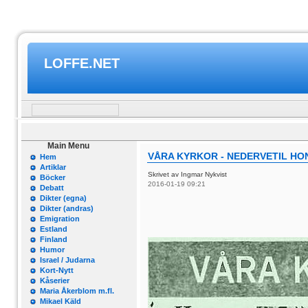
LOFFE.NET
Main Menu
VÅRA KYRKOR - NEDERVETIL HO
Hem
Artiklar
Skrivet av Ingmar Nykvist
Böcker
2016-01-19 09:21
Debatt
Dikter (egna)
Dikter (andras)
Emigration
Estland
Finland
Humor
Israel / Judarna
Kort-Nytt
Kåserier
Maria Åkerblom m.fl.
Mikael Käld