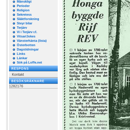
Mänskligt
Perioder
Religion
Sekretess
Släktforskning
Steyr bilar
Terjärv
Vi i Terjärv r.f.
Vitsar/Jokes
Vänsterhänta (lista)
Österbotten
Dagstidningar
Links
Länkar
Sök på Loffe.net
RESPONS
Kontakt
BESÖKSRÄKNARE
1282176