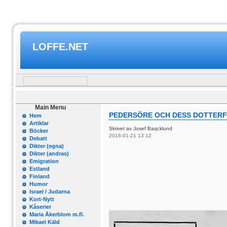
LOFFE.NET
Main Menu
PEDERSÖRE OCH DESS DOTTER
Hem
Artiklar
Skrivet av Josef Baqcklund
Böcker
2016-01-21 13:12
Debatt
Dikter (egna)
Dikter (andras)
Emigration
Estland
Finland
Humor
Israel / Judarna
Kort-Nytt
Kåserier
Maria Åkerblom m.fl.
Mikael Käld