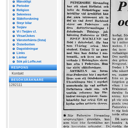
Mänskligt
Perioder
Religion
Sekretess
Släktforskning
Steyr bilar
Terjärv
Vi i Terjärv r.f.
Vitsar/Jokes
Vänsterhänta (lista)
Österbotten
Dagstidningar
Links
Länkar
Sök på Loffe.net
RESPONS
Kontakt
BESÖKSRÄKNARE
1282111