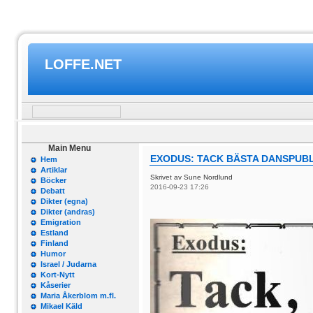
LOFFE.NET
Main Menu
EXODUS: TACK BÄSTA DANSPUBL
Hem
Artiklar
Skrivet av Sune Nordlund
Böcker
2016-09-23 17:26
Debatt
Dikter (egna)
Dikter (andras)
Emigration
Estland
Finland
Humor
Israel / Judarna
Kort-Nytt
Kåserier
Maria Åkerblom m.fl.
Mikael Käld