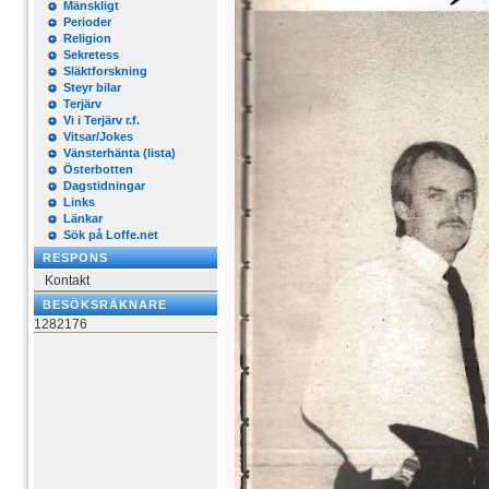
Mänskligt
Perioder
Religion
Sekretess
Släktforskning
Steyr bilar
Terjärv
Vi i Terjärv r.f.
Vitsar/Jokes
Vänsterhänta (lista)
Österbotten
Dagstidningar
Links
Länkar
Sök på Loffe.net
RESPONS
Kontakt
BESÖKSRÄKNARE
1282176