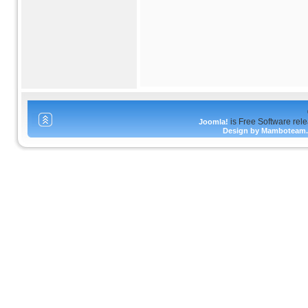
is Free Software rel
Joomla!
Design by Mamboteam