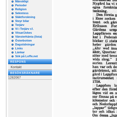
Mänskligt
Perioder
Religion
Sekretess
Släktforskning
Steyr bilar
Terjärv
Vi i Terjärv r.f.
Vitsar/Jokes
Vänsterhänta (lista)
Österbotten
Dagstidningar
Links
Länkar
Sök på Loffe.net
RESPONS
Kontakt
BESÖKSRÄKNARE
1282067