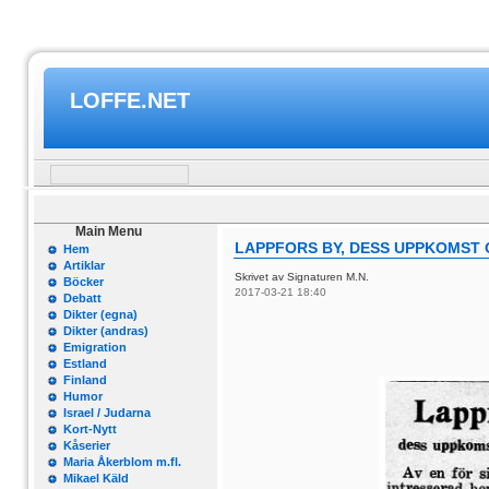
LOFFE.NET
Main Menu
LAPPFORS BY, DESS UPPKOMST
Hem
Artiklar
Skrivet av Signaturen M.N.
Böcker
2017-03-21 18:40
Debatt
Dikter (egna)
Dikter (andras)
Emigration
Estland
Finland
Humor
Israel / Judarna
Kort-Nytt
Kåserier
Maria Åkerblom m.fl.
Mikael Käld