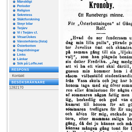
Mänskligt
Perioder
Religion
Sekretess
Släktforskning
Steyr bilar
Terjärv
Vi i Terjärv r.f.
Vitsar/Jokes
Vänsterhänta (lista)
Österbotten
Dagstidningar
Links
Länkar
Sök på Loffe.net
RESPONS
Kontakt
BESÖKSRÄKNARE
1282170