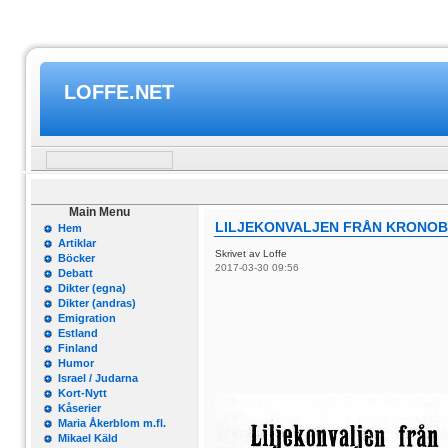
LOFFE.NET
Main Menu
LILJEKONVALJEN FRÅN KRONOBY
Hem
Artiklar
Skrivet av Loffe
Böcker
2017-03-30 09:56
Debatt
Dikter (egna)
Dikter (andras)
Emigration
Estland
Finland
Humor
Israel / Judarna
Kort-Nytt
Kåserier
Maria Åkerblom m.fl.
Mikael Käld