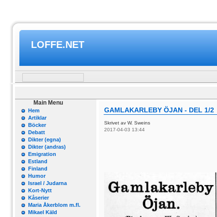
LOFFE.NET
Main Menu
GAMLAKARLEBY ÖJAN - DEL 1/2
Hem
Artiklar
Skrivet av W. Sweins
Böcker
2017-04-03 13:44
Debatt
Dikter (egna)
Dikter (andras)
Emigration
Estland
Finland
Humor
Israel / Judarna
Kort-Nytt
Kåserier
Maria Åkerblom m.fl.
Mikael Käld