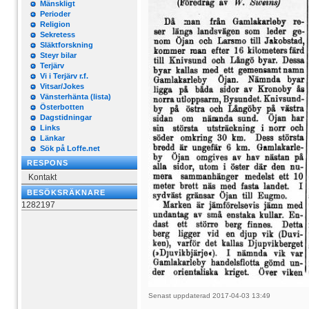
Mänskligt
Perioder
Religion
Sekretess
Släktforskning
Steyr bilar
Terjärv
Vi i Terjärv r.f.
Vitsar/Jokes
Vänsterhänta (lista)
Österbotten
Dagstidningar
Links
Länkar
Sök på Loffe.net
RESPONS
Kontakt
BESÖKSRÄKNARE
1282197
Senast uppdaterad 2017-04-03 13:49