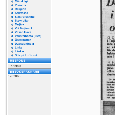
Mänskligt
Perioder
Religion
Sekretess
Släktforskning
Steyr bilar
Terjärv
Vi i Terjärv r.f.
Vitsar/Jokes
Vänsterhänta (lista)
Österbotten
Dagstidningar
Links
Länkar
Sök på Loffe.net
RESPONS
Kontakt
BESÖKSRÄKNARE
1282068