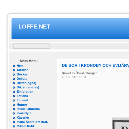
LOFFE.NET
Main Menu
DE BOR I KRONOBY OCH EVIJÄRV
Hem
Artiklar
Skrivet av Österbottningen
Böcker
2017-07-26 17:33
Debatt
Dikter (egna)
Dikter (andras)
Emigration
Estland
Finland
Humor
Israel / Judarna
Kort-Nytt
Kåserier
Maria Åkerblom m.fl.
Mikael Käld