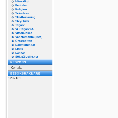
Mänskligt
Perioder
Religion
Sekretess
Släktforskning
Steyr bilar
Terjärv
Vi i Terjärv r.f.
Vitsar/Jokes
Vänsterhänta (lista)
Österbotten
Dagstidningar
Links
Länkar
Sök på Loffe.net
RESPONS
Kontakt
BESÖKSRÄKNARE
1282161