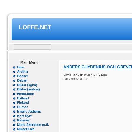
LOFFE.NET
Main Menu
ANDERS CHYDENIUS OCH GREVE
Hem
Artiklar
Skrivet av Signaturen E.P / Dick
Böcker
2017-09-13 08:08
Debatt
Dikter (egna)
Dikter (andras)
Emigration
Estland
Finland
Humor
Israel / Judarna
Kort-Nytt
Kåserier
Maria Åkerblom m.fl.
Mikael Käld