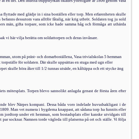
ne åt en del. Den indelta truppstyrkan ökades ytter­ligare år 1806 genom Vasa
a flyttade med glädje in i sina boställen eller torp. Men erfarenheten skulle
h befanns dessutom vara alltför fåtalig, när krig utbröt. Soldaten tog ju sold
ålders män, gifta torpare, som icke hade samma håg och förmåga att uthärda
sak vi här vilja berätta om soldattorpen och deras invånare.
 hemman, utom på präst- och domarboställena, Vasa trivialskolas 5 hemman
 torpställe för soldaten. Där skulle uppsättas en stuga med ugn eller
orpet skulle höra åker till 1/2 tunnas utsäde, en kåltäppa och ett stycke äng
ets mötesplats. Torpen blevo sannolikt anlagda ge­nast de första åren efter
onde blev Närpes kompani. Dessa båda voro indela­de huvudsakligast i de
t 1809. Man vet numera i bygderna knappast, att sådana torp ha funnits eller
om jordtorp under ett hemman, som bostadsplats eller kanske utvidgats till
 par socknar. Namnen torde vägleda till platserna på ort och ställe. Vi följa