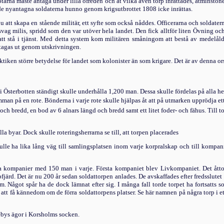
otarna måste antaga un­der lilla ofreden och åt vilka även torp inrättades, åt­minsto
de nyantagna soldaterna hunno genom krigs­utbrottet 1808 icke inrättas.
u att skapa en stående militär, ett syfte som också nåddes. Officerarna och soldatern
n svag milis, spridd som den var utöver hela landet. Den fick alltför liten Övning oc
r att stå i tjänst. Med detta system kom militären småningom att bestå av medel­
 tagas ut genom utskrivningen.
aktiken större betydelse för landet som kolonister än som krigare. Det är av denna or
i Österbotten ständigt skulle underhålla 1,200 man. Dessa skulle fördelas på alla
man på en rote. Bönderna i varje rote skulle hjälpas åt att på utmarken upprödja ett
 och bredd, en bod av 6 alnars längd och bredd samt ett litet foder- och fähus. Till t
a byar. Dock skulle roteringsherrarna se till, att torpen placerades
kulle ha lika lång väg till samlingsplatsen inom varje korpralskap och till kompani
ta kompanier med 150 man i varje. Första kompaniet blev Livkompaniet. Det ått
järd. Det är nu 200 år sedan soldattorpen anlades. De avskaffades efter fredsslute
. Något spår ha de dock lämnat efter sig. I många fall torde torpet ha fortsatts s
 att få kännedom om de förra soldattorpens platser. Se här namnen på några torp i ett
bys ägor i Korsholms socken.