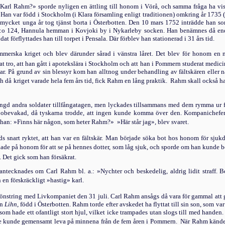
rl Rahm?» sporde nyligen en ättling till honom i Vörå, och samma fråga ha visst f
 Han var född i Stockholm (i Klara församling enligt traditionen) omkring år 1735 (
d mycket unga år tog tjänst borta i Österbotten. Den 10 mars 1752 inträdde han 
n:o 124, Hannula hemman i Kovjoki by i Nykarleby socken. Han benämnes då end
 förflyttades han till torpet i Pensala. Där förblev han stationerad i 31 års tid.
rska kri­get och blev därunder sårad i vänstra låret. Det blev för honom en nyt
at tro, att han gått i apotekslära i Stock­holm och att han i Pommern studerat medi
gar. På grund av sin blessyr kom han alltnog un­der behandling av fältskären ell
h då kriget va­rade hela fem års tid, fick Rahm en lång praktik.  Rahm skall ocks
gd andra sol­dater tillfångatagen, men lyckades tillsammans med dem rymma ur få
ar obevakad, då tyskarna trodde, att ingen kunde komma över den. Kompanichefe
n: »Finns här någon, som heter Rahm?»  »Här står jag», blev svaret.
 snart ryk­tet, att han var en fältskär. Man började söka bot hos honom för sju
lade på honom för att se på hennes dotter, som låg sjuk, och sporde om han kunde b
. Det gick som han försäkrat.
tecknades om Carl Rahm bl. a.: »Nychter och beskedelig, aldrig lidit straff. Be
n en förskräckligt
»hastig»
karl.
nstring med Livkompaniet den 31 juli. Carl Rahm ansågs då vara för gammal att gå i f
an
Lihn
, född i Österbotten. Rahm torde efter avskedet ha flyttat till sin son, so
om hade ett ofantligt stort hjul, vilket icke trampades utan slogs till med handen
e kunde gemensamt leva på minnena från de fem åren i Pommern.  När Rahm kände sit