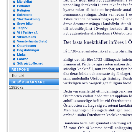
Det gick trögt med nybyggesrörelsen i sv
Mänskligt
uppodling fortskridit i jämn takt år efter å
Perioder
byarna redan då hade ett betydande antal 
Religion
hemmansklyvningar. Detta var redan i o
Sekretess
Yrkesidkande personer fingo ej bo på lands
Släktforskning
drevo dessutom många i landsflykt. Att bli u
Steyr bilar
Terjärv
till arbetsförtjänst i Sverige lockade til
Vi i Terjärv r.f.
nybyggesrörelse alls före­kom i Österbotten
Vitsar/Jokes
Det fasta knekthållet införes i Ö
Vänsterhänta (lista)
Österbotten
Dagstidningar
På 1730-talet anlades likväl ehuru ofrivill
Links
Länkar
Enligt det här före 1733 tillämpade indeln
Sök på Loffe.net
männen ut. På de övriga i roten ankom det a
ständigt knekthåll, som innebar, att fyra 
RESPONS
öka deras börda och motsatte sig förslaget.
Kontakt
samt underhålla Uleåborgs fästning, Korsh
BESÖKSRÄKNARE
werkeligen och owägerligen fullgöra hwad de
1282072
Detta var emellertid ett indelningsverk, so
Österbotten endast hade rätt att uppbära lö
anhöll »samtelige befälet vid Österbottens
Österbotten att åtaga sig ett roterat knekth
Men regeringen påtvingade slutligen med li
ombud i södra Ös­terbotten knektkontrakten 
Bönderna hade haft grundad anledning att m
75 rotar. Och så kommo härtill an­läggning