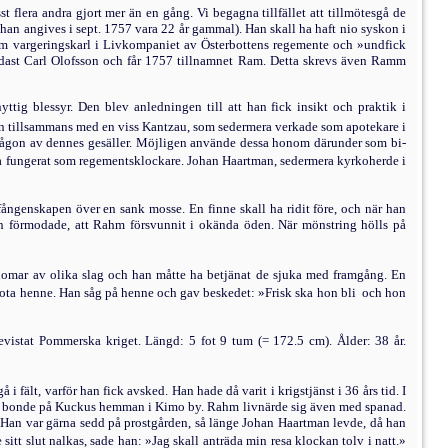
lera andra gjort mer än en gång. Vi begagna tillfället att tillmötesgå de
han angives i sept. 1757 vara 22 år gammal). Han skall ha haft nio syskon i
som vargeringskarl i Livkompaniet av Ös­terbottens regemente och »undfick
ast Carl Olofs­son och får 1757 tillnamnet Ram. Detta skrevs även Ramm
tig blessyr. Den blev anledningen till att han fick insikt och praktik i
cin tillsammans med en viss Kantzau, som sedermera verkade som apo­tekare i
er någon av dennes gesäller. Möjligen använde dessa honom därunder som bi­
å ha fungerat som regementsklockare. Johan Haartman, sedermera kyrkoherde i
ngenskapen över en sank mosse. En finne skall ha ridit före, och när han
n förmodade, att Rahm för­svunnit i okända öden. När mönstring hölls på
kdomar av olika slag och han måtte ha betjänat de sjuka med framgång. En
ota henne. Han såg på henne och gav beskedet: »Frisk ska hon bli  och hon
vistat Pommerska kriget. Längd: 5 fot 9 tum (= 172.5 cm). Ålder: 38 år.
ält, varför han fick avsked. Han hade då varit i krigstjänst i 36 års tid. I
m var bonde på Kuckus hemman i Kimo by. Rahm livnärde sig även med spanad.
. Han var gärna sedd på prostgården, så länge Johan Haartman levde, då han
t slut nalkas, sade han: »Jag skall anträda min resa klockan tolv i natt.»