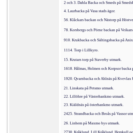
2 och 3. Dahla Backa och Smeds på Smeds
4. Laurbacka på Vasa stads ägor.
56. Klåckars backan och Nästorp på Höstve
78. Korsbergs och Pörne backan på Veikars
910. Krukbacka och Sältingsbacka på Anix
1114.
Torp i Lillkyro.
15. Krutars torp på Staverby utmark.
1618. Hålmas, Holmen och Korpsor backa 
1920. Qvarnbacka och Ahlnäs på Kvevlax 
21.
Linskata på Petsmo utmark.
22.
Lillöhre på Västerhankmo utmark.
23.
Kiäldnäs på österhankmo utmark.
2425. Strandbacka och Broås på Vassor ut
26. Linhem på Maxmo bys utmark.
2730. Kråklund, Lill Kråklund, Hemkull o