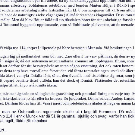
rå och angränsande byar till arbete, då ny ka­raktärsbyggnad uppfördes. Han höll
timmars arbetsdag. Soldaternas rotebönder med bonden Mårten Höijer i Rökiö i spe
 soldaternas arbetsdag måtte fastställas från kl. 6 om morgonen till kl. 6 om aft
ta hade de naturligtvis icke vågat göra.) Alltså förkastades klagomålet. Dessutom 
let. Men då blev Höijer fälld till tio riksdalers bö­ter för sitt »obehöriga försök
 på Tottesund byggnads upptimrande, voro så förbittrade på översten, att de me­nade 
p. Vi välja n:o 114, torpet Lillpensala på Kärv hemman i Munsala. Vid be­siktningen
stugan låg på mellantaket, som bör med 2:ne eller 3:ne varv påtimras, då den av n
å i några år, då det sedermera av rotesällarna kommer att uppbyggas. Brunn, som rot
 att därföre för sitt besvär påstår av roten någon ersättning, det ock ro­ten honom 
 detta torp hava rotesällarna försatt den vid första torpstakningen utstakade åker 
ker i vanrykt förfalla låtit, så att den överallt med tistelrötter sig rotat, som
ft ospard bemälte tistel utdöda, han det dock ej förmått. Påståendes det rotesäl
älpa till att ånyo iståndsätta
åkern.
n, när man äg­nade en så ingående granskning och protokollföring om varje torp. 
han icke skulle ha ro här eller ha intresse för jordbruket. Denna soldat, Anders La
rpet. Där­ifrån fördes han till Vasa i arrest och rotebönderna ålades att lega en anna
man av Öster­bottens regemente skulle ut i krig till Pommern. Då mås
:o 114 Hen­rik Munck var då 51 år gammal, sjuklig och svag, varför han fick 
, ogift, född i Stockholm».
et.