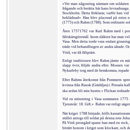
»Vet man någonting närmare om soldaten Ka
frågande och berätta här hans levnadssaga.
Stockholm. Detta förklarar, varför han vi
beklädnad». Han blev placerad på roten 
(1775) och Rahm (1788). Som ordinarie soldat
Åren 17571762 var Karl Rahm med i pomme
fältskärsgöromål. Inom släkten har man vel
Vasa. Men detta torde vara endast gissnin­
träde vid behandlingen av andra sårade. Oc
Vörå, var då fältpräst.
Enligt traditionen blev Rahm jämte en män
slapp över, följde andra efter. Mossen v
Nykarleby torg med de hemkomna, ropade ha
Efter Rahms återkomst från Pommern spreds
kvinna från Rausk (Gräddjas) i Pensala kal
ska sedan bli min hustru.» Flickan rodnade
Vid en mönstring i Vasa sommaren 1775 an
Tjensteår: 18. Gift.»  Rahm var enligt säge
När kriget 1788 började, hölls kassationsmö
stället antogs till sol­dat på denna rote Joh
På Vörå prostgård spann han med en rock, s
biträtt honom i kriget som klockare, och d