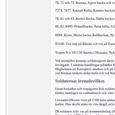
70, 72 och 75. Rutuna, Jopers backa och t
7374, 7677. Kausall Kulla, Rasmus back
78, 81 och 83. Bertils Backa, Dahla backa 
80, 82, 8489. Pömullbacka, Åmar hälla, Lil
9094. Kyras, Mutta backa, Kullbackan, N
95100. Två torp på Båtnäs och två på Tier
Torpen N:o 101150 funnos i Munsala, Nyk
Vid storskiftet kommo soldattorpens åkrar o
utvidgade. I samtida handlingar påträffas f
Högholmen uti Kaurajärvi marken och på Ha
vid Röukas träskets södra ända och vid Kala
Soldaternas levnadsvillkor.
Utom bostaden och torpägorna fick soldat
kläder, nämligen en vad­malsrock och väst me
Levnadsvillkoren voro på 1700-talet sådana,
karlen. Han skulle mäta en viss längd, och
Då soldaten icke var på kommendering eller