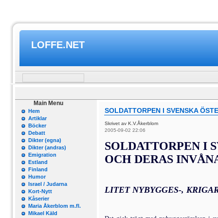
LOFFE.NET
Main Menu
SOLDATTORPEN I SVENSKA ÖST
Hem
Artiklar
Skrivet av K.V.Åkerblom
Böcker
2005-09-02 22:06
Debatt
Dikter (egna)
SOLDATTORPEN I 
Dikter (andras)
Emigration
OCH DERAS INVÅN
Estland
Finland
Humor
Israel / Judarna
LITET NYBYGGES-, KRIGA
Kort-Nytt
Kåserier
Maria Åkerblom m.fl.
Mikael Käld