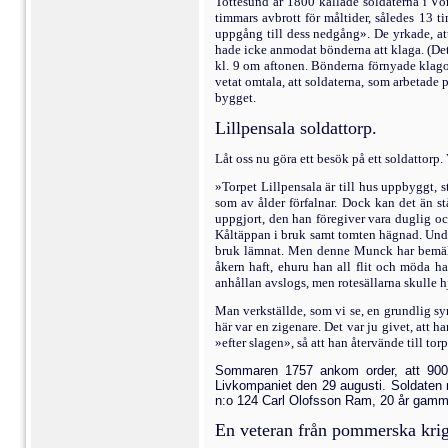
Tottesund år 1800 kallade sol­daterna i Vö
timmars avbrott för måltider, således 13 
uppgång till dess nedgång». De yrkade, att
hade icke anmodat bönderna att klaga. (Det
kl. 9 om aftonen. Bönderna förnyade klagomå
vetat om­tala, att soldaterna, som arbetade
bygget.
Lillpensala soldattorp.
Låt oss nu göra ett besök på ett soldattor
»Torpet Lillpensala är till hus uppbyggt, 
som av ålder förfalnar. Dock kan det än st
uppgjort, den han föregiver vara duglig och
Kåltäppan i bruk samt tom­ten hägnad. Under
bruk lämnat. Men denne Munck har bemälda å
åkern haft, ehuru han all flit och möda ha
anhållan avslogs, men rotesällarna skulle hj
Man verkställde, som vi se, en grundlig sy
här var en zigenare. Det var ju givet, att 
»efter slagen», så att han återvände till to
Sommaren 1757 ankom order, att 900 
Livkompaniet den 29 augusti. Soldaten n
n:o 124 Carl Olofsson Ram, 20 år gammal
En veteran från pommerska krig