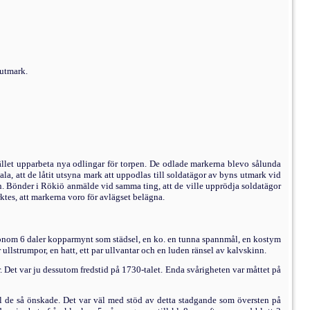
 utmark.
stället upparbeta nya odlingar för torpen. De od­lade markerna blevo sålunda
la, att de låtit utsyna mark att uppodlas till soldatägor av byns utmark vid
 Bönder i Rökiö anmälde vid samma ting, att de ville upprödja soldatägor
ktes, att markerna voro för avlägset belägna.
onom 6 daler kopparmynt som städsel, en ko. en tunna spannmål, en kostym
ullstrumpor, en hatt, ett par ullvantar och en luden ränsel av kalvskinn.
. Det var ju dessutom fredstid på 1730-talet. Enda svårigheten var måttet på
all de så önskade. Det var väl med stöd av detta stadgande som översten på