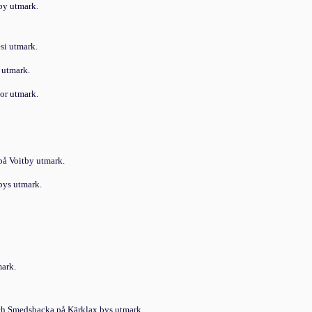
by utmark.
si utmark.
 utmark.
or utmark.
på Voitby utmark.
bys utmark.
mark.
ch Smeds­backa på Kärklax bys utmark.