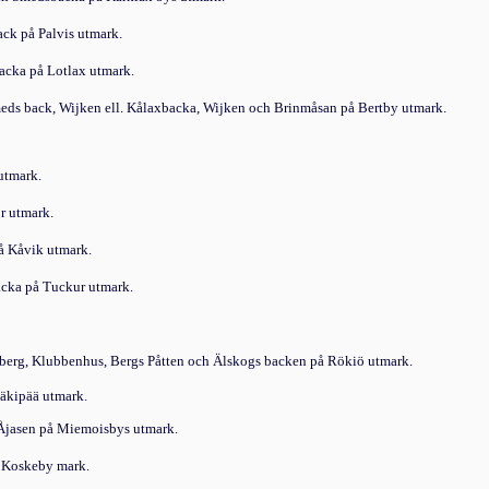
ack på Palvis utmark.
acka på Lotlax utmark.
eds back, Wijken ell.
Kålaxbacka, Wijken och Brinmåsan på Bertby utmark.
utmark.
r utmark.
å Kåvik ut­mark.
cka på Tuckur utmark.
sberg, Klubbenhus, Bergs Påtten och Älskogs backen på Rökiö utmark.
äkipää ut­mark.
Åjasen på Miemoisbys utmark.
å Koskeby mark.