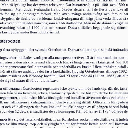
enska Österbot­ten under 1500- och 1600-talen. Man kunde kanske tro, att här 
r. Men så lyckligt har det tyvärr icke varit. När his­toriens ljus på 1400- och 1500-
hemman. Men under tvåhundra års tid ökades detta antal i de flesta byar icke alls
ch för sig ett ödesdigert förbud. Men även mån­ga andra tvång och förbud hä
bygden; de skulle bo i stä­derna. Utskrivningarna till krigstjänst verkställdes så
tskriven uppfattades nära nog som att bli dödsdömd. Man måste stanna i krigstjänst, t
l utvandring redan på 1400-talet och senare. Dessa tillfällen begagnade sig främ
s kustbygder under flera hundra års tid.
sterbotten.
igt flera nybyg­gen i det svenska Österbotten. Det var soldattorpen, som då inrättade
ingsverket in­delades vanligen alla manspersoner över 15 år i rotar med tio man i v
tt utrusta den utskrivne med kläder och lön, så länge han var i krigstjänst. Vid 168
bönder ge­mensamt skulle uppställa och underhålla en knekt. I flera landskap biföll
 För att säkrare undslippa det fasta knekthållet åtog sig Österbottens allmoge 1682
olms residens och Kronoby hospital. Karl XI försäkrade då (11 jan. 1683), att all
 sig i så måtto til förbun­dit hafwa».
m officerarna i Österbottens regemente icke tyckte om. I de landskap, där det fasta 
nen från vissa hemman, icke att vidare nyttja dem. De fortforo därför tid efter ann
 regementet, att de måtte blifva försörgde med boställen äfvensom deras vederlikar
åll, men allmogens riksdagsmän läto icke övertala sig därtill. Officerarna förnyade s
st och våld allmogen det fasta knekthållet. Skildringen av tillgången härvid förb
och den 12 dec. s. å. stadfästes de av konungen. Från början av år 1734 började de 
otsätta sig det fasta knekthållet. T. ex. Korsholms socken hade dittills varit inde
en av lika många torp och skyldigheten att fortfa­rande betala andelar i båtsman