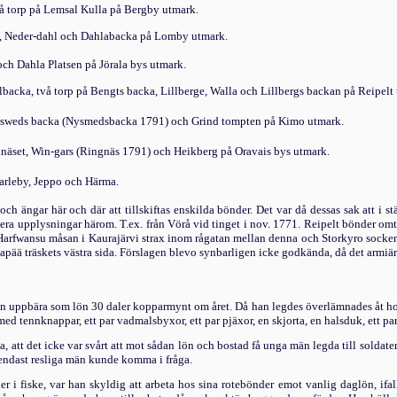
vå torp på Lemsal Kulla på Bergby utmark.
an, Neder-dahl och Dahlabacka på Lomby utmark.
och Dahla Platsen på Jörala bys utmark.
lbacka, två torp på Bengts backa, Lillberge, Walla och Lillbergs bac­kan på Reipelt
y sweds backa (Nysmedsbacka 1791) och Grind tompten på Kimo utmark.
unäset, Win-gars
(Ringnäs 1791)
och Heikberg på Oravais bys utmark.
arleby, Jeppo och Härma.
ch ängar här och där att tillskiftas enskilda bönder. Det var då dessas sak att i 
lera upplysningar härom. T.ex. från Vörå vid tinget i nov. 1771. Reipelt bönder omta
rfwansu måsan i Kaurajärvi strax inom rågatan mellan denna och Storkyro socken.
pää träskets västra sida. Förslagen blevo synbarligen icke godkända, då det armiär
en uppbära som lön 30
daler kopp
armynt om året. Då han legdes överlämnades åt h
d tennknappar, ett par vadmalsbyxor, ett par pjäxor, en skjorta, en halsduk, ett par 
 att det icke var svårt att mot sådan lön och bostad få unga män legda till soldater
 endast resliga män kunde komma i fråga.
 i fiske, var han skyldig att arbeta hos sina rotebönder emot vanlig dag­lön, if