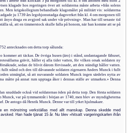
 dem i arbete från klockan 5 på morgonen till kl. 8 om aftonen med blott 2
tsen klagade hos regeringen över att soldaterna måste arbeta »från solens
onen. Men krigskollegium behandlade klagomålet på militärt vis: soldaterna
stadgade ju 1739 års legohjonsstadga dagsverket från kl. 4 om morgonen till
 att ånyo draga en avgjord sak under vår prövning». Man har till senaste tid
ställa så, att en timmerstock skulle falla på honom, när han komme att se på
 1752 antecknades om detta torp sålunda:
yo kommer att täckas. De övriga husen (äro) i stånd, undantagande fähuset,
esällarna grävit, håller ej alla tider vatten, för vilken orsak soldaten ny
försäkrade, sedan de blivit därom förvissade, att den ständigt håller vatten.
i fullt stånd och den till dåvarande soldaten zigenaren Anders Munck i fullt
 jorden utmärglat, så att nuvarande soldaten Munck ingen särdeles nytta av
larna måtte på an­nat rum upptaga åker i dennas ställe av utmarken.» Denna
Man snuddade också vid soldaternas öden på detta torp. Den första soldaten
rsson Munck, var på rymmarstråt i början av 1740, men blev av myndighe­terna
n karl. De antogo då Henrik Munck. Denne var till yrket hjulmakare.
te en mönstring verkställas med allt manskap. Denna skedde med
avsked. Han hade tjänat 15 år. Nu blev »hitsatt vargeringskarlen ifrån