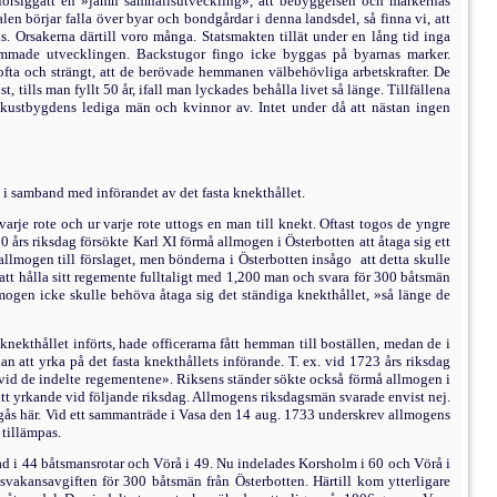
försiggått en »jämn samhällsutveckling», att bebyggel­sen och markernas
talen börjar falla över byar och bondgårdar i denna landsdel, så finna vi, att
. Orsakerna därtill voro många. Statsmakten tillät under en lång tid inga
mmade utvecklingen. Back­stugor fingo icke byggas på byarnas marker.
 ofta och strängt, att de berövade hemmanen välbehövliga arbetskrafter. De
ills man fyllt 50 år, ifall man lyckades behålla livet så länge. Till­fällena
st kustbygdens lediga män och kvinnor av. In­tet under då att nästan ingen
s i samband med införandet av det fasta knekthållet.
arje rote och ur varje rote uttogs en man till knekt. Oftast togos de yngre
0 års riksdag försökte Karl XI förmå allmogen i Österbotten att åtaga sig ett
 allmogen till förslaget, men bönderna i Österbotten insågo
att detta skulle
 att hålla sitt regemente fulltaligt med 1,200 man och svara för 300 båtsmän
mogen icke skulle behöva åtaga sig det ständiga knekthållet, »så länge de
knekthållet införts, hade officerarna fått hem­man till boställen, medan de i
an att yrka på det fasta knekthållets införande. T. ex. vid 1723 års riksdag
 vid de indelte regementene». Rik­sens ständer sökte också förmå allmogen i
itt yr­kande vid följande riksdag. Allmogens riksdagsmän sva­rade envist nej.
igås här. Vid ett sammanträde i Vasa den 14 aug. 1733 underskrev allmogens
tilläm­pas.
lad i 44 båtsmansrotar och Vörå i 49. Nu indelades Korsholm i 60 och Vörå i
svakansavgiften för 300 båts­män från Österbotten. Härtill kom ytterligare