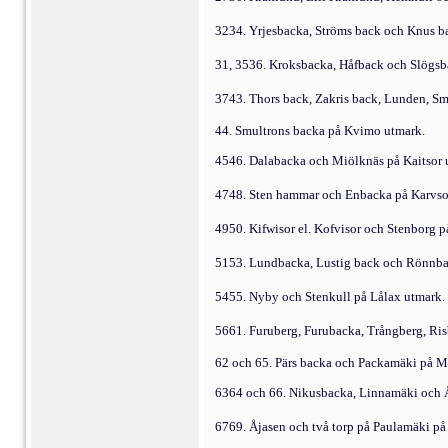
3234. Yrjesbacka, Ströms back och Knus b
31, 3536. Kroksbacka, Håfback och Slögsb
3743. Thors back, Zakris back, Lunden, Sm
44. Smultrons backa på Kvimo utmark.
4546. Dalabacka och Miölknäs på Kaitsor 
4748. Sten hammar och Enbacka på Karvso
4950. Kifwisor el. Kofvisor och Stenborg p
5153. Lundbacka, Lustig back och Rönnba
5455. Nyby och Stenkull på Lålax utmark.
5661. Furuberg, Furubacka, Trångberg, Ri
62 och 65. Pärs backa och Packamäki på M
6364 och 66. Nikusbacka, Linnamäki och 
6769. Åjasen och två torp på Paulamäki p