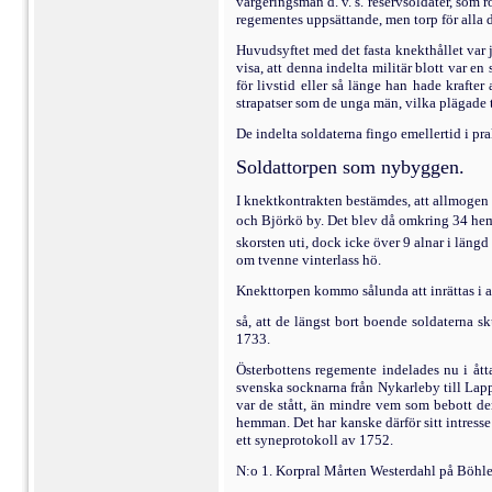
vargeringsmän d. v. s. reservsoldater, som r
regementes uppsättande, men torp för alla 
Huvudsyftet med det fasta knekthållet var j
visa, att denna indelta mili­tär blott var e
för livstid eller så länge han hade krafte
strapatser som de unga män, vilka plägade
De indelta soldaterna fingo emellertid i pr
Soldattorpen som nybyggen.
I knektkontrakten bestämdes, att allmogen 
och Björkö by. Det blev då om­kring 34 hem
skorsten uti, dock icke över 9 alnar i längd
om tvenne vinterlass hö.
Knekttorpen kommo sålunda att inrättas i all
så, att de längst bort boende soldaterna s
1733.
Österbottens regemente indelades nu i åt
svenska socknarna från Nykarleby till Lappf
var de stått, än mindre vem som bebott dem
hemman. Det har kanske därför sitt intresse
ett syneprotokoll av 1752.
N:o 1. Korpral Mårten Westerdahl på Böhle