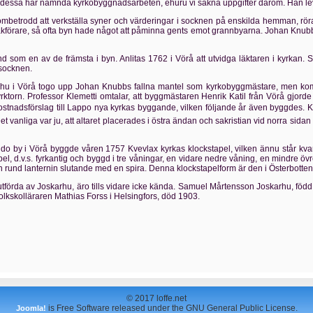
 dessa här nämnda kyrkobyggnadsarbeten, ehuru vi sakna uppgifter därom. Han levd
trodd att verkställa syner och värderingar i socknen på enskilda hemman, rörand
sakförare, så ofta byn hade något att påminna gents emot grannbyarna. Johan Knu
d som en av de främsta i byn. Anlitas 1762 i Vörå att utvidga läktaren i kyrkan
msocknen.
hu i Vörå togo upp Johan Knubbs fallna mantel som kyrkobyggmästare, men kommo
ktorn. Professor Klemetti omtalar, att byggmästaren Henrik Katil från Vörå gjorde 
kostnadsförslag till Lappo nya kyrkas byggande, vilken följande år även byggdes. Ka
et vanliga var ju, att altaret placerades i östra ändan och sakristian vid norra sid
o by i Vörå byggde våren 1757 Kvevlax kyrkas klockstapel, vilken ännu står kvar
d.v.s. fyrkantig och byggd i tre våningar, en vidare nedre våning, en mindre övre m
n rund lanternin slutande med en spira. Denna klockstapelform är den i Österbotten
förda av Joskarhu, äro tills vidare icke kända. Samuel Mårtensson Joskarhu, föd
r folkskolläraren Mathias Forss i Helsingfors, död 1903.
© 2017 loffe.net
is Free Software released under the GNU General Public License.
Joomla!