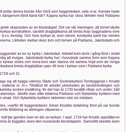
t anlita denna bonde från Vörå som byggmästare, veta vi ej. Kanske hade
 därigenom blivit känd här? Kajana kyrka har stora likheter med Paldamo
vits skapnaden av en klockstapel. Det var väl meningen, att tornet skulle
kyrkas konstruktion, särskilt dragbjälkarna att binda ihop byggnadens övre
d.v.s. tresidig. Och hela kyrkan är, som nämnt, korskyrka samt har mindre
ionerna. Likheten mellan dess torn och tornen på Paldamo, Jakobstads och
yggandet av en ny kyrka i Jakobstad. Arbetet kom dock i gång först i slutet
färdig att invigas. Jakobstads kyrka har i huvudsak samma form som Kajana
dano kyrkas södra och norra kors utan stanna vid samma höjd som de övriga
kadana breda dragbjälkar upp» till inne i kyrkan som i Paldamo kyrka.
1729 och 31.
åtaga sig att bygga »denna Stads och Socknekyrkios Tornbyggnad.» Knubb
e material m. m.» Tillstånd till arbetet utverkades av landshövdingen och
leby socken ersättning, för det han år 1730 bestått »föda och under; håll
alamnius. Jämför man efter bilderna Paldamo och Nykarleby kyrktorn med
egen smak. Och Nykarleby kyrktorn skämmer icke sin mästare.
s, »varför till byggmästaren Johan Knubbs betalning först på var bonde
rmts tillökning av allmogen uttaxeras.»
ytt tak gjordes över en del av kyrkan. I sept. 1734 har Knubb upprättat en
. Samma år byggdes även den nuvarande klockstapeln. Sannolikt skedde även