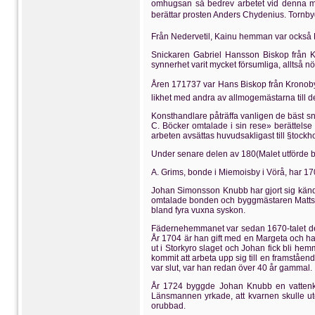
omhugsan så bedrev arbetet vid denna mo
berättar prosten Anders Chydenius. Tornbygg
Från Nedervetil, Kainu hemman var också Fi
Snickaren Gabriel Hansson Biskop från Kr
synnerhet varit mycket försumliga, alltså 
Åren 171737 var Hans Biskop från Kronoby 
likhet med andra av allmogemästarna till
Konsthandlare påträffa vanligen de bäst sn
C. Böcker omtalade i sin rese» berättelse
arbeten avsättas huvudsakligast till §tockh
Under senare delen av 180(Malet utförde 
A. Grims, bonde i Miemoisby i Vörå, har 170
Johan Simonsson Knubb har gjort sig känd
omtalade bonden och byggmästaren Matts 
bland fyra vuxna syskon.
Fädernehemmanet var sedan 1670-talet degr
År 1704 är han gift med en Margeta och h
ut i Storkyro slaget och Johan fick bli h
kommit att arbeta upp sig till en framståe
var slut, var han redan över 40 år gammal.
År 1724 byggde Johan Knubb en vattenkv
Länsmannen yrkade, att kvarnen skulle u
orubbad.