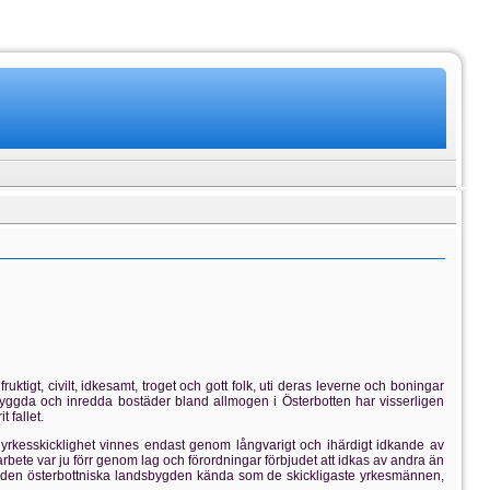
ruktigt, civilt, idkesamt, troget och gott folk, uti deras leverne och boningar
yggda och inredda bostäder bland allmogen i Österbotten har visserligen
 fallet.
rkesskicklighet vinnes endast genom långvarigt och ihärdigt idkande av
ete var ju förr genom lag och förordningar förbjudet att idkas av andra än
ån den österbottniska landsbygden kända som de skickligaste yrkesmännen,