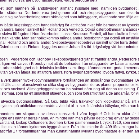
synnerhet vid svårare byggnadsarbeten. Varpå berodde det?
t, som männen på landsbygden allmänt sysslade med, nämligen byggandet av bå
e i städerna. Det torde vara just genom båt- och skeppsbyggande, som österbottn
e sig av österbottningarnas skicklighet som båtbyggare, vilket hade som följd att 
både krigsskepp och handelsfartyg för att frigöra riket från beroendet av lybec
n andra länder, särskilt från Holland och Venedig. Också österbottningar ansågos
skriva till fogden i Nordösterbotten, Lasse Knutsson Fordell, att han skulle »förskick
e han kände. Men sannolikt kommo många andra österbottningar också att anställas 
 i Holland och andra länder. Skeppsbyggeriet bedrevs särskilt under förra delen av
terbotten och Finland byggdes under Johan II:s tid krigsfartyg vid icke mindre 
mogen i Pedersöre och Kronoby i skeppsbyggeriets tjänst framför andra. Pedersöre 
ligen vid varvet i Kronoby mot att de befriades från erläggande av båtsmanspenn
rre arbetsskicklighet och tekniska insikter samt fingo kännedom om goda timmerm
n tvekan åtaga sig att utföra andra stora byggnadsföretag: bygga fartyg, kyrkor, 
na verk under mycket ogynnsammare förhållanden än skolgångna byggmästare. Dessa
 tillfälle att ur planschverk se olika slag av byggnader, deras planer, proportioner, k
st och vackrast. Allmogebyggmästarna ha saknat nära nog all denna utrustning. D
stormar, som ha ett smakfullt utseende, och som förträffligt tjäna de ändamål, för v
eckla byggnadsstilen. Så t.ex. bilda våra träkyrkor och klockstaplar på sitt 
tydelse på arkitekturens område avbildat bl. a. sex finländska träkyrkor, vilka han bet
kännedom om skaparna av dessa konstverk i våra bygder! Och huru oklar är ic
 icke ens känner deras namn. Än mindre kan man påvisa det bidrag envar av dessa
årt land, biskop Collianders Suomen kirkon paimenmuisto I, tryckt 1910, som innehå
uru litet man känner kyrkornas byggmästare. Från icke mindre än 409 församlinga
dast från 17 församlingar har man kunnat nämna kyrkans byggmästare eller den arki