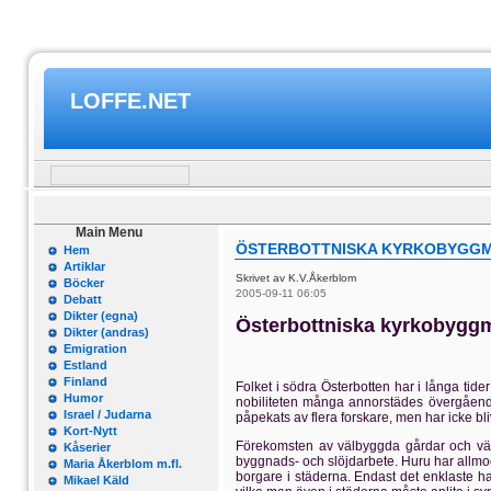
LOFFE.NET
Main Menu
ÖSTERBOTTNISKA KYRKOBYGGMÄ
Hem
Artiklar
Skrivet av K.V.Åkerblom
Böcker
2005-09-11 06:05
Debatt
Dikter (egna)
Österbottniska kyrkobyggm
Dikter (andras)
Emigration
Estland
Finland
Folket i södra Österbotten har i långa tider
Humor
nobiliteten många annorstädes övergående
Israel / Judarna
påpekats av flera forskare, men har icke bli
Kort-Nytt
Förekomsten av välbyggda gårdar och välm
Kåserier
byggnads- och slöjdarbete. Huru har allmog
Maria Åkerblom m.fl.
borgare i städerna. Endast det enklaste h
Mikael Käld