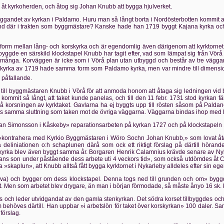
åt kyrkoherden, och åtog sig Johan Knubb att bygga hjulverket.
andet av kyrkan i Paldamo. Huru man så långt borta i Nordösterbotten kommit at
känd där i trakten som byggmästare? Kanske hade han 1719 byggt Kajana kyrka och
rm mellan lång- och korskyrka och är egendomlig även därigenom att kyrktornet gi
ggde en särskild klockstapel Knubb har tagit efter, vad som lämpat sig från Vörå 
 många. Korväggen är icke som i Vörå plan utan utbyggd och består av tre väggar 
ana kyrka av 1719 hade samma form som Paldamo kyrka, men var mindre till dimens
 påfallande.
 till byggmästaren Knubb i Vörå för att anmoda honom att åtaga sig ledningen vid b
kommit så långt, att taket kunde panelas, och till den 11 febr. 1731 stod kyrkan 
anpå korsningen av kyrktaket. Gavlarna ha ej byggts upp till rösten såsom på Pal
ts samma sluttning som taken mot de övriga väggarna. Väggarna bindas ihop med li
n Simonsson i Kåskeby» reparationsarbeten på kyrkan 1727 och på klockstapeln 
at »kontrahera med Kyrkio Byggmästaren i Wöro Sochn Johan Knubb,» som lovat 
a deliniationen o:h schaplunen därå som ock ett riktigt förslag på därtill hörand
 kyrka blev även byggt samma år. Borgaren Henrik Calamnius krävde senare av Nykar
s son under påstående dess arbete uti 4 veckors tid», som också utdömdes åt C
 »skaplun», att Knubb alltså fått bygga kyrktornet i Nykarleby alldeles efter sin 
a) och bygger om dess klockstapel. Denna togs ned till grunden och om» byggde
t. Men som arbetet blev drygare, än man i början förmodade, så måste ånyo 16 sk. k
ch leder utvidgandat av den gamla stenkyrkan. Det södra korset tillbyggdes och n
om behöves därtill. Han uppbar »i arbetslön för taket över korskyrkan» 100 daler
förslag.