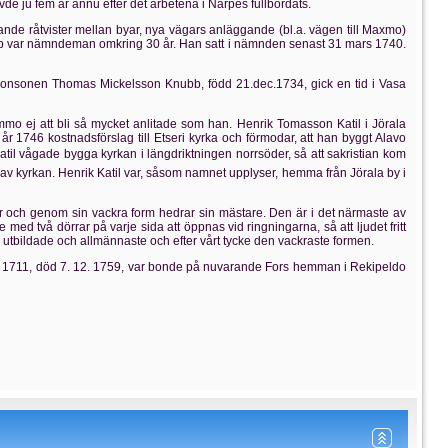
e ju fem år ännu efter det arbetena i Närpes fullbordats.
e råtvister mellan byar, nya vägars anläggande (bl.a. vägen till Maxmo)
bb var nämndeman omkring 30 år. Han satt i nämnden senast 31 mars 1740.
. Sonsonen Thomas Mickelsson Knubb, född 21.dec.1734, gick en tid i Vasa
 ej att bli så mycket anlitade som han. Henrik Tomasson Katil i Jörala
år 1746 kostnadsförslag till Etseri kyrka och förmodar, att han byggt Alavo
til vågade bygga kyrkan i längdriktningen norrsöder, så att sakristian kom
an av kyrkan. Henrik Katil var, såsom namnet upplyser, hemma från Jörala by i
 och genom sin vackra form hedrar sin mästare. Den är i det närmaste av
ed två dörrar på varje sida att öppnas vid ringningarna, så att ljudet fritt
 utbildade och allmännaste och efter vårt tycke den vackraste formen.
d 1711, död 7. 12. 1759, var bonde på nuvarande Fors hemman i Rekipeldo