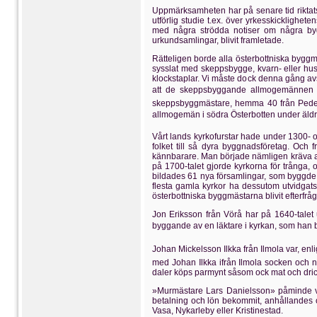
Uppmärksamheten har på senare tid riktats
utförlig studie t.ex. över yrkesskicklighe
med några strödda notiser om några bygg'
urkundsamlingar, blivit framletade.
Rätteligen borde alla österbottniska byg
sysslat med skeppsbygge, kvarn- eller hu
klockstaplar. Vi måste dock denna gång av
att de skeppsbyggande allmogemännen i
skeppsbyggmästare, hemma 40 från Peders
allmogemän i södra Österbotten under äldre 
Vårt lands kyrkofurstar hade under 1300- o
folket till så dyra byggnadsföretag. Och f
kännbarare. Man började nämligen kräva al
på 1700-talet gjorde kyrkorna för trånga, 
bildades 61 nya församlingar, som byggde s
flesta gamla kyrkor ha dessutom utvidgats 
österbottniska byggmästarna blivit efterfråga
Jon Eriksson från Vörå har på 1640-talet 
byggande av en läktare i kyrkan, som han b
Johan Mickelsson Ilkka från Ilmola var, en
med Johan Ilkka ifrån Ilmola socken och n
daler köps parmynt såsom ock mat och dri
»Murmästare Lars Danielsson» påminde vi
betalning och lön bekommit, anhållandes 
Vasa, Nykarleby eller Kristinestad.