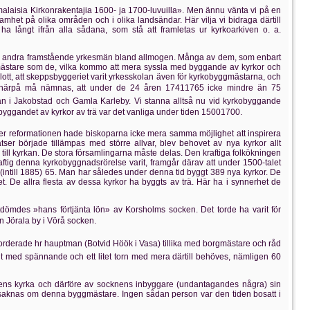
laisia Kirkonrakentajia 1600- ja 1700-luvuilla». Men ännu vänta vi på en
amhet på olika områden och i olika landsändar. Här vilja vi bidraga därtill
a långt ifrån alla sådana, som stå att framletas ur kyrkoarkiven o. a.
ch andra framstående yrkesmän bland allmogen. Många av dem, som enbart
gmästare som de, vilka kommo att mera syssla med byggande av kyrkor och
tt, att skeppsbyggeriet varit yrkesskolan även för kyrkobyggmästarna, och
härpå må nämnas, att under de 24 åren 17411765 icke mindre än 75
n i Jakobstad och Gamla Karleby. Vi stanna alltså nu vid kyrkobyggande
byggandet av kyrkor av trä var det vanliga under tiden 15001700.
Efter reformationen hade biskoparna icke mera samma möjlighet att inspirera
atser började tillämpas med större allvar, blev behovet av nya kyrkor allt
ll kyrkan. De stora församlingarna måste delas. Den kraftiga folkökningen
raftig denna kyrkobyggnadsrörelse varit, framgår därav att under 1500-talet
(intill 1885) 65. Man har således under denna tid byggt 389 nya kyrkor. De
t. De allra flesta av dessa kyrkor ha byggts av trä. Här ha i synnerhet de
utdömdes »hans förtjänta lön» av Korsholms socken. Det torde ha varit för
n Jörala by i Vörå socken.
ckorderade hr hauptman (Botvid Höök i Vasa) tillika med borgmästare och råd
t med spännande och ett litet torn med mera därtill behöves, nämligen 60
kens kyrka och därföre av socknens inbyggare (undantagandes några) sin
 saknas om denna byggmästare. Ingen sådan person var den tiden bosatt i