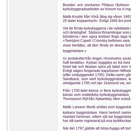
Bonden och snickaren Philpus Olufsson 
kyrkobyggnadsarbeten av honom ha vi inga
Matts Knubb från Vörå åtog sig våren 1663
25 daler kopparmynt». Enligt 1669 års jo
Vid de första kyrkobyggena i de nybildade 
och lämplighet. Sådana församlingar voro 
bönderna i den egna kretsen fingo taga 
»Teerijärvi Capell i Cronoby befinnes vara
visso berättas, att den första av dessa br
byggmästare.»
Ur protokollet från tinget i Korsholms so
haft beställa». Kyrkan byggdes av trä med 
brant tak och likadan spira på taket som
Enligt sägen fungerade kapellanen Wilhelm
(efter ombyggandet 1795). Detta namn går i
Sandback, som varit kyrkobyggmästare, kn
utvidgande 1795 och kpl. Granlund var, s
Från 1700-talet känna vi flera kyrkobygg
kända som insiktsfulla kyrkobyggmästare
Thomasson Rijf från Nykarleby. Men också fl
Matts Larsson Murik anlitas som byggmästar
kyrkans byggmästare. Hans hemort namnes 
mantals hemman, vilken väl var byggmästare
har sitt namn ingraverat på ena kyrkklocka
När det 1797 gällde att börja bygga ett to