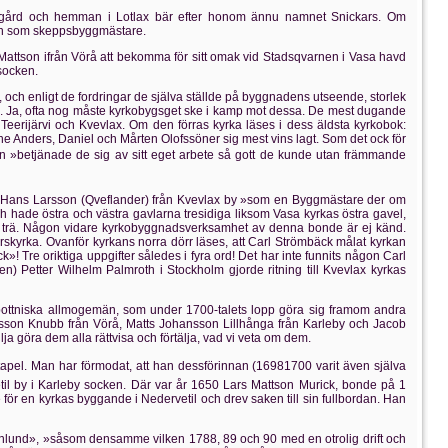
ns gård och hemman i Lotlax bär efter honom ännu namnet Snickars. Om
män som skeppsbyggmästare.
Mattson ifrån Vörå att bekomma för sitt omak vid Stadsqvarnen i Vasa havd
socken.
 och enligt de fordringar de själva ställde på byggnadens utseende, storlek
da. Ja, ofta nog måste kyrkobygsget ske i kamp mot dessa. De mest dugande
rijärvi och Kvevlax. Om den förras kyrka läses i dess äldsta kyrkobok:
e Anders, Daniel och Mårten Olofssöner sig mest vins lagt. Som det ock för
utan »betjänade de sig av sitt eget arbete så gott de kunde utan främmande
den Hans Larsson (Qveflander) från Kvevlax by »som en Byggmästare der om
h hade östra och västra gavlarna tresidiga liksom Vasa kyrkas östra gavel,
av trä. Någon vidare kyrkobyggnadsverksamhet av denna bonde är ej känd.
skyrka. Ovanför kyrkans norra dörr läses, att Carl Strömbäck målat kyrkan
 Tre oriktiga uppgifter således i fyra ord! Det har inte funnits någon Carl
) Petter Wilhelm Palmroth i Stockholm gjorde ritning till Kvevlax kyrkas
rbottniska allmogemän, som under 1700-talets lopp göra sig framom andra
son Knubb från Vörå, Matts Johansson Lillhånga från Karleby och Jacob
a göra dem alla rättvisa och förtälja, vad vi veta om dem.
tapel. Man har förmodat, att han dessförinnan (16981700 varit även själva
il by i Karleby socken. Där var år 1650 Lars Mattson Murick, bonde på 1
ör en kyrkas byggande i Nedervetil och drev saken till sin fullbordan. Han
Granlund», »såsom densamme vilken 1788, 89 och 90 med en otrolig drift och