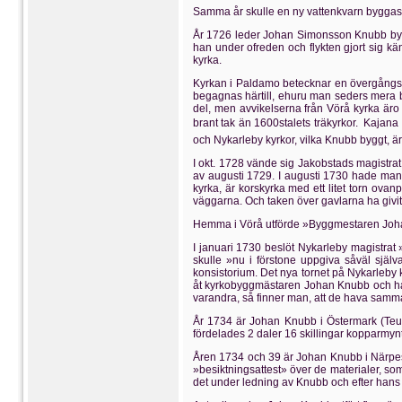
Samma år skulle en ny vattenkvarn byggas 
År 1726 leder Johan Simonsson Knubb bygg
han under ofreden och flykten gjort sig 
kyrka.
Kyrkan i Paldamo betecknar en övergångsfo
begagnas härtill, ehuru man seders mera by
del, men avvikelserna från Vörå kyrka äro
brant tak än 1600stalets träkyrkor.  Kaj
och Nykarleby kyrkor, vilka Knubb byggt, är
I okt. 1728 vände sig Jakobstads magistrat
av augusti 1729. I augusti 1730 hade man 
kyrka, är korskyrka med ett litet torn ov
väggarna. Och taken över gavlarna ha givi
Hemma i Vörå utförde »Byggmestaren Joha
I januari 1730 beslöt Nykarleby magistr
skulle »nu i förstone uppgiva såväl själv
konsistorium. Det nya tornet på Nykarleby
åt kyrkobyggmästaren Johan Knubb och han
varandra, så finner man, att de hava samma
År 1734 är Johan Knubb i Östermark (Teuv
fördelades 2 daler 16 skillingar kopparmyn
Åren 1734 och 39 är Johan Knubb i Närpes o
»besiktningsattest» över de materialer, s
det under ledning av Knubb och efter hans 