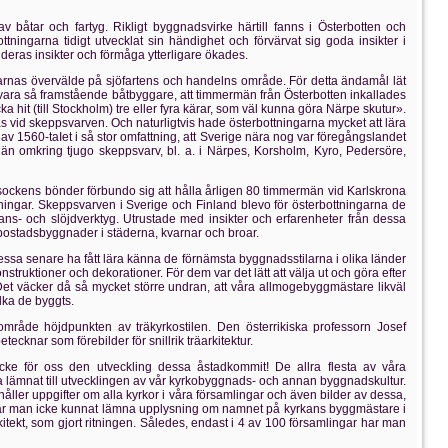
tar och fartyg. Rikligt byggnadsvirke härtill fanns i Österbotten och
ingarna tidigt utvecklat sin händighet och förvärvat sig goda insikter i
deras insikter och förmåga ytterligare ökades.
karnas övervälde på sjöfartens och handelns område. För detta ändamål lät
 vara så framstående båtbyggare, att timmermän från Österbotten inkallades
a hit (till Stockholm) tre eller fyra kärar, som väl kunna göra Närpe skutur».
vid skeppsvarven. Och naturligtvis hade österbottningarna mycket att lära
 1560-taIet i så stor omfattning, att Sverige nära nog var föregångslandet
än omkring tjugo skeppsvarv, bl. a. i Närpes, Korsholm, Kyro, Pedersöre,
sockens bönder förbundo sig att hålla årligen 80 timmermän vid Karlskrona
ingar. Skeppsvarven i Sverige och Finland blevo för österbottningarna de
ans- och slöjdverktyg. Utrustade med insikter och erfarenheter från dessa
bostadsbyggnader i städerna, kvarnar och broar.
 senare ha fått lära känna de förnämsta byggnadsstilarna i olika länder
onstruktioner och dekorationer. För dem var det lätt att välja ut och göra efter
et väcker då så mycket större undran, att våra allmogebyggmästare likväl
ilka de byggts.
område höjdpunkten av träkyrkostilen. Den österrikiska professorn Josef
ecknar som förebilder för snillrik träarkitektur.
ke för oss den utveckling dessa åstadkommit! De allra flesta av våra
 lämnat till utvecklingen av vår kyrkobyggnads- och annan byggnadskultur.
ller uppgifter om alla kyrkor i våra församlingar och även bilder av dessa,
r har man icke kunnat lämna upplysning om namnet på kyrkans byggmästare i
tekt, som gjort ritningen. Således, endast i 4 av 100 församlingar har man