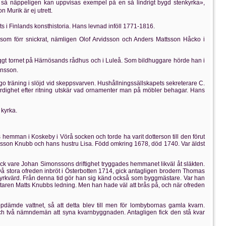
 så näppeligen kan uppvisas exempel på en så lindrigt bygd stenkyrka»,
 Murik är ej utrett.
s i Finlands konsthistoria. Hans levnad inföll 1771-1816.
som förr snickrat, nämligen Olof Arvidsson och Anders Mattsson Håcko i
 byggt tornet på Härnösands rådhus och i Luleå. Som bildhuggare hörde han i
ansson.
go träning i slöjd vid skeppsvarven. Hushållningssällskapets sekreterare C.
färdighet efter ritning utskär vad ornamenter man på möbler behagar. Hans
kyrka.
man i Koskeby i Vörå socken och torde ha varit dotterson till den förut
n Knubb och hans hustru Lisa. Född omkring 1678, död 1740. Var äldst
ck vare Johan Simonssons driftighet tryggades hemmanet likväl åt släkten.
stora ofreden inbröt i Österbotten 1714, gick antagligen brodern Thomas
 kyrkvärd. Från denna tid gör han sig känd också som byggmästare. Var han
staren Matts Knubbs ledning. Men han hade väl att brås på, och när ofreden
mde vattnet, så att detta blev till men för lombybornas gamla kvarn.
h två nämndemän att syna kvarnbyggnaden. Antagligen fick den stå kvar