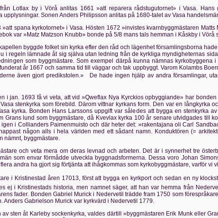
från Lotlax by i Vörå anlitas 1661 »att reparera rådstugutornet» i Vasa. Ha
 upplysningar. Sonen Anders Philipsson anlitas på 1680-talet av Vasa handels
 »att spana kyrkotornet» i Vasa. Hösten 1672 »invistes kvarnbyggmästaren Matts 
rdebok var »Matz Matzson Knubb» bonde på 5/8 mans tals hemman i Kåskby i Vörå 
kapellen byggde folket sin kyrka efter den råd och lägenhet församlingsborna hade,
ju i regeln lämnade åt sig själva utan ledning från de kyrkliga myndigheternas si
ledningen som byggmästare. Som exempel därpå kunna nämnas kyrkobyggena i Tee
 funderat år 1667 och samma tid till väggar och tak uppbyggt. Varom Kolambs Boern
öderne även gjort predikstolen.»   De hade ingen hjälp av andra församlingar, 
cken i jan. 1693 få vi veta, att vid »Qweflax Nya Kyrckios opbyggiande» har bon
Vasa stenkyrka som förebild. Därom vittnar kyrkans form. Den var en långkyrka oc
 Vasa kyrka. Bonden Hans Larssons uppgift var således att bygga en stenkyrka 
 Grans lund som byggmästare, då Kvevlax kyrka 100 år senare utvidgades till kor
gen i Collianders Paimenmuisto och där heter det: »rakentajana oli Carl Sandback»!
appast någon alls i hela världen med ett sådant namn. Konduktören (= arkitekten
om nämnt, byggmästare.
mästare och veta mera om deras levnad och arbeten. Det är i synnerhet tre öste
, män som envar förmådde utveckla byggnadsformerna. Dessa voro Johan Simons
era andra ha gjort sig förtjänta att ihågkommas som kyrkobyggmästare, varför vi vilj
e i Kristinestad åren 17013, först att bygga en kyrkport och sedan en ny klocks
ej i Kristinestads historia, men namnet säger, att han var hemma från Nedervet
ns fader. Bonden Gabriel Murick i Nedervetil trädde fram 1750 som förespråkare f
n. Anders Gabrielson Murick var kyrkvärd i Nedervetil 1779.
rn av sten åt Karleby sockenkyrka, valdes därtill »byggmästaren Erik Munk eller 