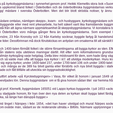
 på kyrkobyggmästarna i synnerhet genom prof. Heikki Klemettis stora bok »Suoma
tens uppkomst bland folket i Österbotten och de österbottniska byggmästarnas verks
 mästare i svenska Österbotten. Men det blir blott strödda notiser, ty ännu h
gmästare omtalas, nämligen skepps-, kvarn- och husbyggare, kyrkobyggmästare o
sbyggande eller med rent yrkesarbete, ha helt säkert varit lika framstående byg
stå från att ägna närmare uppmärksamhet åt skeppsbyggmästarna. Vi konstatera blo
 Österbotten voro många gånger flera än kyrkobyggmästarna. Som exempel 
öre, 23 från Kronoby och 12 från Karleby socknar, byggde fartyg åt handelsmä
tider. Dessförinnan må dock förutskickas en antydan om orsakerna till att särskilt 
ch 1400-talen förmått folket i de större församlingarna att bygga kyrkor av sten. 
rån statens sida uteblevo maningar därtill. Allt efter som reformationens grunds
lmän kyrkogång varje helgdag. Detta blev mödosamt för dem, som hade lång väg ti
och så valde man ofta att bygga nya kyrkor i st.f. att utvidga moderkyrkan. Huru k
ig egna kyrkor, under 1600-talet 157, under 1700-talet 106 och under 1800-talet 
och många av de 389 ha blivit gamla eller förstörts och nya blivit byggda i stalle
de och fått tillfälle att utveckla sin byggnadsskicklighet.
utfört arbete »på Kyrckiebygningen» i Vasa, för vilket åt honom i januari 1649 
eviljades lön. Denna byggmästare  om vi få giva honom sådan titel  var hemma frå
ligt prof. Klemetti, byggmästare 165051 vid Lappo kyrkas byggande. I juli 1653 »a
u stadgade honom, för han över den nya delen av kyrkan skall bygga taket färdig
cka, så länge han däruppå bygger.»
d tinget i Närspes i febr. 1654, »det han haver utvidgat och murat Närpes soc
om ovälde män, sådant av de resterande utmäta.» Bifölls. Närmare upplysningar