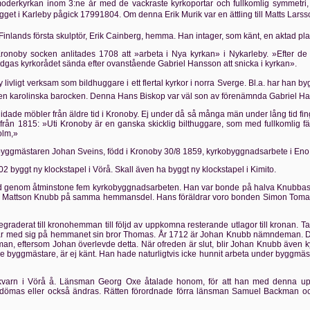
derkyrkan inom 3:ne år med de vackraste kyrkoportar och fullkomlig symmetri,
et i Karleby pågick 17991804. Om denna Erik Murik var en ättling till Matts Larsson
nlands första skulptör, Erik Cainberg, hemma. Han intager, som känt, en aktad plat
onoby socken anlitades 1708 att »arbeta i Nya kyrkan» i Nykarleby. »Efter de 
nödgas kyrkorådet sända efter ovanstående Gabriel Hansson att snicka i kyrkan».
livligt verksam som bildhuggare i ett flertal kyrkor i norra Sverge. Bl.a. har han
 den karolinska barocken. Denna Hans Biskop var väl son av förenämnda Gabriel H
idade möbler från äldre tid i Kronoby. Ej under då så många män under lång tid fin
 från 1815: »Uti Kronoby är en ganska skicklig bilthuggare, som med fullkomlig 
olm,»
byggmästaren Johan Sveins, född i Kronoby 30/8 1859, kyrkobyggnadsarbete i Eno 
2 byggt ny klockstapel i Vörå. Skall även ha byggt ny klockstapel i Kimito.
 genom åtminstone fem kyrkobyggnadsarbeten. Han var bonde på halva Knubbas hem
Mattson Knubb på samma hemmansdel. Hans föräldrar voro bonden Simon Tomasso
aderat till kronohemman till följd av uppkomna resterande utlagor till kronan. Ta
ar med sig på hemmanet sin bror Thomas. År 1712 är Johan Knubb nämndeman. Då 
emman, eftersom Johan överlevde detta. När ofreden är slut, blir Johan Knubb även
nde byggmästare, är ej känt. Han hade naturligtvis icke hunnit arbeta under byggmä
arn i Vörå å. Länsman Georg Oxe åtalade honom, för att han med denna uppdä
tdömas eller också ändras. Rätten förordnade förra länsman Samuel Backman oc