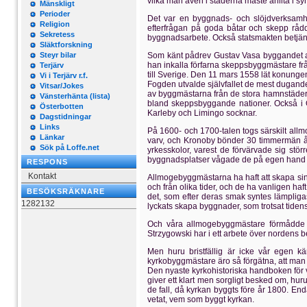
vilka man även i städerna måste anlita i 
Mänskligt
Perioder
Det var en byggnads- och slöjdverksamhe
Religion
efterfrågan på goda båtar och skepp rådd
Sekretess
byggnadsarbete. Också statsmakten betjänad
Släktforskning
Steyr bilar
Som känt pådrev Gustav Vasa byggandet av 
han inkalla förfarna skeppsbyggmästare frå
Terjärv
till Sverige. Den 11 mars 1558 lät konungen 
Vi i Terjärv r.f.
Fogden utvalde självfallet de mest dugand
Vitsar/Jokes
av byggmästarna från de stora hamnstäderna
Vänsterhänta (lista)
bland skeppsbyggande nationer. Också i Ös
Österbotten
Karleby och Limingo socknar.
Dagstidningar
Links
På 1600- och 1700-talen togs särskilt all
Länkar
varv, och Kronoby bönder 30 timmermän år
Sök på Loffe.net
yrkesskolor, varest de förvärvade sig stö
byggnadsplatser vågade de på egen hand uta
RESPONS
Kontakt
Allmogebyggmästarna ha haft att skapa si
och från olika tider, och de ha vanligen haft
BESÖKSRÄKNARE
det, som efter deras smak syntes lämpliga
1282132
lyckats skapa byggnader, som trotsat tidens 
Och våra allmogebyggmästare förmådde utv
Strzygowski har i ett arbete över nordens be
Men huru bristfällig är icke vår egen 
kyrkobyggmästare äro så förgätna, att man
Den nyaste kyrkohistoriska handboken för v
giver ett klart men sorgligt besked om, h
de fall, då kyrkan byggts före år 1800. En
vetat, vem som byggt kyrkan.