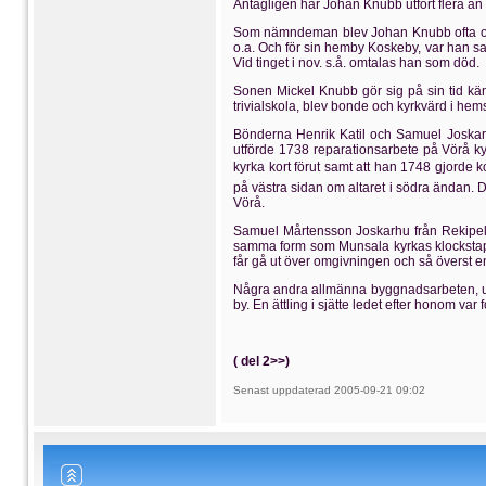
Antagligen har Johan Knubb utfört flera än
Som nämndeman blev Johan Knubb ofta ombe
o.a. Och för sin hemby Koskeby, var han 
Vid tinget i nov. s.å. omtalas han som död.
Sonen Mickel Knubb gör sig på sin tid kän
trivialskola, blev bonde och kyrkvärd i he
Bönderna Henrik Katil och Samuel Joskar
utförde 1738 reparationsarbete på Vörå kyr
kyrka kort förut samt att han 1748 gjorde 
på västra sidan om altaret i södra ändan. D
Vörå.
Samuel Mårtensson Joskarhu från Rekipeld
samma form som Munsala kyrkas klockstapel, 
får gå ut över omgivningen och så överst e
Några andra allmänna byggnadsarbeten, ut
by. En ättling i sjätte ledet efter honom va
( del 2>>)
Senast uppdaterad 2005-09-21 09:02