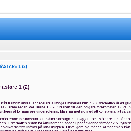
www.mamboteam.com
STARE 1 (2)
ästare 1 (2)
 stått framom andra landsdelars allmoge i materiell kultur. »I Österbotten är ett gudf
s», skrev redan Per Brahe 1639. Orsaken till den tidigare förekomsten av väl b
vit föremål för närmare undersökning. Man har nöjt sig med att konstatera, att så varit
öblerade bostadsrum förutsätter skickliga husbyggare och slöjdare. En sådan y
en i Österbotten redan för århundraden sedan uppnått denna förmåga? Allt yrkesarb
antverket fick fritt utövas på landsbygden. Likväl göra sig många allmogemän fr