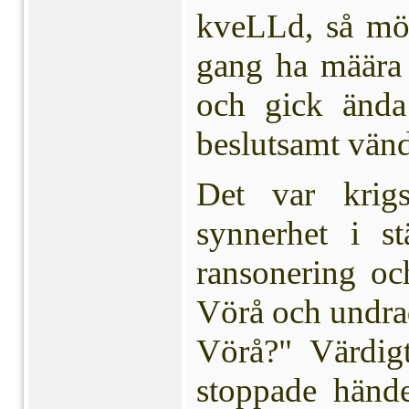
kveLLd, så möö
gang ha määra 
och gick ända
beslutsamt vän
Det var krig
synnerhet i st
ransonering o
Vörå och undrad
Vörå?" Värdig
stop­pade händ