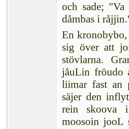
och sade; "Va 
dåmbas i råjjin.
En kronobybo, s
sig över att j
stövlarna. Gr
jåuLin fröudo 
liimar fast an
säjer den infl
rein skoova 
moosoin jooL s