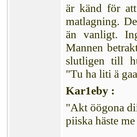
är känd för at
matlagning. Den
än vanligt. In
Mannen betrakt
slut­ligen till
"Tu ha liti ä gaa
Kar1eby :
"Akt öögona dii
piiska häste m