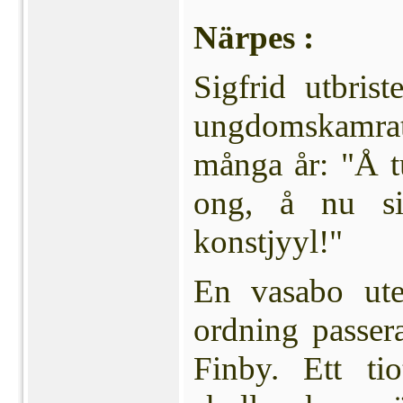
Närpes :
Sigfrid utbrist
ungdoms­kamra
många år: "Å t
ong, å nu si
konstjyyl!"
En vasabo ute
ordning pas­ser
Finby. Ett ti