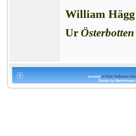
William Hägg
Ur
Österbotte
is Free Software rel
Joomla!
Design by Mamboteam