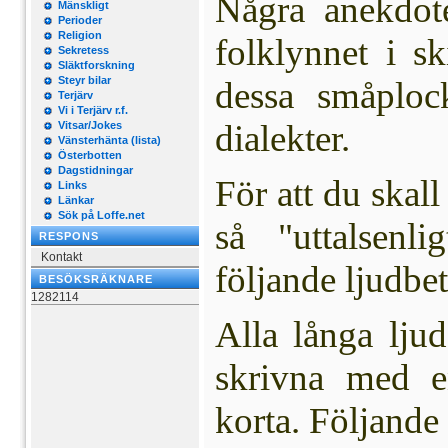
Några anekdote
Mänskligt
Perioder
Religion
folklynnet i s
Sekretess
Släktforskning
Steyr bilar
dessa småploc
Terjärv
Vi i Terjärv r.f.
dialekter.
Vitsar/Jokes
Vänsterhänta (lista)
Österbotten
Dagstidningar
För att du skall
Links
Länkar
Sök på Loffe.net
så "uttalsenl
RESPONS
Kontakt
följande lju
BESÖKSRÄKNARE
1282114
Alla långa lju
skrivna med e
korta. Följande