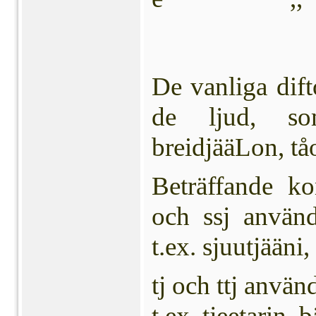
De vanliga dif
de ljud, som
breidjääLon, tåo
Beträffande ko
och ssj använde
t.ex. sjuutjääni,
tj och ttj använd
t.ex. tjeetarin, 