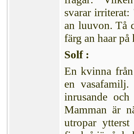
svarar irriterat
an luuvon. Tå d
färg an haar på 
Solf :
En kvinna från 
en vasa­fami
inrusande och 
Mamman är nä
utropar ytterst