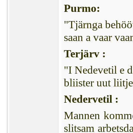
Purmo:
"Tjärnga behööv
saan a vaar va
Terjärv :
"I Nedevetil e d
bliister uut liitje
Nedervetil :
Mannen kommer
slitsam arbetsd