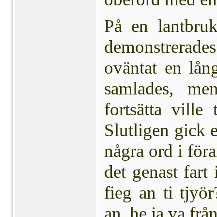
På en lantbruk
demonstre­rad
oväntat en lån
samlades, men
fortsätta ville
Slut­ligen gick
några ord i föra
det genast fart 
fieg an ti tjyö
an, he ja va frå