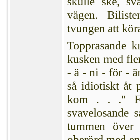
skulle ske, sv
vägen. Bilist
tvungen att köra
Topprasande kr
kusken med fler
- ä - ni - för -
så idiotiskt åt 
kom . . ." F
svavelosande s
tummen över a
oberörd med end