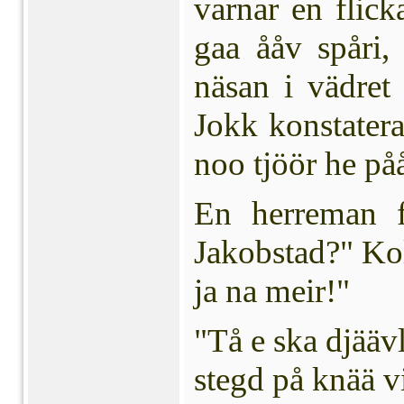
varnar en flic
gaa ååv spåri,
näsan i vädret
Jokk konstaterar
noo tjöör he på
En herreman fr
Jakobstad?" Kol
ja na meir!"
"Tå e ska djäävla
stegd på knää vi 