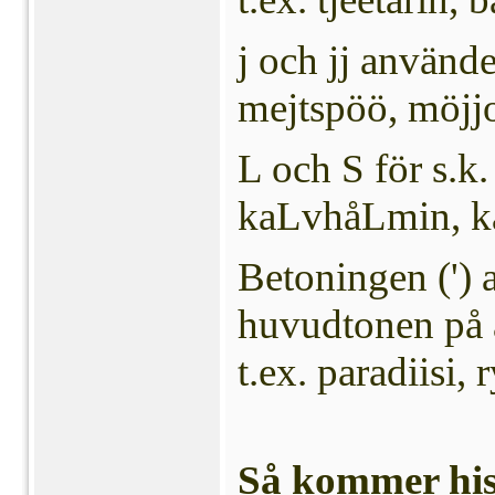
j och jj användes
mejtspöö, möjj
L och S för s.k. 
kaLvhåLmin, kå
Betoningen (') 
huvudtonen på a
t.ex. paradiisi, 
Så kommer his