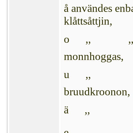
å användes en
klåttsåttjin,
o ,, ,, 
monnhoggas,
u ,,  
bruudkroonon,
ä ,,   ä
e  ,,  e