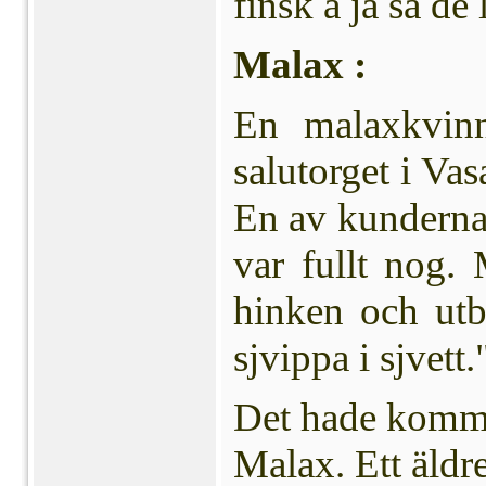
finsk å jä så de l
Malax :
En malaxkvin
salutorget i Vas
En av kunderna 
var fullt nog.
hinken och utbr
sjvippa i sjvett.
Det hade kommit
Malax. Ett äldre