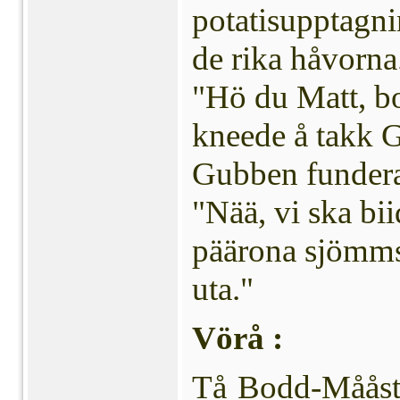
potatisupptagni
de rika håvorn
"Hö du Matt, boo
kneede å takk Gu
Gubben funderad
"Nää, vi ska bii
päärona sjömms i
uta."
Vörå :
Tå Bodd-Mååsti