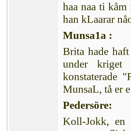
haa naa ti kåm 
han kLaarar nåo
Munsa1a :
Brita hade haft 
under kriget 
konstaterade "
MunsaL, tå er e
Pedersöre:
Koll-Jokk, en 