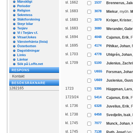
Mänskligt
sl. 1662
1537
Brennerus, Jak
Perioder
Religion
sl. 1683
3078
Miekur
, myöh.
M
Sekretess
Släktforskning
sl. 1683
3079
Kröger, Krister
Steyr bilar
sl. 1683
Terjärv
3080
Werander, Gabri
Vi i Terjärv r.f.
sl. 1694
4048
Vitsar/Jokes
Cajanus, Erik
, 
Vänsterhänta (lista)
sl. 1695
4174
Pihlkar, Johan
,
Österbotten
Dagstidningar
sl. 1703
4778
Uhlgrén, Johan
Links
Länkar
sl. 1709
5100
Julenius, Zachr
Sök på Loffe.net
RESPONS
U655
Forsman, Joha
Kontakt
U669
Juslenius, Gust
BESÖKSRÄKNARE
1282165
1723
5395
Häggman, Lars
1723/24
5414
Cajanus, Erik
, 
sl. 1736
6328
Juvelius, Erik
, 
kl. 1738
6458
Svedjelin, Isak
,
kl. 1745
7077
Munck, Johan
,
sl. 1745
7138
Ruth, Josef
(yo 