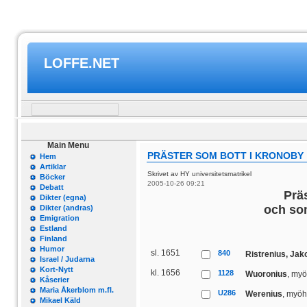
LOFFE.NET
Main Menu
PRÄSTER SOM BOTT I KRONOBY
Hem
Artiklar
Skrivet av HY universitetsmatrikel
Böcker
2005-10-26 09:21
Debatt
Präs
Dikter (egna)
och som
Dikter (andras)
Emigration
Estland
Finland
Humor
sl. 1651
840
Ristrenius, Jak
Israel / Judarna
Kort-Nytt
kl. 1656
1128
Wuoronius
, my
Kåserier
Maria Åkerblom m.fl.
U286
Werenius
, myöh
Mikael Käld