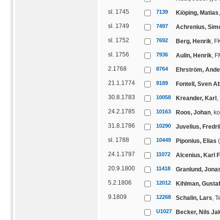
sl. 1745
7139
Kiöping, Matias
sl. 1749
7497
Achrenius, Sim
sl. 1752
7692
Berg, Henrik
, F
sl. 1756
7936
Aulin, Henrik
, F
2.1768
8764
Ehrström, Ande
21.1.1774
9189
Fontell, Sven 
30.8.1783
10058
Kreander, Karl
,
24.2.1785
10163
Roos, Johan
, k
31.8.1786
10290
Juvelius, Fredri
sl. 1788
10449
Piponius, Elias
(
24.1.1797
11072
Alcenius, Karl 
20.9.1800
11418
Granlund, Jona
5.2.1806
12012
Kihlman, Gusta
9.1809
12268
Schalin, Lars
, 
U1027
Becker, Nils Ja