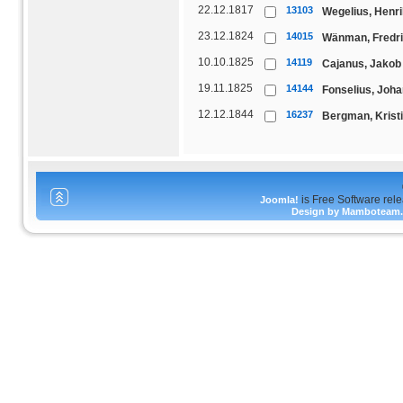
22.12.1817
13103
Wegelius, Henri
23.12.1824
14015
Wänman, Fredri
10.10.1825
14119
Cajanus, Jakob
19.11.1825
14144
Fonselius, Joh
12.12.1844
16237
Bergman, Krist
is Free Software rel
Joomla!
Design by Mamboteam