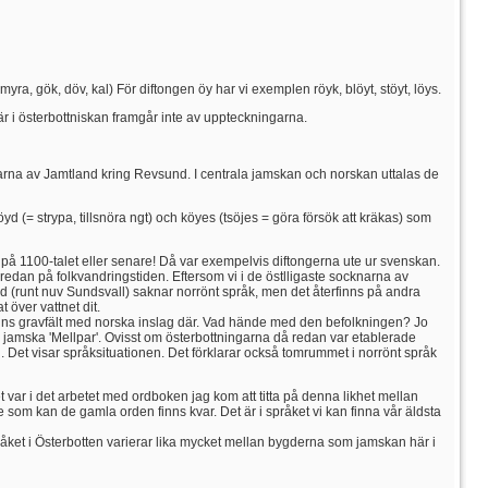
myra, gök, döv, kal) För diftongen öy har vi exemplen röyk, blöyt, stöyt, löys.
är i österbottniskan framgår inte av uppteckningarna.
narna av Jamtland kring Revsund. I centrala jamskan och norskan uttalas de
öyd (= strypa, tillsnöra ngt) och köyes (tsöjes = göra försök att kräkas) som
 på 1100-talet eller senare! Då var exempelvis diftongerna ute ur svenskan.
 redan på folkvandringstiden. Eftersom vi i de östlligaste socknarna av
ad (runt nuv Sundsvall) saknar norrönt språk, men det återfinns på andra
 över vattnet dit.
 finns gravfält med norska inslag där. Vad hände med den befolkningen? Jo
mska 'Mellpar'. Ovisst om österbottningarna då redan var etablerade
Det visar språksituationen. Det förklarar också tomrummet i norrönt språk
var i det arbetet med ordboken jag kom att titta på denna likhet mellan
som kan de gamla orden finns kvar. Det är i språket vi kan finna vår äldsta
åket i Österbotten varierar lika mycket mellan bygderna som jamskan här i