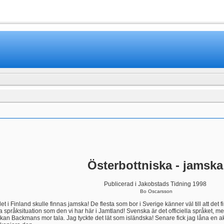
www.mamboteam.com
Österbottniska - jamska
Publicerad i Jakobstads Tidning 1998
Bo Oscarsson
t i Finland skulle finnas jamska! De flesta som bor i Sverige känner väl till att det f
språksituation som den vi har här i Jamtland! Svenska är det officiella språket, m
åkan Backmans mor tala. Jag tyckte det lät som isländska! Senare fick jag låna 