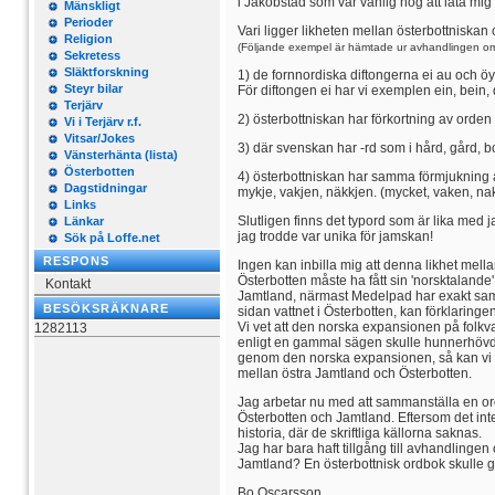
i Jakobstad som var vänlig nog att låta mig
Mänskligt
Perioder
Vari ligger likheten mellan österbottniska
Religion
(Följande exempel är hämtade ur avhandlingen om
Sekretess
Släktforskning
1) de fornnordiska diftongerna ei au och öy
Steyr bilar
För diftongen ei har vi exemplen ein, bein, d
Terjärv
2) österbottniskan har förkortning av orden
Vi i Terjärv r.f.
Vitsar/Jokes
3) där svenskan har -rd som i hård, gård, bo
Vänsterhänta (lista)
Österbotten
4) österbottniskan har samma förmjukning a
Dagstidningar
mykje, vakjen, näkkjen. (mycket, vaken, na
Links
Slutligen finns det typord som är lika med j
Länkar
jag trodde var unika för jamskan!
Sök på Loffe.net
RESPONS
Ingen kan inbilla mig att denna likhet mel
Österbotten måste ha fått sin 'norsktalande
Kontakt
Jamtland, närmast Medelpad har exakt samma 
BESÖKSRÄKNARE
sidan vattnet i Österbotten, kan förklaring
Vi vet att den norska expansionen på folkv
1282113
enligt en gammal sägen skulle hunnerhövd
genom den norska expansionen, så kan vi ko
mellan östra Jamtland och Österbotten.
Jag arbetar nu med att sammanställa en ord
Österbotten och Jamtland. Eftersom det int
historia, där de skriftliga källorna saknas.
Jag har bara haft tillgång till avhandling
Jamtland? En österbottnisk ordbok skulle g
Bo Oscarsson