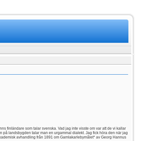
inns finländare som talar svenska. Vad jag inte visste om var att de vi kallar
en på landsbygden talar man en urgammal dialekt. Jag fick höra den när jag
en akademisk avhandling från 1891 om Gamlakarlebymålet* av Georg Hannus