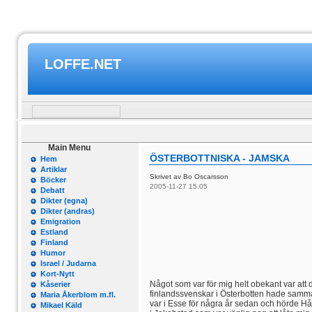
LOFFE.NET
Main Menu
ÖSTERBOTTNISKA - JAMSKA
Hem
Artiklar
Skrivet av Bo Oscarsson
Böcker
2005-11-27 15:05
Debatt
Dikter (egna)
Dikter (andras)
Emigration
Estland
Finland
Humor
Israel / Judarna
Kort-Nytt
Något som var för mig helt obekant var att de
Kåserier
finlandssvenskar i Österbotten hade samma 
Maria Åkerblom m.fl.
var i Esse för några år sedan och hörde H
Mikael Käld