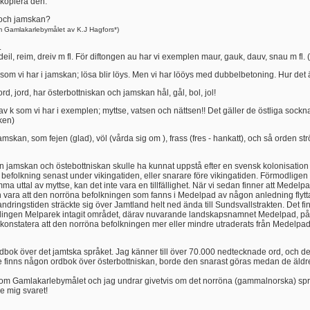
 kopiera den.
n och jamskan?
 Gamlakarlebymålet av K.J Hagfors*)
.
eil, reim, dreiv m fl. För diftongen au har vi exemplen maur, gauk, dauv, snau m fl. (
 som vi har i jamskan; lösa blir löys. Men vi har lööys med dubbelbetoning. Hur det 
rd, jord, har österbottniskan och jamskan hål, gål, bol, jol!
v k som vi har i exemplen; myttse, vatsen och nättsen!! Det gäller de östliga sock
ken)
amskan, som fejen (glad), völ (vårda sig om ), frass (fres - hankatt), och så orden str
lan jamskan och östebottniskan skulle ha kunnat uppstå efter en svensk kolonisation
' befolkning senast under vikingatiden, eller snarare före vikingatiden. Förmodligen
uttal av myttse, kan det inte vara en tillfällighet. När vi sedan finner att Medelp
en vara att den norröna befolkningen som fanns i Medelpad av någon anledning flyttat
andringstiden sträckte sig över Jamtland helt ned ända till Sundsvallstrakten. Det
ingen Melparek intagit området, därav nuvarande landskapsnamnet Medelpad, på ja
nstatera att den norröna befolkningen mer eller mindre utraderats från Medelpad. 
bok över det jamtska språket. Jag känner till över 70.000 nedtecknade ord, och det 
e finns någon ordbok över österbottniskan, borde den snarast göras medan de äldre 
en om Gamlakarlebymålet och jag undrar givetvis om det norröna (gammalnorska) spr
e mig svaret!