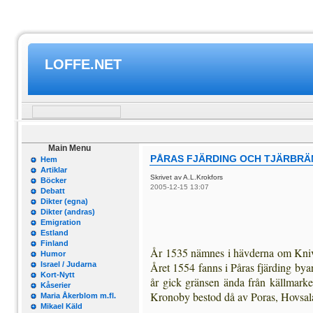
LOFFE.NET
Main Menu
PÅRAS FJÄRDING OCH TJÄRBRÄ
Hem
Artiklar
Skrivet av A.L.Krokfors
Böcker
2005-12-15 13:07
Debatt
Dikter (egna)
Dikter (andras)
Emigration
Estland
Finland
År 1535 nämnes i hävderna om Knivs f
Humor
Israel / Judarna
Året 1554 fanns i Påras fjärding bya
Kort-Nytt
år gick gränsen ända från källmarke
Kåserier
Kronoby bestod då av Poras, Hovsala 
Maria Åkerblom m.fl.
Mikael Käld