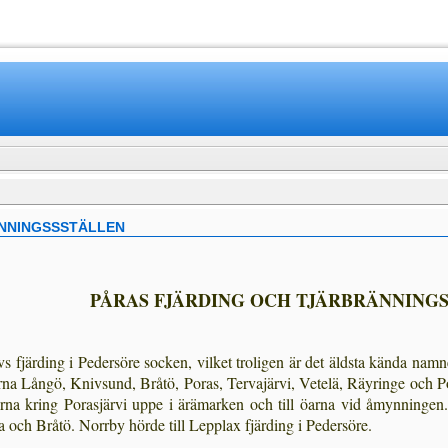
www.mamboteam.com
NNINGSSSTÄLLEN
PÅRAS FJÄRDING OCH TJÄRBRÄNNING
järding i Pedersöre socken, vilket troligen är det äldsta kända namne
rna Långö, Kniv­sund, Bråtö, Poras, Tervajärvi, Vetelä, Räyringe och 
rna kring Porasjärvi uppe i ärämarken och till öarna vid åmynningen
och Bråtö. Norrby hörde till Lepplax fjärding i Pedersöre.