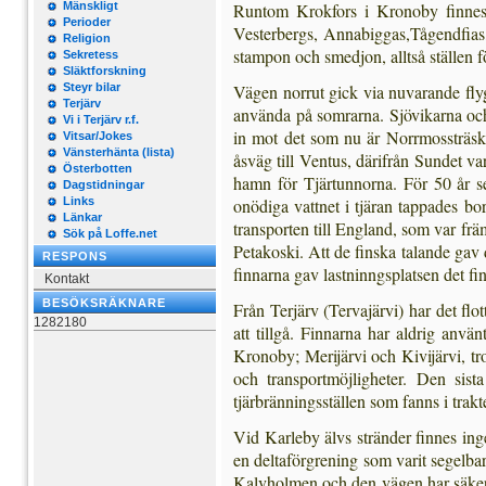
Mänskligt
Runtom Krokfors i Kronoby finnes 
Perioder
Vesterbergs, Annabiggas,Tågendfias,
Religion
stampon och smedjon, alltså ställen för
Sekretess
Släktforskning
Steyr bilar
Vägen norrut gick via nuvarande flyg
Terjärv
använda på somrarna. Sjövikarna och
Vi i Terjärv r.f.
in mot det som nu är Norrmossträsk
Vitsar/Jokes
Vänsterhänta (lista)
åsväg till Ventus, därifrån Sundet v
Österbotten
hamn för Tjärtunnorna. För 50 år s
Dagstidningar
Links
onödiga vattnet i tjäran tappades bo
Länkar
transporten till England, som var frä
Sök på Loffe.net
Petakoski. Att de finska talande gav 
RESPONS
finnarna gav lastninngsplatsen det f
Kontakt
BESÖKSRÄKNARE
Från Terjärv (Tervajärvi) har det flo
1282180
att tillgå. Finnarna har aldrig anv
Kronoby; Merijärvi och Kivijärvi, tro
och transportmöjligheter. Den sist
tjärbränningsställen som fanns i trakt
Vid Karleby älvs stränder finnes inge
en deltaförgrening som varit segelba
Kalvholmen och den vägen har sä­kert i