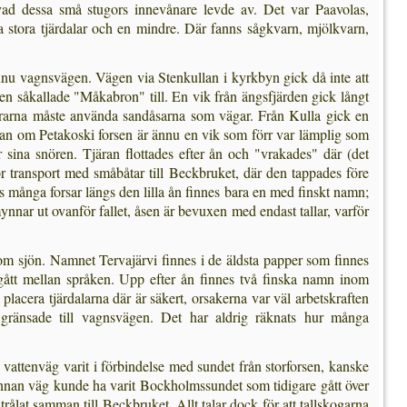
d dessa små stugors innevånare levde av. Det var Paavolas,
 stora tjärdalar och en mindre. Där fanns sågkvarn, mjölkvarn,
ännu vagnsvägen. Vägen via Stenkullan i kyrkbyn gick då inte att
 såkallade "Måkabron" till. En vik från ängsfjärden gick långt
mrarna måste använda sandåsarna som vägar. Från Kulla gick en
edan om Petakoski forsen är ännu en vik som förr var lämplig som
ina snören. Tjäran flottades efter ån och "vrakades" där (det
r transport med småbåtar till Beckbruket, där den tappades före
s många forsar längs den lilla ån finnes bara en med finskt namn;
ynnar ut ovanför fallet, åsen är bevuxen med endast tallar, varför
enom sjön. Namnet Tervajärvi finnes i de äldsta papper som finnes
 gått mellan språken. Upp efter ån finnes två finska namn inom
 placera tjärdalarna där är säkert, orsakerna var väl arbetskraften
h gränsade till vagnsvägen. Det har aldrig räknats hur många
n vattenväg varit i förbindelse med sundet från stor­forsen, kanske
 annan väg kunde ha varit Bockholmssundet som tidigare gått över
trålat samman till Beckbruket. Allt talar dock för att tallskogarna