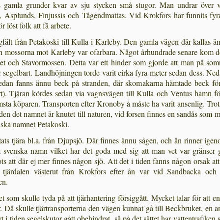
gamla grunder kvar av sju stycken små stugor. Man undrar över va
 Asplunds, Finjussis och Tågendmattas. Vid Krokfors har funnits fyra
 löst folk att få arbete.
fält från Petakoski till Kulla i Karleby. Den gamla vägen där kallas 
 mossorna mot Karleby var ofarbara. Något århundrade senare kom den
et och Stavormossen. Detta var ett hinder som gjorde att man på so
ar segelbart. Landhöjningen torde varit cirka fyra meter sedan dess. N
edan fanns ännu beck på stranden, där skomakarna hämtade beck för s
rt). Tjäran kördes sedan via vagnsvägen till Kulla och Ventus hamn fö
msta kö­paren. Transporten efter Kronoby å måste ha varit ansenlig. Trot
den det namnet är knutet till naturen, vid forsen finnes en sandås som m
inska namnet Petakoski.
ttats tjära bl.a. från Djupsjö. Där finnes ännu sågen, och ån rinner ig
änt svenska namn vilket har det goda med sig att man vet var gränser
ts att där ej mer finnes någon sjö. Att det i tiden fanns någon orsak att
a tjär­dalen västerut från Krokfors efter ån var vid Sandbacka oc
en.
t som skulle tyda på att tjärhantering försiggått. Mycket talar för att e
r. Då skulle tjärtransporterna den vägen kunnat gå till Beckbruket, en
 tiden segelskutor gått obehindrat, så på det sät­tet har vattentrafiken s