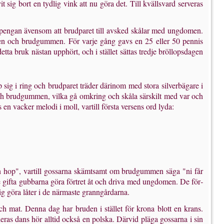
sig bort en tydlig vink att nu göra det. Till kvällsvard serveras
å pengan ävensom att brud­paret till avsked skålar med ungdomen.
en och brudgummen. För varje gång gavs en 25 eller 50 pennis
tta bruk nästan upphört, och i stäl­let sättas tredje bröllopsdagen
sig i ring och brudparet träder därinom med stora silverbägare i
och brudgummen, vilka gå omkring och skåla särskilt med var och
n vacker melodi i moll, var­till första versens ord lyda:
n hop", vartill gossarna skämt­samt om brudgummen säga "ni får
de gifta gubbarna göra förtret åt och driva med ungdomen. De för­
sig göra låter i de närmaste granngårdarna.
h mat. Denna dag har bruden i stället för krona blott en krans.
ras dans hör alltid också en polska. Därvid pläga gossarna i sin