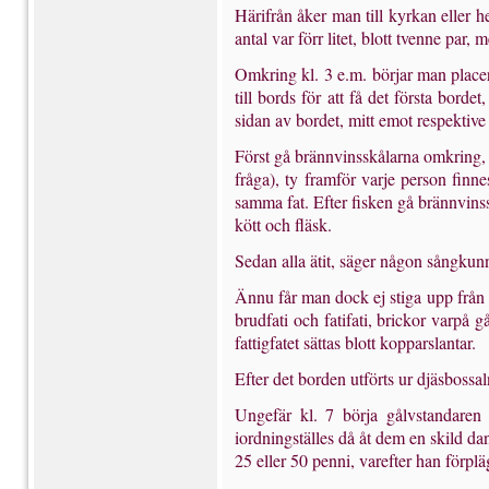
Härifrån åker man till kyrkan eller h
antal var förr litet, blott tvenne par, 
Omkring kl. 3 e.m. börjar man placera
till bords för att få det första bord
sidan av bordet, mitt emot respektive 
Först gå brännvinsskålarna omkring, 
fråga), ty framför varje person finn
samma fat. Efter fisken gå brännvinss
kött och fläsk.
Sedan alla ätit, säger någon sångkunni
Ännu får man dock ej stiga upp från b
brudfati och fatifati, brickor varpå 
fattigfatet sättas blott kopparslantar.
Efter det borden utförts ur djäsbossa
Ungefär kl. 7 börja gålvstandaren 
iordningställes då åt dem en skild da
25 eller 50 penni, varefter han förpl