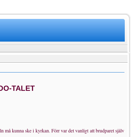
8OO-TALET
3
ln må kunna ske i kyrkan. Förr var det vanligt att brudparet själv