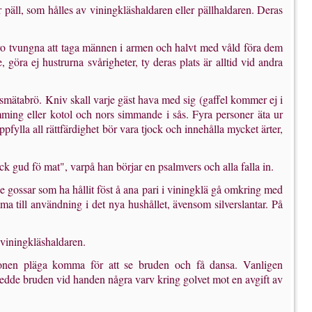
r päll, som hålles av viningkläshaldaren eller pällhaldaren. Deras
na äro tvungna att taga männen i armen och halvt med våld föra dem
, göra ej hustrurna svårigheter, ty deras plats är alltid vid andra
smätabrö. Kniv skall varje gäst hava med sig (gaffel kommer ej i
ömming eller kotol och nors simmande i sås. Fyra personer äta ur
fylla all rättfärdighet bör vara tjock och innehålla mycket ärter,
tack gud fö mat", varpå han börjar en psalmvers och alla falla in.
De gossar som ha hållit föst å ana pari i viningklä gå omkring med
a till användning i det nya hushållet, ävensom silver­slantar. På
v viningkläshaldaren.
aftonen pläga komma för att se bruden och få dansa. Vanligen
 ledde bruden vid handen några varv kring golvet mot en avgift av