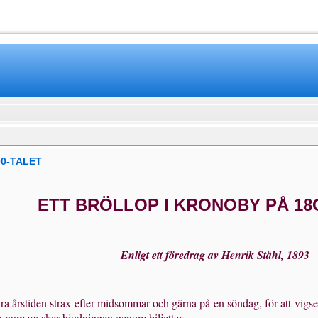
www.mamboteam.com
00-TALET
ETT BRÖLLOP I KRONOBY PÅ 1
Enligt ett föredrag av Henrik Ståhl, 189
ra årstiden strax efter mid­sommar och gärna på en söndag, för att vigse
n numera sker bjudningen genom biljetter.