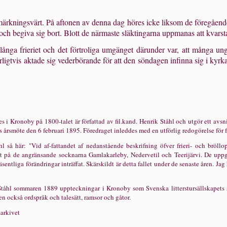
ärkningsvärt. På aftonen av denna dag höres icke liksom de föregående k
och begiva sig bort. Blott de närmaste släktingarna uppmanas att kvarsta
ånga frieriet och det för­troliga umgänget därunder var, att många unga p
rligtvis aktade sig vederbörande för att den sön­dagen infinna sig i kyr
es i Kronoby på 1800-talet är författad av fil.kand. Henrik Ståhl och utgör ett avsn
årsmöte den 6 februari 1895. Föredraget inleddes med en utförlig redogörelse för fr
tåhl så här: "Vid af-fattandet af nedanstående beskrifning öfver frieri- och bröl
t på de angränsande sock­narna Gamlakarleby, Nedervetil och Teerijärvi. De uppgif
äsentliga förändringar inträffat. Skärskildt är detta fallet under de senaste åren. Jag
Ståhl sommaren 1889 upp­teckningar i Kronoby som Svenska litterstursällskapets 
men också ordspråk och talesätt, ramsor och gåtor.
sarkivet
 10 och SLS176).