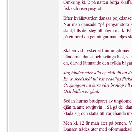
Omkring kl. 2 på natten börja skaffar
fisk och risgrynsgröt.
Efter kvällsvarden dansas pojkdansen
När man dansade "på pengar slöto s
slant, tills det steg till några mark
på ett bord de penningar man eljes sk
Skålen vid avskedet från ungdomen ka
händerna, dansa och svänga litet, v
en, därvid lämnande den fyllda bägare
Jag bjuder eder alla en skål till att d
En avskedsskål till var redeliga flicka
O, sjungom nu kära vårt bröllop till 
Och hållen er glad.
Sedan hurras brudparet av ungdomen,
djän ta anté rovtjuvin". Så gå de dan
kläda sig och ställa till varjehanda u
Men kl. 12 är man åter på benen. Vi
Dansen trådes åter med oförminskad i