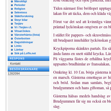
Mänskligt
Perioder
Tiden närmast före bröllopet upptag
Religion
lakan för att täcka, dem och kläda väg
Sekretess
Släktforskning
Steyr bilar
Förut var det sed att kvinnliga vän
Terjärv
präntad lyckönskan omgiven av en bl
Vi i Terjärv r.f.
Vitsar/Jokes
I stället för pappers- och skravelmä
Vänsterhänta (lista)
Österbotten
till brudparet innehåller lyckön­skan
Dagstidningar
Links
Kryckpiporna skänktes partals. En såd
Länkar
ända fanns en snett ställd krycka. L
Sök på Loffe.net
På väggarna fästes de erhållna kryc
RESPONS
uppsattes brudhimlar av fransa­lakan
Kontakt
BESÖKSRÄKNARE
Omkring kl. 10 f.m. börja gästerna i
1282094
en marsch. Gästerna emottagas av hö
och bröd. Sedan man samlats, begiv
brudgummen och hans giftoman, så pä
Gästerna hälsas medels handslag av 
Brudgummen får sig nu också en blom
slag.