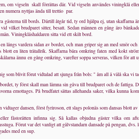
em, om vigseln skall för­rättas där. Vid vigseln användes viningklä elle
men numera nyttjas ända till trettio par.
 gästerna till bords. Där­till åtgår tid, ty ord hjälpa ej, utan skaffar
et, vid vilket brudparet sitter, besatt. Sedan männen en gång äro bänkade
män. Vining­kläshaldaren sitta vid ett skilt bord.
en längs vardera sidan av bordet, och man griper sig an med smör och 
es blott en liten trätallrik. Skaffarna bära omkring faten med kokt str
kålarna ännu en gång omkring, varefter soppa serveras, vilken för att upp
g som blivit förut vidta­lad att sjunga från bols: " åm all ä välå ska vi 
ordet, ty först skall man lämna sin gåva till brudparet och de fattiga. 
gåvorna emottages. På brudfatet sättas allehanda saker, vilka kunna komm
ln vidtager dansen, först fyriroson, ett slags polonäs som dansas blott a
eller fåstorätten infinna sig. Så kallas objudna gäster vilka om 
nsstuga. Förut var det vanligt att gålvstandarn dansade på pengan, dvs.
ägades med en sup.