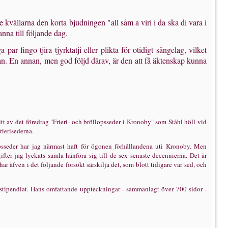
vällarna den korta bjudningen "all såm a viri i da ska di vara i
nna till följande dag.
ar fingo tjira tjyrktatji eller plikta för otidigt sängelag, vilket
kan. En annan, men god följd därav, är den att få äktenskap kunna
itt av det föredrag "Frieri- och bröllopsseder i Kronoby" som Ståhl höll vid
ieri­sederna.
lops­seder har jag närmast haft för ögonen förhållandena uti Kronoby. Men
ter jag lyc­kats samla hänföra sig till de sex senaste decennierna. Det är
 har äfven i det följande försökt särskilja det, som blott tidigare var sed, och
stipendiat. Hans omfattande uppteckningar - sammanlagt över 700 sidor -