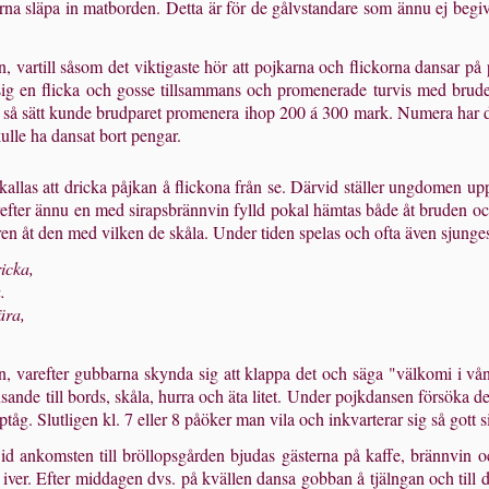
na släpa in matborden. Detta är för de gålvstandare som ännu ej begivit 
, vartill såsom det viktig­aste hör att pojkarna och flickorna dansar p
ig en flicka och gosse tillsammans och promenerade turvis med brud
. På så sätt kunde brudparet promenera ihop 200 á 300 mark. Numera har de
ulle ha dansat bort pengar.
llas att dricka påjkan å flickona från se. Därvid ställer ungdomen upp 
arefter ännu en med sirapsbrännvin fylld pokal hämtas både åt bruden 
n åt den med vilken de skåla. Under tiden spelas och ofta även sjunges e
ricka,
.
ära,
 varefter gubbarna skynda sig att klappa det och säga "välkomi i vå
sande till bords, skåla, hurra och äta litet. Under pojkdansen för­söka 
pptåg. Slutligen kl. 7 eller 8 påöker man vila och inkvarterar sig så gott 
d ankomsten till bröllopsgården bjudas gästerna på kaffe, brännvin oc
ver. Efter middagen dvs. på kvällen dansa gobban å tjälngan och till de