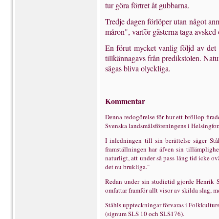
tur göra förtret åt gubbarna.
Tredje dagen förlöper utan något anm
måron", varför gäst­erna taga avsked 
En förut mycket vanlig följd av det l
tillkännagavs från predikstolen. Natu
sägas bliva olyckliga.
Kommentar
Denna redogörelse för hur ett bröllop firad
Svenska landsmålsföreningens i Helsingfors 
I inledningen till sin berättelse säger S
framställningen har äfven sin tillämplighe
naturligt, att under så pass lång tid icke ov
det nu brukliga."
Redan under sin studietid gjorde Henrik 
omfattar framför allt visor av skilda slag, 
Ståhls uppteckningar förvaras i Folkkultur
(signum SLS