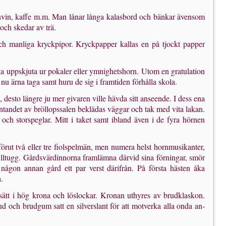
ännvin, kaffe m.m. Man lånar långa kalasbord och bänkar ävensom
 och skedar av trä.
 och manliga kryckpipor. Kryckpapper kallas en på tjockt papper
ka uppskjuta ur pokaler eller ymnighetshorn. Utom en gratulation
 nu ärna taga samt huru de sig i framtiden förhålla skola.
 desto längre ju mer giva­ren ville hävda sitt anseende. I dess ena
ntandet av bröllopssalen beklädas väggar och tak med vita lakan.
och storspeglar. Mitt i taket samt ibland även i de fyra hörnen
örut två eller tre fiolspelmän, men numera helst hornmusikanter,
illtugg. Gårdsvärdinnorna framlämna därvid sina förningar, smör
ågon annan gård ett par verst där­ifrån. På första hästen åka
.
ätt i hög krona och lös­lockar. Kronan uthyres av brudklaskon.
och brudgum satt en silverslant för att motverka alla onda an­