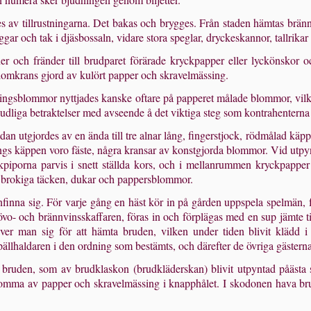
es av tillrustningarna. Det ba­kas och brygges. Från staden hämtas br
gar och tak i djäsbossaln, vidare stora speglar, dryckeskannor, tallrikar
ner och fränder till brudparet förärade kryckpapper eller lyckönskor
omkrans gjord av kulört papper och skravelmässing.
ssingsblommor nyttjades kanske oftare på papperet målade blommor, vil
 gudliga betraktelser med avseende å det viktiga steg som kon­trahenterna
an utgjordes av en ända till tre alnar lång, fingerstjock, rödmålad käpp,
ängs käppen voro fäste, några kransar av konstgjorda blommor. Vid utpy
kpiporna parvis i snett ställda kors, och i mellanrummen kryckpapper 
, brokiga täcken, dukar och pappersblommor.
nfinna sig. För varje gång en häst kör in på gården uppspela spelmän, f
vo- och brännvinsskaffaren, föras in och förplägas med en sup jämte t
er man sig för att hämta bruden, vilken under tiden blivit klädd i n
llhaldaren i den ordning som bestämts, och därefter de övriga gästerna
bruden, som av brudklaskon (brudkläderskan) blivit utpyntad påästa s
ma av papper och skravelmässing i knapphålet. I skodonen hava brud 