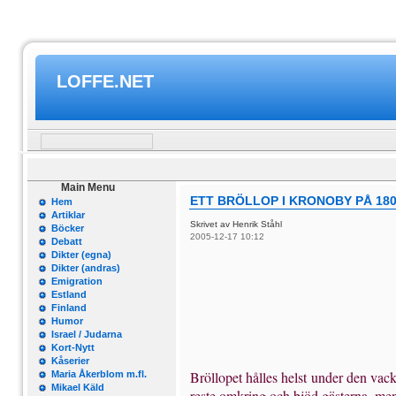
LOFFE.NET
Main Menu
ETT BRÖLLOP I KRONOBY PÅ 18
Hem
Artiklar
Skrivet av Henrik Ståhl
Böcker
2005-12-17 10:12
Debatt
Dikter (egna)
Dikter (andras)
Emigration
Estland
Finland
Humor
Israel / Judarna
Kort-Nytt
Kåserier
Bröllopet hålles helst under den vack
Maria Åkerblom m.fl.
Mikael Käld
reste omkring och bjöd gästerna, me