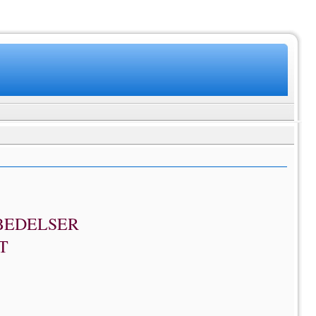
BEDELSER
T
3