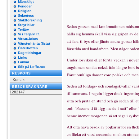
Mänskligt
Perioder
Religion
Sekretess
Släktforskning
Steyr bilar
Sedan gossen med konfirmationen midsomma
Terjärv
h
å
lla sig hemma skall visa sig gripen av de
Vi i Terjärv r.f.
Vitsar/Jokes
att fara ti bys eller j
ä
mte andra gossar h
ä
l
Vänsterhänta (lista)
f
ö
rsedda med handarbete. Men n
å
got ordent
Österbotten
Dagstidningar
Links
Under l
ö
svikon eller f
ö
rsta veckan i nove
Länkar
ungdomen samlas ocks
å
fr
å
n l
ä
ngre bort b
Sök på Loffe.net
RESPONS
F
ö
rut brukliga danser voro polska och me
Kontakt
Seden att l
ö
rdags- och s
ö
ndagskv
ä
llar va
BESÖKSRÄKNARE
1282147
tillsammans. I regeln ligger dock ingentin
sitta och prata en stund och g
å
sedan till et
ord: "Passar e ti f
å
ligg me de i natt" eller
henne inemot morgonen s
å
att s
ä
ga i sysko
Att ofta hava bes
ö
k av pojkar
ä
r f
ö
r en fli
en flicka ett visst anseende, om hon utom 