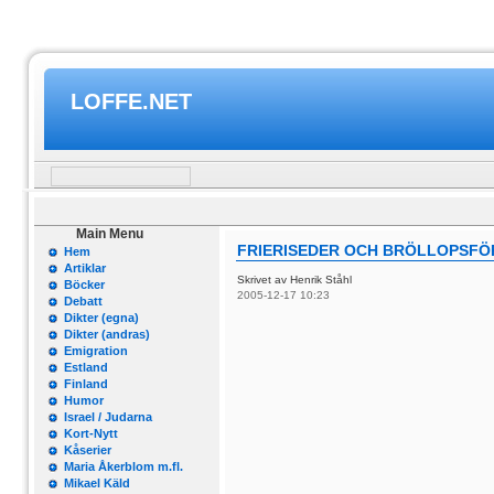
LOFFE.NET
Main Menu
FRIERISEDER OCH BRÖLLOPSFÖR
Hem
Artiklar
Skrivet av Henrik Ståhl
Böcker
2005-12-17 10:23
Debatt
Dikter (egna)
Dikter (andras)
Emigration
Estland
Finland
Humor
Israel / Judarna
Kort-Nytt
Kåserier
Maria Åkerblom m.fl.
Mikael Käld