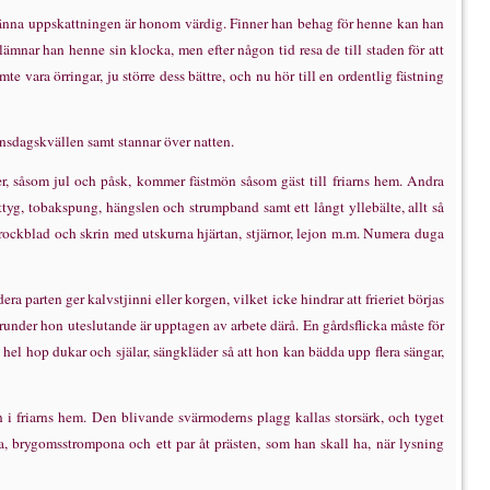
ä
nna uppskattningen
ä
r honom v
ä
rdig. Finner han behag f
ö
r henne kan han
l
ä
mnar han henne sin klocka, men efter n
å
gon tid resa de till staden f
ö
r att
mte vara
ö
rringar, ju st
ö
rre dess b
ä
ttre, och nu h
ö
r till en ordentlig f
ä
stning
 onsdagskv
ä
llen samt stannar
ö
ver natten.
r, s
å
som jul och p
å
sk, kommer f
ä
stm
ö
n s
å
som g
ä
st till friarns hem. Andra
ttyg, tobakspung, h
ä
ngslen och strumpband samt ett l
å
ngt ylleb
ä
lte, allt s
å
 rock­blad och skrin med utskurna hj
ä
rtan, stj
ä
rnor, lejon m.m. Numera duga
era parten ger kalvstjinni eller korgen, vilket icke hindrar att frieriet b
ö
rjas
varunder hon uteslutande
ä
r upptagen av arbete d
ä
r
å
. En g
å
rdsflicka m
å
ste f
ö
r
n hel hop dukar och sj
ä
lar, s
ä
ngkl
ä
der s
å
att hon kan b
ä
dda upp flera s
ä
ng­ar,
n i friarns hem. Den blivande sv
ä
rmoderns plagg kallas stors
ä
rk, och tyget
, brygomsstrompona och ett par
å
t pr
ä
sten, som han skall ha, n
ä
r lysning