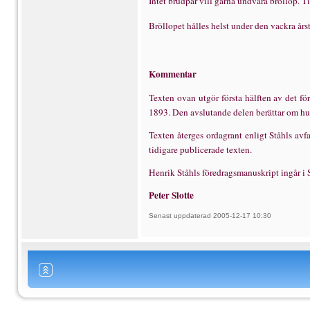
Intet brudpar vill g
ä
rna undvara br
ö
llop. T
Br
ö
llopet h
å
lles helst under den vackra
å
rs
Kommentar
Texten ovan utg
ö
r f
ö
rsta h
ä
lften av det f
ö
1893. Den avslutande delen ber
ä
ttar om hu
Texten
å
terges ordagrant enligt St
å
hls avf
tidigare publicerade texten.
Henrik St
å
hls f
ö
redragsmanuskript ing
å
r i
Peter Slotte
Senast uppdaterad 2005-12-17 10:30