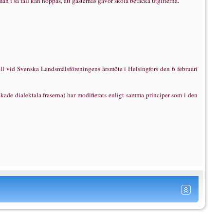
an i s
å
fall kan hoppas, att g
ä
sternas g
å
vor skola bet
ä
cka utgifterna.
ö
ll vid Svenska Landsm
å
lsf
ö
reningens
å
rsm
ö
te i Helsingfors den 6 februari
ckade dialektala fraserna) har modifierats enligt samma principer som i den