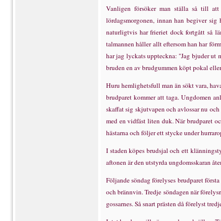
Vanligen f
ö
rs
ö
ker man st
ä
lla s
å
till att
l
ö
rdagsmorgonen, innan han begiver sig h
naturligtvis har frieriet dock fortg
å
tt s
å
l
ä
talmannen h
å
ller allt eftersom han har f
ö
r
har jag lyckats uppteckna: "Jag bjuder ut
bruden en av brudgummen k
ö
pt pokal eller
Huru hemlighetsfull man
ä
n s
ö
kt vara, hav
brudparet kommer att taga. Ung­domen an
skaffat sig skjutvapen och avlossar nu och
med en vidf
ä
st liten duk. N
ä
r brudparet oc
h
ä
starna och f
ö
ljer ett stycke under hurrar
I staden k
ö
pes brudsjal och ett kl
ä
nningst
aftonen
ä
r den utstyrda ungdomsskaran
å
te
F
ö
ljande s
ö
ndag f
ö
relyses brudparet f
ö
rsta
och br
ä
nnvin. Tredje s
ö
ndagen n
ä
r f
ö
relys
gossarnes. S
å
snart pr
ä
sten d
å
f
ö
relyst tredj