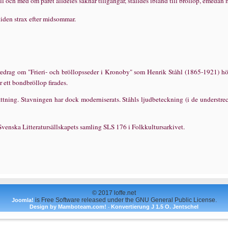
ill och med om paret alldeles saknar tillg
å
ngar, st
ä
lldes ibland till br
ö
llop, emedan m
tiden strax efter midsommar.
redrag om "Frieri- och br
ö
llopsseder i Kronoby" som Henrik St
å
hl (1865-1921) h
r ett bondbr
ö
llop firades.
attning. Stavningen har dock moderniserats. St
å
hls ljudbeteckning (i de understre
 Svenska Litteratur­s
ä
llskapets samling SLS 176 i Folkkultursarkivet.
© 2017 loffe.net
is Free Software released under the GNU General Public License.
Joomla!
Design by Mamboteam.com!
Konvertierung J 1.5 O. Jentschel
-