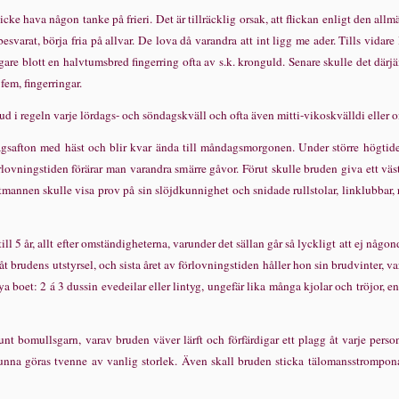
 icke hava n
å
gon tanke p
å
frieri. Det
ä
r tillr
ä
cklig orsak, att flic­kan enligt den allm
besvarat, b
ö
rja fria p
å
allvar. De lova d
å
varandra att int ligg me ader. Tills vidare 
igare blott en halvtumsbred fingerring ofta av s.k. kronguld. Senare skulle det d
ä
rj
ä
 fem, fingerringar.
rud i re­geln varje l
ö
rdags- och s
ö
ndagskv
ä
ll och ofta
ä
ven mitti-vikoskv
ä
lldi eller
agsafton med h
ä
st och blir kvar
ä
nda till m
å
ndagsmorgonen. Under st
ö
rre h
ö
g­tide
rlovningstiden f
ö
r
ä
rar man varandra sm
ä
rre g
å
vor. F
ö
rut skulle bruden giva ett v
ä
s
tmannen skulle visa prov p
å
sin sl
ö
jdkunnighet och snidade rullstolar, linklubbar,
till 5
å
r, allt efter omst
ä
ndigheterna, varunder det s
ä
llan g
å
r s
å
lyckligt att ej n
å
gond
å
t brudens utstyrsel, och sista
å
ret av f
ö
rlovningstiden h
å
ller hon sin brudvinter, 
nya boet: 2 á 3 dussin evedeilar eller lin­tyg, ungef
ä
r lika m
å
nga kjolar och tr
ö
jor, e
nt bomulls­garn, varav bruden v
ä
ver l
ä
rft och f
ö
rf
ä
rdigar ett plagg
å
t varje perso
kunna g
ö
ras tvenne av vanlig storlek.
Ä
ven skall bruden sticka t
ä
lomansstrompona