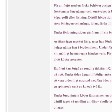
F
ö
r att frejst med en flicka beh
ö
ver gossen
å
terkomma flere g
å
nger och, om tycket
ä
r 
k
ö
pa golli eller f
ä
stning. D
ä
rtill h
ö
rde tid
stora
ö
rh
ä
ngen och m
å
nga, ibland
ä
nda till
Under f
ö
rlovningstiden g
å
r friarn till sin b
Ä
r friarv
ä
gen mycket l
å
ng, reser han l
ö
rd
helger g
ä
star han i brudens hem. Under f
ö
vitt m
ö
jligt hennes egna h
ä
nders verk. F
ä
s
blott k
ö
pta presenter.
Ett frieri kan fortg
å
en rundlig tid, fr
å
n 1/2 
p
å
nytt. Under tiden
ä
gnas tillb
ö
rlig tanke
att vara ordentligt utrustad medf
ö
ra i det 
en spinnrock samt en ko och tv
å
f
å
r.
Under brudvintern k
ö
per f
ä
stmannen en bu
d
ä
rtill tages s
å
rundligt att d
ä
rav skulle 
uttages.