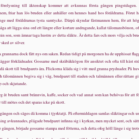
 f
ö
relysning till
ä
ktenskap kommer att avkunnas f
ö
rsta g
å
ngen pingst­dagen.
em, friar han l
ö
s bruden eller anh
å
ller om hennes hand hos f
ö
r­
ä
ldrarna. F
ö
rut h
n
ge med f
ö
r
ä
ldrarnas tysta samtycke. D
ä
r­p
å
skyndar f
ä
stmannen hem, f
ö
r att h
ö
g
m
å
ga att l
ä
gga sina ord ett l
ä
ngre eller kortare andragande, kallat t
ä
lomansb
ö
non, of
 min son, som
ä
mnar taga hustru av detta sl
ä
kte.
Ä
r detta fars och mors vilja och brud
 sked av silver.
a grannarna dock f
å
tt nys om saken. Redan tidigt p
å
morgonen ha de upp­hissat flag
l
ä
gger f
ö
rkl
ä
dnader. Gossarne med skr
å
b
å
kk
ö
gon f
ö
r ansiktet och ofta till h
ä
st str
 d
å
skott till brudparets
ä
ra. Flickorna kl
ä
da sig i vitt med granna prydnader. P
å
huv
h t
ä
lom
ä
nnen begiva sig i v
ä
g, brudparet till staden och talm
ä
n­nen eller r
ä
ttare g
op och skjutande.
yg
å
t bruden samt br
ä
nnvin, kaffe, socker och vad annat som kan beh
ö
vas f
ö
r att f
r till m
ö
tes och det sparas icke p
å
skott.
 g
å
ngen och s
ä
ges d
å
komma i tjyrktatji. P
å
eftermiddagen samlas sl
ä
kt­ingar och 
ning avkunnades, pl
ä
gade brudparet infinna sig i kyrkan, men mycket sent, och s
ä
t
e g
å
ngen, b
ö
rjade gossarne stampa med f
ö
tterna, och detta ofog h
ö
ll l
ä
nge i sig trot