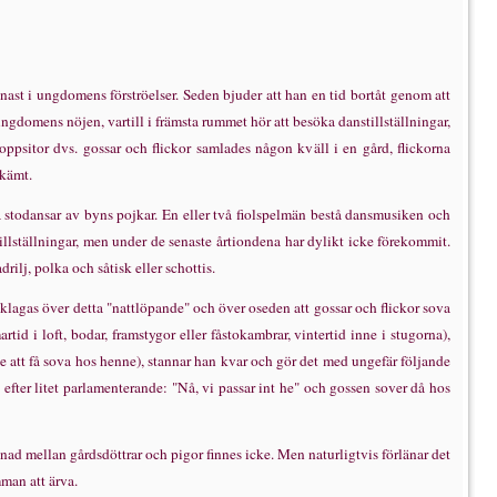
enast i ungdomens f
ö
rstr
ö
elser. Seden bjuder att han en tid bort
å
t genom att
i ungdomens n
ö
jen, vartill i fr
ä
msta rummet h
ö
r att bes
ö
ka danstillst
ä
llningar,
oppsitor dvs. gossar och flickor samlades n
å
gon kv
ä
ll i en g
å
rd, flickorna
sk
ä
mt.
a stodansar av byns pojkar. En eller tv
å
fiolspelm
ä
n best
å
dansmusiken och
illst
ä
llningar, men under de senaste
å
rtiondena har dylikt icke f
ö
rekommit.
adrilj, polka och s
å
tisk eller schottis.
 klagas
ö
ver detta "nattl
ö
pande" och
ö
ver oseden att gossar och flickor sova
tid i loft, bodar, framstygor eller f
å
stokambrar, vintertid inne i stugorna),
e att f
å
sova hos henne), stannar han kvar och g
ö
r det med ungef
ä
r f
ö
ljande
t efter litet parlamenterande: "N
å
, vi passar int he" och gossen sover d
å
hos
lnad mellan g
å
rdsd
ö
ttrar och pigor finnes icke. Men naturligtvis f
ö
rl
ä
nar det
mman att
ä
rva.