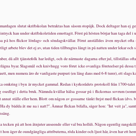
rdagen slutat skriftskolan betraktas han s
å
som stop
å
jk. Dock deltager han ej g
 intryck han under skriftskoletiden emottagit. F
ö
rst p
å
h
ö
sten b
ö
rjar han taga del 
sa p
å
hos flickor l
ö
rdags- och s
ö
ndagskv
ä
llar. F
ö
rut anst
ä
lldes
ä
ven mycket ofta 
ligt arbete blev det ej av, utan tiden tillbragtes l
å
ngt in p
å
natten under lekar och 
mber, d
å
allt tj
ä
nstefolk har ledigt, och de n
ä
rmaste dagarna efter jul, tillst
ä
llas oft
el
ä
gna byar. Slagsm
å
l och knivhugg voro f
ö
rut icke ovanliga f
ö
reteelser p
å
dessa t
nuett, men numera
ä
ro de vanligaste purpuri (en l
å
ng dans med 6-8 turer), ett slags k
nka omkring i byn
ä
r mycket gammal. Redan i kyrkor
å
dets protokoll fr
å
n 1700-talet
g osedligt i detta bruk. N
ä
mnda kv
ä
llar h
ä
lsa gossar p
å
i flickornas sovrum (sommar
t annat st
ä
lle eller hem. Blott om n
å
gon av gossarne t
ä
nkt frejst med flickan (dvs. b
 "Ha dy b
ä
dda
å
t me na i natt?".
Ä
mnar flickan bifalla, s
ä
ger hon: "Int veit ja", sam
ns
ä
ng.
cka tecken
p
å
att hon
å
tnjuter anseende eller val bra holldi. N
å
gon egentlig rangskil
att hon
ä
ger de oundg
ä
ngliga attributerna, r
ö
da kinder och ljust h
å
r,
ä
ven har ett he