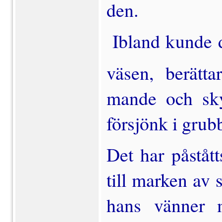
den.
Ibland kunde d
väsen, berät­
mande och sky
försjönk i grubb­
Det har påstått
till marken av
hans vänner m