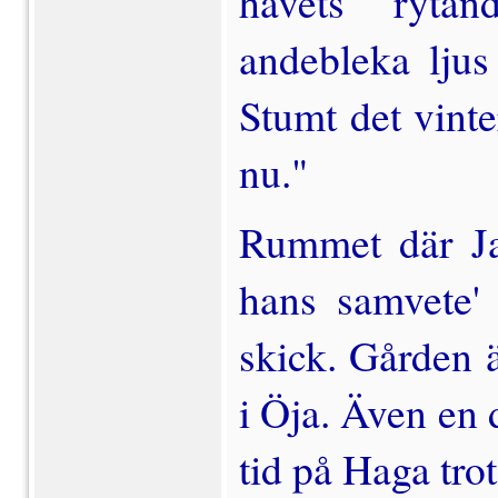
havets rytan
andebleka ljus 
Stumt det vinter
nu."
Rummet där J
hans samvete' 
skick. Gården 
i Öja. Även en
tid på Haga trot