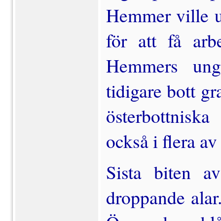
Hemmer ville u
för att få ar
Hemmers ung
tidigare bott g
ös­terbottnisk
också i flera a
Sista biten a
droppande alar.