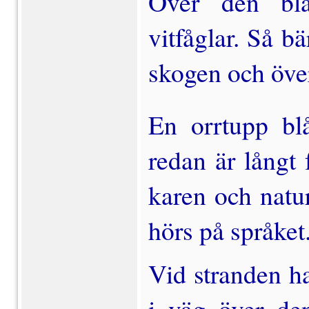
Över den blå
vitfåglar. Så bä
skogen och över
En orrtupp blå
redan är långt 
karen och natu
hörs på språ­ket
Vid stranden ha
i väg över de