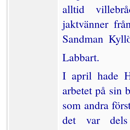
alltid ville
jaktvänner fr
Sandman  Kyll
Labbart.
I april hade H
arbetet på sin 
som andra först
det var dels