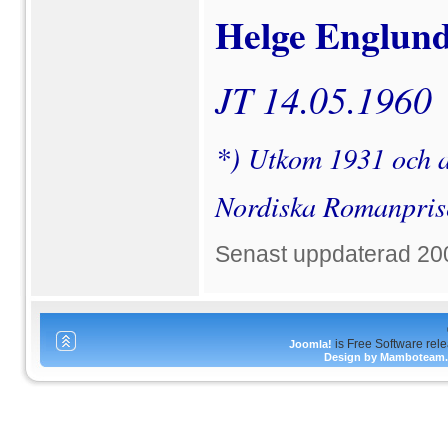
Helge Englun
JT 14.05.1960
*)
Utkom 1931 och an
Nordiska Romanpris
Senast uppdaterad 20
is Free Software rel
Joomla!
Design by Mamboteam