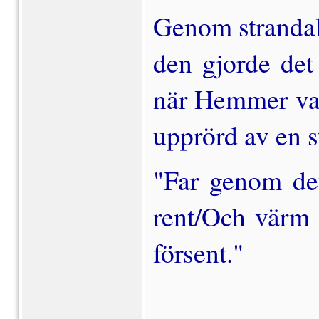
Genom strandal
den gjorde det 
när Hemmer van
upprörd av en s
"Far genom det
rent/Och värm d
försent."