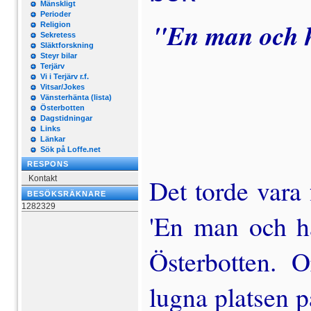
Mänskligt
Perioder
"En man och h
Religion
Sekretess
Släktforskning
Steyr bilar
Terjärv
Vi i Terjärv r.f.
Vitsar/Jokes
Vänsterhänta (lista)
Österbotten
Dagstidningar
Links
Länkar
Sök på Loffe.net
RESPONS
Det torde vara
Kontakt
BESÖKSRÄKNARE
1282329
'En man och h
Österbotten. 
lugna platsen p