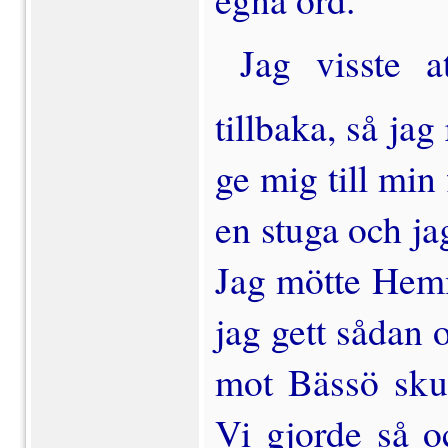
Jag visste a
tillbaka, så jag
ge mig till min
en stuga och ja
Jag mötte Hemm
jag gett sådan 
mot Bässö skul
Vi gjor­de så o