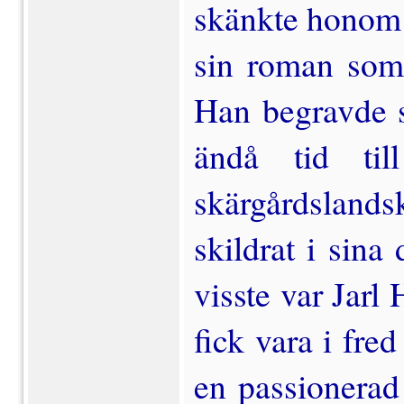
skänkte honom i
sin roman som 
Han begrav­de s
ändå tid til
skärgårdslands
skildrat i sina
visste var Jarl 
fick vara i fred
en passione­ra