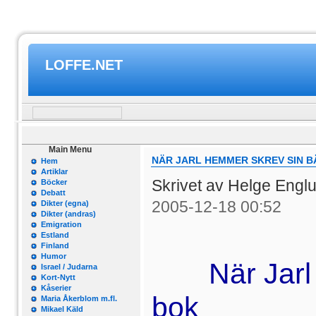
LOFFE.NET
Main Menu
NÄR JARL HEMMER SKREV SIN B
Hem
Artiklar
Skrivet av Helge Engl
Böcker
Debatt
2005-12-18 00:52
Dikter (egna)
Dikter (andras)
Emigration
Estland
Finland
Humor
När Jar
Israel / Judarna
Kort-Nytt
Kåserier
bok
Maria Åkerblom m.fl.
Mikael Käld