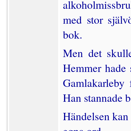
alkoholmissbru
med stor själv
bok.
Men det skull
Hemmer hade si
Gamlakarleby f
Han stannade bo
Händelsen kan 
egna ord.