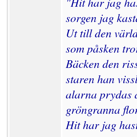
"Hit har jag ha
sorgen jag kast
Ut till den värl
som påsken tro
Bäcken den ris
staren han viss
alarna prydas 
gröngranna flor
Hit har jag has