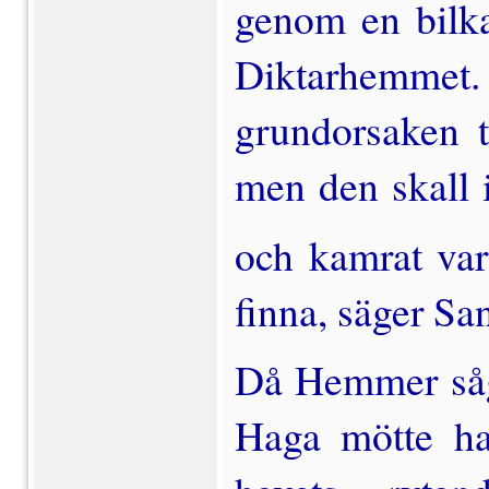
genom en bilkat
Diktarhemmet.
grundorsaken t
men den skall 
och kamrat va
finna, säger S
Då Hemmer såg 
Haga möt­te ha