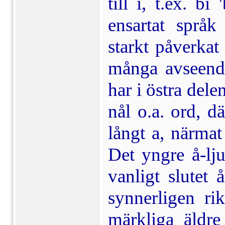
till i, t.ex. b
ensartat språk
starkt påverkat
många avseenden
har i östra dele
nål o.a. ord, d
långt a, närmat
Det yngre å-lju
vanligt slutet
synnerligen rik
märkliga äldr