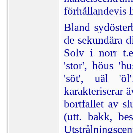
förhållandevis li
Bland sydöster
de sekundära di
Solv i norr t.e
'stor', höus 'hu
'söt', uäl '
karakteriserar 
bortfallet av s
(utt. bakk, bes
Utstrålningsc