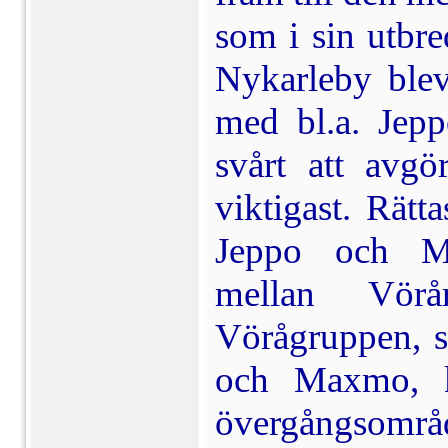
som i sin utbre
Nykarleby blev
med bl.a. Jepp
svårt att avg
viktigast. Rätt
Jeppo och M
mellan Vörå
Vörågruppen, 
och Maxmo, ka
övergångsområd