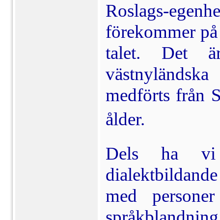
Roslags-egenh
förekom­mer på
talet. Det ä
västnyländska
medförts från 
ålder. 
Dels ha vi 
dialektbildande
med personer
språkblandning.