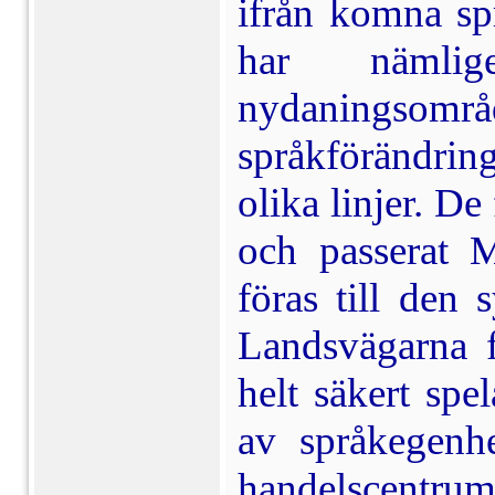
ifrån komna sp
har nämlig
nydaningsom
språkförändring
olika linjer. De
och passerat M
föras till den 
Lands­vägarna 
helt säkert spel
av språkegenhe
handelscentrum 