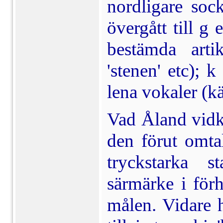
nordligare soc
övergått till g 
bestämda artik
'stenen' etc); 
lena vokaler (kä
Vad Åland vidk
den förut omtal
tryckstarka s
särmärke i för­
målen. Vidare h