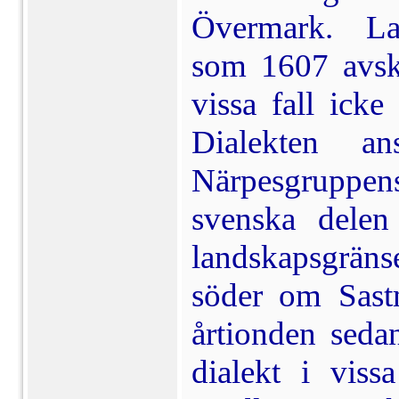
Övermark. Lap
som 1607 avski
vissa fall icke
Dialekten an
Närpesgruppens
svenska delen
landskapsgräns
söder om Sastm
årtionden sedan
dialekt i viss