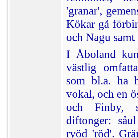
'granar', gemen
Kökar gå förbin
och Nagu samt 
I Åboland kunn
västlig omfat
som bl.a. ha 
vokal, och en ö
och Finby, 
diftonger: såul
ryöd 'röd'. Grä