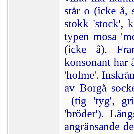
står o (icke å
stokk 'stock', 
typen mosa 'mos
(icke å). Fra
konsonant har å 
'holme'. Inskrän
av Borgå socke
(tig 'tyg', gr
'bröder'). Läng
angränsande de