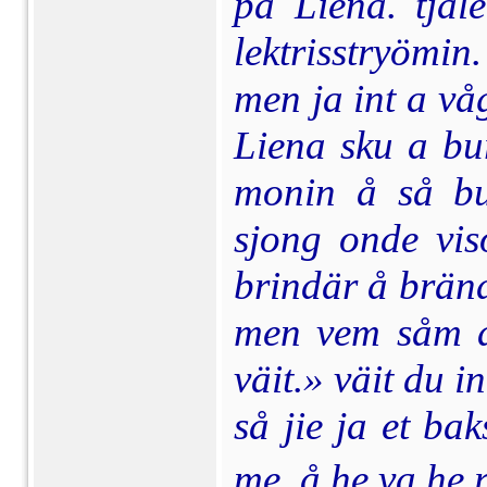
på Liena. tjäl
lektrisstryömin
men ja int a vå
Liena sku a bu
monin å så bu
sjong onde vis
brindär å brändä
men vem såm a 
väit.» väit du in
så jie ja et ba
me  å he va he 