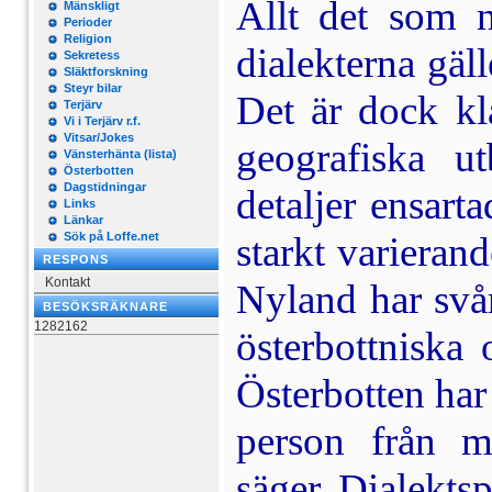
Allt det som 
Mänskligt
Perioder
Religion
dialekterna gäl
Sekretess
Släktforskning
Steyr bilar
Det är dock kla
Terjärv
Vi i Terjärv r.f.
Vitsar/Jokes
geografiska u
Vänsterhänta (lista)
Österbotten
Dagstidningar
detaljer ensart
Links
Länkar
Sök på Loffe.net
starkt varierand
RESPONS
Kontakt
Nyland har svår
BESÖKSRÄKNARE
1282162
österbottniska
Österbotten har
person från me
säger. Dia­lekts