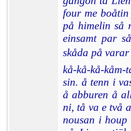
gangon tå Liena
four me boåtin 
på himelin så 
einsamt par s
skåda på varar å
kå-kå-kå-kåm-t
sin. å tenn i va
å abburen å all 
ni, tå va e två
nousan i houp 