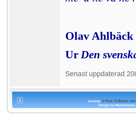
Olav Ahlbäck
Ur 
Den svensk
Senast uppdaterad 20
is Free Software rel
Joomla!
Design by Mamboteam