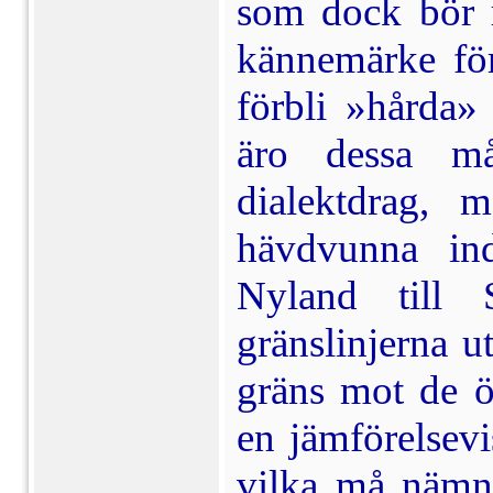
som dock bör r
kännemärke för
förbli »hårda»
äro dessa mål
dialektdrag,
hävdvunna ind
Nyland till 
gränslinjerna u
gräns mot de ö
en jämförelsevi
vilka må nämn