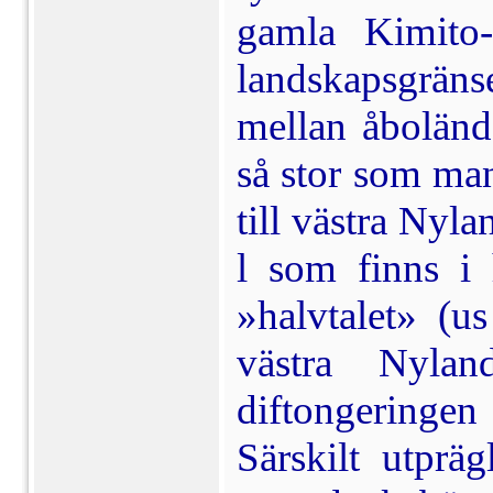
gamla Kimito-
landskapsgrä
mellan åboländ
så stor som ma
till västra Nyla
l som finns i
»halvtalet» (u
västra Nyla
diftongeringen
Särskilt utprä