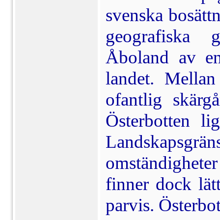
svenska bosätt
geografiska 
Åboland av en
landet. Mella
ofantlig skärg
Österbotten li
Landskaps­grä
omständigheter 
finner dock lät
parvis. Österbo