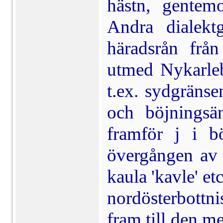
hästn, gentemo
Andra dialekt
härads­rån frå
utmed Nykarleb
t.ex. sydgränsen
och böjningsän
framför j i bö
övergången av v
kaula 'kavle' et
nordösterbottni
fram till den me