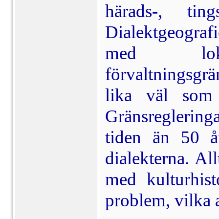
härads-, tin
Dialektgeografi
med lokal
förvaltningsgr
lika väl som 
Gränsreglering
tiden än 50 å
dialekterna. Al
med kulturhist
problem, vilka 