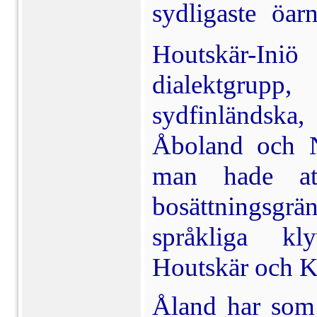
sydligaste öa
Houtskär-In
dialektgrup
sydfinländska
Åboland och N
man hade a
bosättningsg
språkliga kl
Houtskär och K
Åland har som 