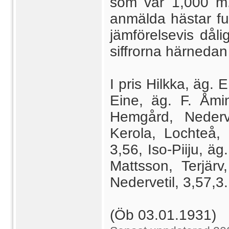
som var 1,000 m.
anmälda hästar full
jämförelsevis dål
siffrorna härneda
I pris Hilkka, äg. 
Eine, äg. F. Åmi
Hemgård, Nederve
Kerola, Lochteå, 3
3,56, Iso-Piiju, äg
Mattsson, Terjärv
Nedervetil, 3,57,3.
(Öb 03.01.1931)