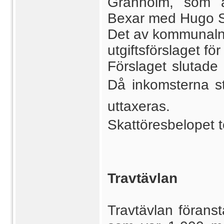
Granholm, som a
Bexar med Hugo S
Det av kommunaln
utgiftsförslaget f
Förslaget slutad
Då inkomsterna sti
uttaxeras.
Skattöresbelopet tor
Travtävlan
Travtävlan förans