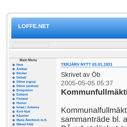
LOFFE.NET
Main Menu
TERJÄRV NYTT 03.01.1931
Hem
Artiklar
Skrivet av Öb
Böcker
Debatt
2005-05-05 05:37
Dikter (egna)
Dikter (andras)
Kommunfullmäkt
Emigration
Estland
Finland
Humor
Israel / Judarna
Kommunalfullmäkti
Kort-Nytt
Kåserier
sammanträde bl. a
Maria Åkerblom m.fl.
Mikael Käld