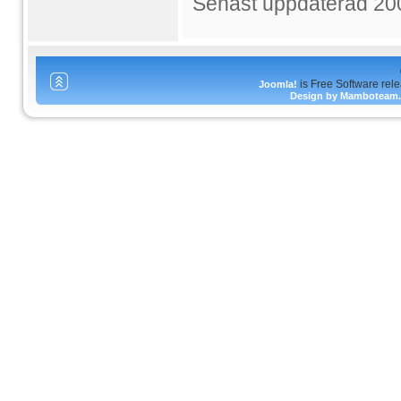
Senast uppdaterad 20
is Free Software rel
Joomla!
Design by Mamboteam