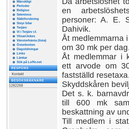
Då arbetslöshet to
Mänskligt
Perioder
en arbetslöshe
Religion
Sekretess
personer: A. E. 
Släktforskning
Steyr bilar
Dahivik.
Terjärv
Vi i Terjärv r.f.
Åt medlemmarna i
Vitsar/Jokes
Vänsterhänta (lista)
Österbotten
om 30 mk per dag
Dagstidningar
Links
Åt medlemmar i k
Länkar
Sök på Loffe.net
ett arvode om 3
RESPONS
fastställd resetaxa
Kontakt
BESÖKSRÄKNARE
Skyddskåren bevil
1282268
Det s. k. barnavd
till 600 mk sam
beskattning av un
Till medlem i stat