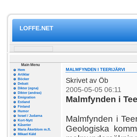
LOFFE.NET
Main Menu
MALMFYNDEN I TEERIJÄRVI
Hem
Artiklar
Skrivet av Öb
Böcker
Debatt
2005-05-05 06:11
Dikter (egna)
Dikter (andras)
Malmfynden i Teer
Emigration
Estland
Finland
Humor
Israel / Judarna
Malmfynden i Teeri
Kort-Nytt
Kåserier
Geologiska kommis
Maria Åkerblom m.fl.
Mikael Käld