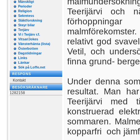
malmundersökningar
Mänskligt
Perioder
Teerijärvi och 
Religion
Sekretess
förhoppninga
Släktforskning
Steyr bilar
malmförekomster
Terjärv
Vi i Terjärv r.f.
relativt god svave
Vitsar/Jokes
Vänsterhänta (lista)
Österbotten
Vetil, och undersö
Dagstidningar
Links
finna grund- berge
Länkar
Sök på Loffe.net
RESPONS
Under denna somma
Kontakt
BESÖKSRÄKNARE
resultat. Man ha
1282158
Teerijärvi med 
konstruerad elekt
sommaren. Malmen 
kopparfri och jämfö