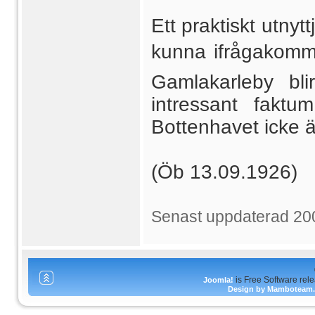
Ett praktiskt utny
kunna ifrågakomm
Gamlakarleby bli
intressant fakt
Bottenhavet icke ä
(Öb 13.09.1926)
Senast uppdaterad 20
is Free Software rel
Joomla!
Design by Mamboteam