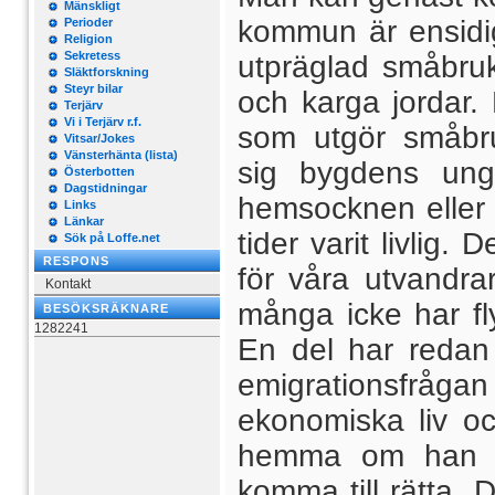
Mänskligt
kommun är ensidigt
Perioder
Religion
Sekretess
utpräglad småbru
Släktforskning
Steyr bilar
och karga jordar.
Terjärv
Vi i Terjärv r.f.
som utgör småbru
Vitsar/Jokes
Vänsterhänta (lista)
sig bygdens ungd
Österbotten
Dagstidningar
hemsocknen eller p
Links
Länkar
tider varit livlig.
Sök på Loffe.net
RESPONS
för våra utvandrar
Kontakt
många icke har flyt
BESÖKSRÄKNARE
1282241
En del har redan
emigrationsfr
ekonomiska liv oc
hemma om han se
komma till rätta.