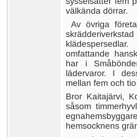
sysselsätter fem
välkända dörrar.
Av övriga före
skrädderiverkstad
klädespersedla
omfattande hanskt
har i Småbönders
lädervaror. I des
mellan fem och tio
Bror Kaitajärvi, 
såsom timmerhyvlar
egnahemsbyggare
hemsocknens grän