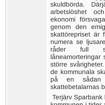
skuldbörda. Där
arbetslöshet oc
ekonomi försvaga
genom den emigr
skattörepriset ä
numera se ljusar
råder full s
låneamorteringar 
större svårigheter
de kommunala ska
på en sådan 
skattebetalarnas b
Terjärv Sparbank 
kommunen i tider 