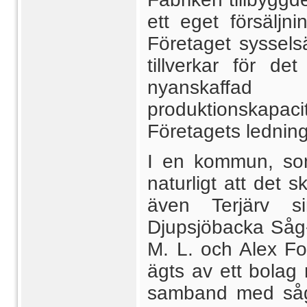
ett eget försäljn
Företaget sysselsä
tillverkar för de
nyanskaffad
produktionskapa
Företagets ledning 
I en kommun, som
naturligt att det s
även Terjärv s
Djupsjöbacka Såg-
M. L. och Alex Fo
ägts av ett bolag
samband med såge