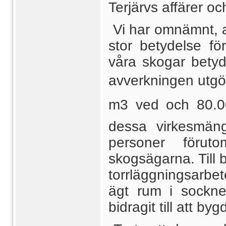
Terjärvs affärer oc
Vi har omnämnt, a
stor betydelse f
våra skogar betyd
avverkningen utgö
m3
ved och 80.00
dessa virkesmäng
personer förut
skogsägarna. Till 
torrläggningsarbe
ägt rum i sockne
bidragit till att by