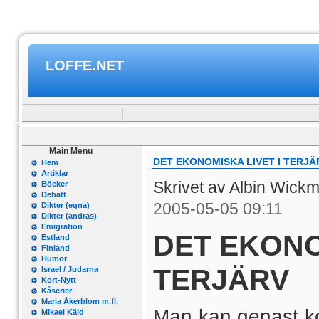
LOFFE.NET
Main Menu
DET EKONOMISKA LIVET I TERJÄ
Hem
Artiklar
Skrivet av Albin Wick
Böcker
Debatt
2005-05-05 09:11
Dikter (egna)
Dikter (andras)
Emigration
DET EKONO
Estland
Finland
Humor
TERJÄRV
Israel / Judarna
Kort-Nytt
Kåserier
Maria Åkerblom m.fl.
Man kan genast kon
Mikael Käld