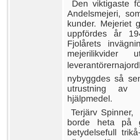
Den viktigaste f
Andelsmejeri, so
kunder. Mejeriet
uppfördes år 19
Fjolårets inväg
mejerilikvider
leverantörernaj
nybyggdes så sen
utrustning av
hjälpmedel.
Terjärv Spinner,
borde heta på g
betydelsefull trik