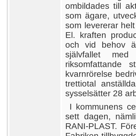
ombildades till a
som ägare, utveckl
som levererar helt 
El. kraften produ
och vid behov äv
självfallet med
riksomfattande 
kvarnrörelse bedri
trettiotal anstäl
sysselsätter 28 ar
I kommunens cen
sett dagen, nämli
RANI-PLAST. Föret
Fabriken tillbyggd