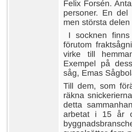
Felix Forsén. Anta
personer. En del 
men största delen
I socknen finns
förutom fraktsågn
virke till hemma
Exempel på dess
såg, Emas Sågbol
Till dem, som för
räkna snickerierna
detta sammanhan
arbetat i 15 år o
byggnadsbransch