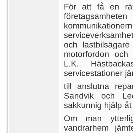
För att få en rä
företagsamh
kommunikatio
serviceverksamhe
och lastbilsägar
motorfordon och 
L.K. Hästbacka
servicestationer j
till anslutna rep
Sandvik och Le
sakkunnig hjälp åt
Om man ytterli
vandrarhem jämt