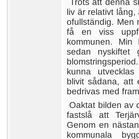
Trots att denna s
liv är relativt lån
ofullständig. Men
få en viss uppf
kommunen. Min be
sedan nyskiftet
blomstringsperio
kunna utvecklas 
blivit sådana, att
bedrivas med fra
Oaktat bilden av d
fastslå att Ter
Genom en nästan s
kommunala byg