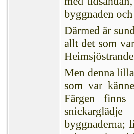
med tidsandan, 
byggnaden och i
Därmed är sunde
allt det som va
Heimsjöstranden
Men denna lilla
som var kännet
Färgen finns
snickarglädj
byggnaderna; li