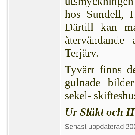
utsmyckningen
hos Sundell, 
Därtill kan m
återvändande a
Terjärv.
Tyvärr finns d
gulnade bilde
sekel- skifteshu
Ur Släkt och H
Senast uppdaterad 20