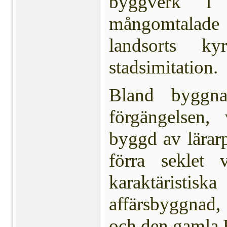
byggverk i 
mångomtalade 
landsorts k
stadsimitation.
Bland byggna
förgängelsen, 
byggd av lärar
förra seklet
karaktäristis
affärsbyggnad,
och den gamla 