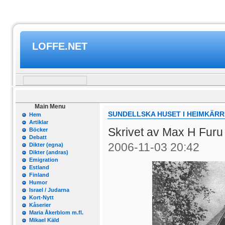
LOFFE.NET
Main Menu
SUNDELLSKA HUSET I HEIMKÄRR
Hem
Artiklar
Skrivet av Max H Fur
Böcker
Debatt
2006-11-03 20:42
Dikter (egna)
Dikter (andras)
Emigration
Estland
Finland
Humor
Israel / Judarna
Kort-Nytt
Kåserier
Maria Åkerblom m.fl.
Mikael Käld