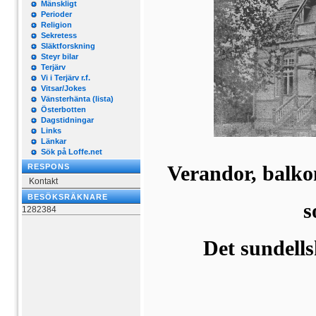
Mänskligt
Perioder
Religion
Sekretess
Släktforskning
Steyr bilar
Terjärv
Vi i Terjärv r.f.
Vitsar/Jokes
Vänsterhänta (lista)
Österbotten
Dagstidningar
Links
Länkar
Sök på Loffe.net
Verandor, balko
RESPONS
Kontakt
BESÖKSRÄKNARE
s
1282384
Det sundell