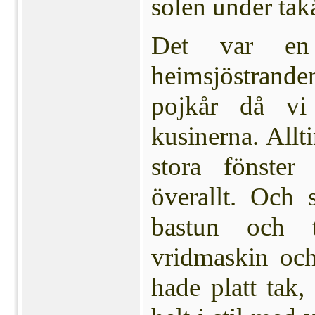
solen under tak
Det var en
heimsjöstranden
pojkår då vi
kusinerna. Allt
stora fönste
överallt. Och 
bastun och 
vridmaskin oc
hade platt tak,