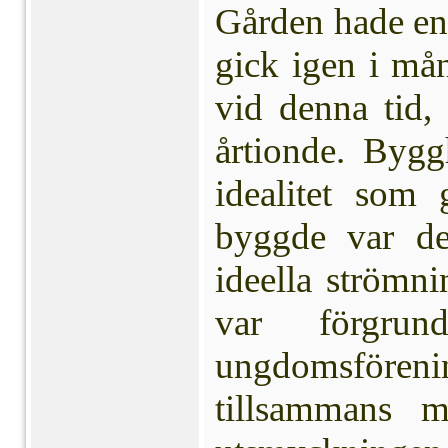
Gården hade en 
gick igen i må
vid denna tid, 
årtionde. Bygg
idea­litet so
byggde var de
ideella strömn
var förgrund
ungdomsförenin
tillsammans m