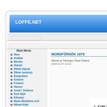
LOFFE.NET
Main Menu
MORDFÖRSÖK 1878
Hem
Artiklar
Skrivet av Tidningen Östra Finland
Böcker
2006-11-07 23:18
Debatt
Dikter (egna)
Dikter (andras)
Emigration
Estland
Finland
Humor
Israel / Judarna
Kort-Nytt
Kåserier
Maria Åkerblom m.fl.
Mikael Käld