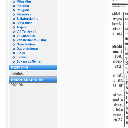
Mänskligt
Perioder
Religion
Sekretess
Släktforskning
Steyr bilar
Terjärv
Vi i Terjärv r.f.
Vitsar/Jokes
Vänsterhänta (lista)
Österbotten
Dagstidningar
Links
Länkar
Sök på Loffe.net
RESPONS
Kontakt
BESÖKSRÄKNARE
1282196