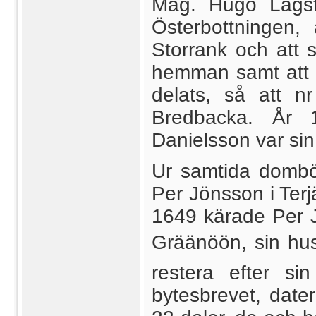
Mag. Hugo Lagst
Österbottningen, 
Storrank och att s
hemman samt att d
delats, så att n
Bredbacka. År 
Danielsson var sin 
Ur samtida dombö
Per Jönsson i Terjä
1649 kärade Per Jön
Gräänöön, sin hust
restera efter si
bytesbrevet, dater