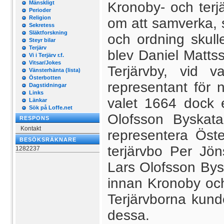
Mänskligt
Kronoby- och terj
Perioder
Religion
om att samverka, s
Sekretess
Släktforskning
och ordning skull
Steyr bilar
Terjärv
blev Daniel Mattss
Vi i Terjärv r.f.
Vitsar/Jokes
Terjärvby, vid 
Vänsterhänta (lista)
Österbotten
representant för n
Dagstidningar
Links
valet 1664 dock 
Länkar
Sök på Loffe.net
Olofsson Byskat
RESPONS
Kontakt
representera Öst
BESÖKSRÄKNARE
terjärvbo Per Jön
1282237
Lars Olofsson Byska
innan Kronoby oc
Terjärvborna kund
dessa.