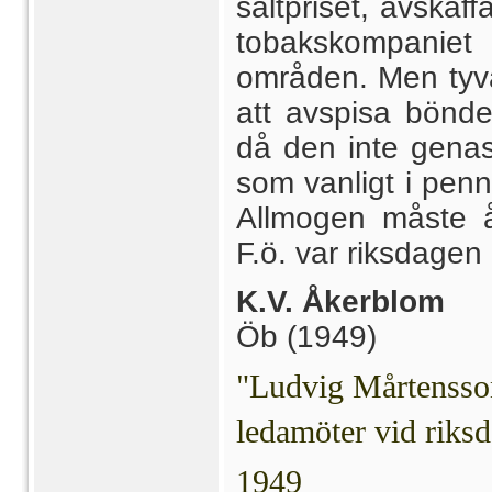
saltpriset, avskaf
tobakskompaniet
områden. Men tyvä
att avspisa bönde
då den inte genas
som vanligt i penni
Allmogen måste åt
F.ö. var riksdagen
K.V. Åkerblom
Öb (1949)
"Ludvig Mårtensso
ledamöter vid riks
1949