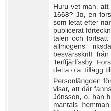
Huru vet man, att 
1668? Jo, en fors
som letat efter n
publicerat förteck
talen och fortsat
allmogens riksd
besvärsskrift fr
Terffjärffssby. F
detta o.a. tillägg t
Personlängden för
visar, att där fa
Jönsson, o. han ha
mantals hemman 