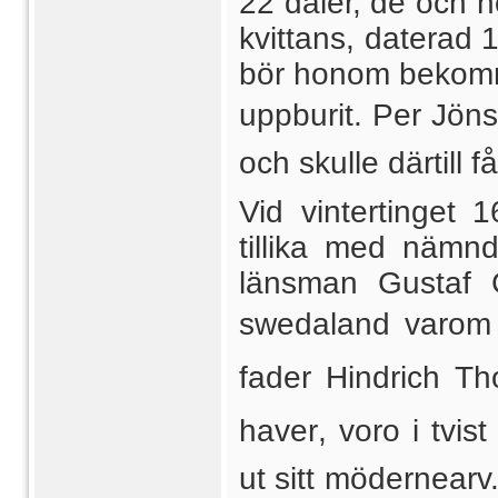
22 daler, de och 
kvittans, daterad 
bör honom bekomm
uppburit. Per Jön
och skulle därtill 
Vid vintertinget 
tillika med näm
länsman Gustaf G
swedaland varo
fader Hindrich Tho
haver, voro i tvis
ut sitt mödernearv.