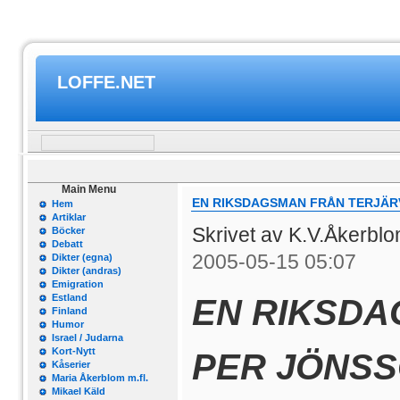
LOFFE.NET
Main Menu
EN RIKSDAGSMAN FRÅN TERJÄRV
Hem
Artiklar
Skrivet av K.V.Åkerbl
Böcker
Debatt
2005-05-15 05:07
Dikter (egna)
Dikter (andras)
Emigration
Estland
EN RIKSDA
Finland
Humor
Israel / Judarna
Kort-Nytt
PER JÖNSS
Kåserier
Maria Åkerblom m.fl.
Mikael Käld