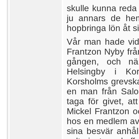
skulle kunna reda s
ju annars de he
hopbringa lön åt 
Vår man hade vid
Frantzon Nyby frå
gången, och nä
Helsingby i Ko
Korsholms grevsk
en man från Sal
taga för givet, a
Mickel Frantzon o
hos en medlem av r
sina besvär anhål