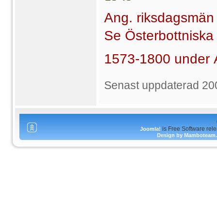
Ang. riksdagsmän 
Se Österbottnisk
1573-
1800
under A
Senast uppdaterad 20
is Free Software rel
Joomla!
Design by Mamboteam