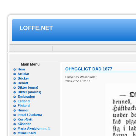
LOFFE.NET
Main Menu
OHYGGLIGT DÅD 1877
Hem
Artiklar
Skrivet av Wasabladet
Böcker
2007-07-11 12:04
Debatt
Dikter (egna)
Dikter (andras)
Emigration
Estland
Finland
Humor
Israel / Judarna
Kort-Nytt
Kåserier
Maria Åkerblom m.fl.
Mikael Käld