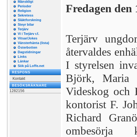
Mänskligt
Fredagen den 
Perioder
Religion
Sekretess
Släktforskning
Steyr bilar
Terjärv
Vi i Terjärv r.f.
Terjärv ungdo
Vitsar/Jokes
Vänsterhänta (lista)
Österbotten
återvaldes enhäl
Dagstidningar
Links
I styrelsen inv
Länkar
Sök på Loffe.net
RESPONS
Björk, Maria 
Kontakt
BESÖKSRÄKNARE
Videskog och E
1282156
kontorist F. J
Richard Granö
ombesörja k