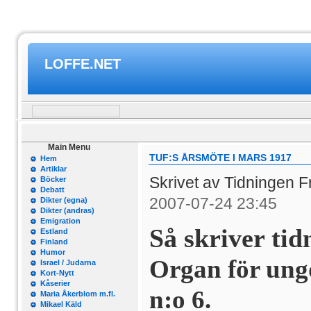
LOFFE.NET
Main Menu
TUF:S ÅRSMÖTE I MARS 1917
Hem
Artiklar
Skrivet av Tidningen 
Böcker
Debatt
2007-07-24 23:45
Dikter (egna)
Dikter (andras)
Emigration
Så skriver t
Estland
Finland
Humor
Organ för ungd
Israel / Judarna
Kort-Nytt
Kåserier
n:o 6.
Maria Åkerblom m.fl.
Mikael Käld