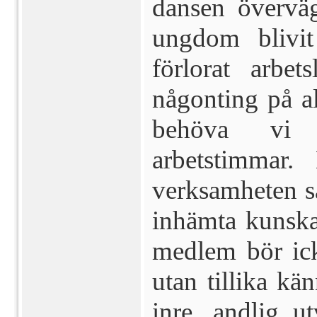
dansen övervä
ungdom blivit
förlorat arbe
någonting på a
behöva vi 
arbetstimmar.
verksamheten så
inhämta kunskap
medlem bör icke
utan tillika kä
inre, andlig u