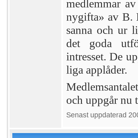
medlemmar av 
nygifta» av B. 
sanna och ur l
det goda utf
intresset. De u
liga applåder.
Medlemsantalet h
och uppgår nu ti
Senast uppdaterad 20