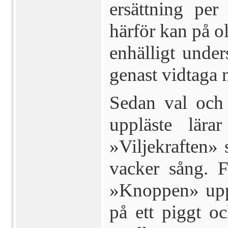
ersättning per
härför kan på ol
enhäl­ligt under
genast vidtaga 
Sedan val och 
uppläste lär
»Viljekraften»
vacker sång. F
»Knoppen» uppl
på ett piggt oc