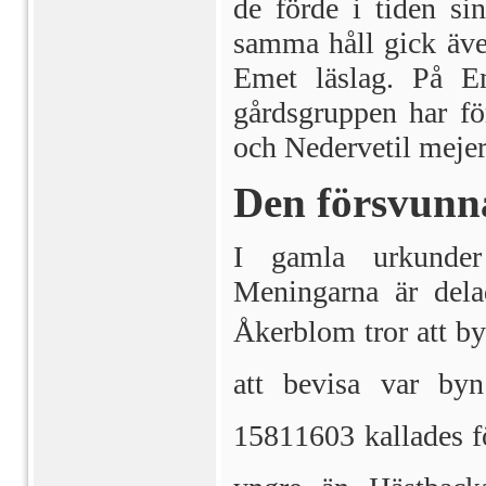
de förde i tiden si
samma håll gick äve
Emet läslag. På E
gårdsgruppen har för
och Nedervetil mejer
Den försvunn
I gamla urkunde
Meningarna är dela
Åkerblom tror att byn
att bevisa var byn
15811603 kallades 