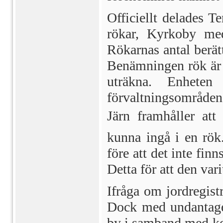
Officiellt delades T
rökar, Kyrkoby me
Rökarnas antal berät
Benämningen rök är e
uträkna. Enhete
förvaltningsområden
Järn framhåller att
kunna ingå i en rök
före att det inte fin
Detta för att den vari
Ifråga om jordregist
Dock med undantaget
by i samband med 