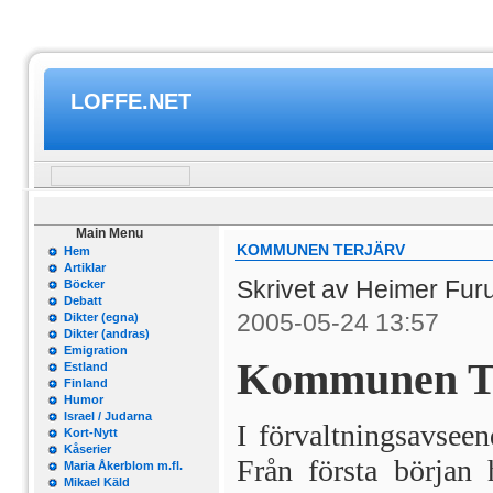
LOFFE.NET
Main Menu
KOMMUNEN TERJÄRV
Hem
Artiklar
Skrivet av Heimer Fur
Böcker
Debatt
2005-05-24 13:57
Dikter (egna)
Dikter (andras)
Emigration
Kommunen T
Estland
Finland
Humor
Israel / Judarna
I förvaltningsavseen
Kort-Nytt
Kåserier
Från första början 
Maria Åkerblom m.fl.
Mikael Käld