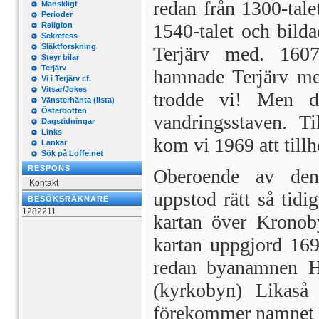
redan från 1300-tale
Mänskligt
Perioder
1540-talet och bild
Religion
Sekretess
Släktforskning
Terjärv med. 160
Steyr bilar
Terjärv
hamnade Terjärv med
Vi i Terjärv r.f.
Vitsar/Jokes
trodde vi! Men dr
Vänsterhänta (lista)
Österbotten
vandringsstaven. 
Dagstidningar
Links
kom vi 1969 att til
Länkar
Sök på Loffe.net
RESPONS
Oberoende av den 
Kontakt
uppstod rätt så tidi
BESÖKSRÄKNARE
1282211
kartan över Krono
kartan uppgjord 16
redan byanamnen H
(kyrkobyn) Likaså
förekommer namnet 