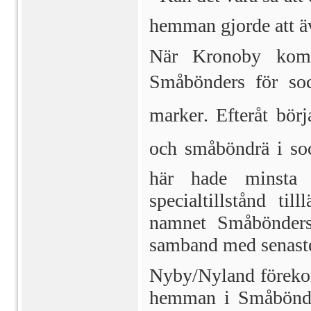
hemman gjorde att 
När Kronoby komm
Småbönders för soc
marker. Efteråt bö
och småböndrä i so
här hade minsta t
specialtillstånd ti
namnet Småbönders 
samband med senaste 
Nyby/Nyland förekom
hemman i Småbönder