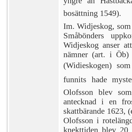
yngre än Hästback
bosättning 1549).
Im. Widjeskog, som 
Småbönders uppko
Widjeskog anser at
nämner (art. i Öb)
(Widieskogen) som 
funnits hade myste
Olofsson blev som
antecknad i en fr
skattbärande 1623, 
Olofsson i rotelängd
knekttiden blev 20 