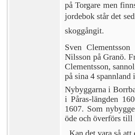
på Torgare men finn
jordebok står det se
skoggångit.
Sven Clementsson ä
Nilsson på Granö. F
Clementsson, sannoli
på sina 4 spannland i
Nybyggarna i Borrba
i Påras-längden 160
1607. Som nybygge 
öde och överförs til
 Kan det vara så at