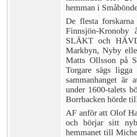
hemman i Småbönde
De flesta forskarn
Finnsjön-Kronoby å
SLÄKT och HÄVD n
Markbyn, Nyby elle
Matts Ollsson på S
Torgare sägs ligga
sammanhanget är at
under 1600-talets bö
Borrbacken hörde till
AF anför att Olof H
och börjar sitt n
hemmanet till Miche