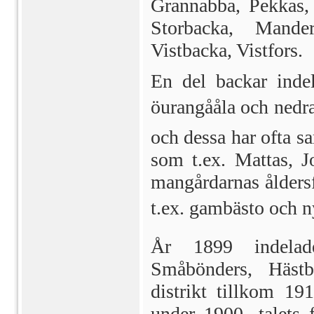
Grannabba, Pekkas, 
Storbacka, Mande
Vistbacka, Vistfors.
En del backar inde
öurangååla och ne
och dessa har ofta 
som t.ex. Mattas, 
mangårdarnas ålders
t.ex. gambästo och n
År 1899 indelade
Småbönders, Häst
distrikt tillkom 19
under 1900- talets f