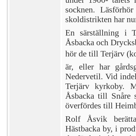
socknen. Läsförhör
skoldistrikten har n
En särställning i 
Åsbacka och Drycksb
hör de till Terjärv 
är, eller har gård
Nedervetil. Vid inde
Terjärv kyrkoby. 
Åsbacka till Snåre 
överfördes till Heimb
Rolf Åsvik berätta
Hästbacka by, i pro