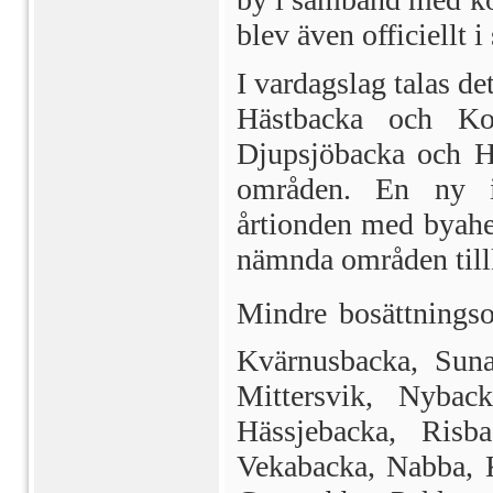
blev även officiellt 
I vardagslag talas d
Hästbacka och Ko
Djupsjöbacka och Hö
områden. En ny in
årtionden med byahe
nämnda områden til
Mindre bosättningso
Kvärnusbacka, Suna
Mittersvik, Nyback
Hässjebacka, Risba
Vekabacka, Nabba, K