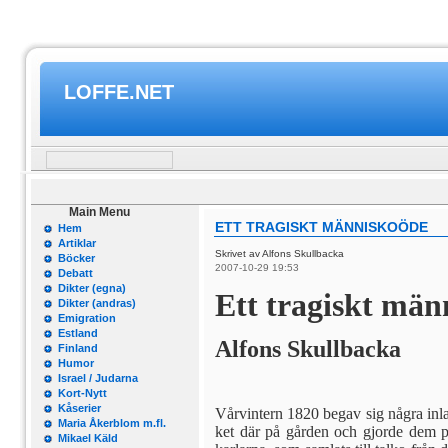
LOFFE.NET
Main Menu
ETT TRAGISKT MÄNNISKOÖDE
Hem
Artiklar
Skrivet av Alfons Skullbacka
Böcker
2007-10-29 19:53
Debatt
Dikter (egna)
Ett tragiskt män
Dikter (andras)
Emigration
Estland
Alfons Skullbacka
Finland
Humor
Israel / Judarna
Kort-Nytt
Kåserier
Vårvintern 1820 begav sig några inla
Maria Åkerblom m.fl.
ket där på gården och gjorde dem 
Mikael Käld