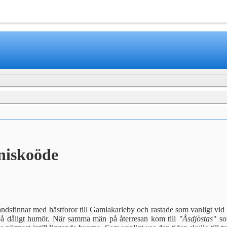
www.mamboteam.com
niskoöde
ndsfinnar med hästforor till Gamlakarleby och rastade som vanligt vid 
på dåligt humör. När samma män på återresan kom till
"Åsdjöstas"
so