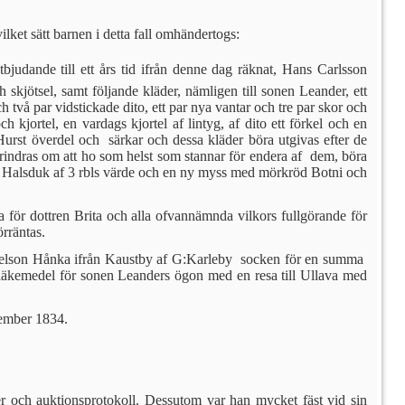
ket sätt barnen i detta fall omhänder­togs:
tbjudande till ett års tid ifrån denne dag räknat, Hans Carlsson
kjötsel, samt följande kläder, nämligen till sonen Leander, ett
h två par vidstickade dito, ett par nya vantar och tre par skor och
och kjortel, en vardags kjortel af lintyg, af dito ett förkel och en
å Hurst överdel och särkar och dessa kläder böra utgivas efter de
erindras om att ho som helst som stan­nar för endera af dem, böra
kes Halsduk af 3 rbls värde och en ny myss med mörkröd Botni och
 för dottren Brita och alla ofvannämnda vilkors fullgörande för
rräntas.
njelson Hånka ifrån Kaustby af G:Karleby socken för en summa
ka läkemedel för sonen Leanders ögon med en resa till Ullava med
vember 1834.
och auk­tionsprotokoll. Dessutom var han mycket fäst vid sin