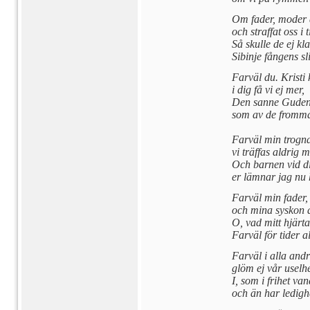
Om fader, moder 
och straffat oss i t
Så skulle de ej kl
Sibinje fångens sl
Farväl du. Kristi
i dig få vi ej mer,
Den sanne Guden
som av de fromma
Farväl min trogn
vi träffas aldrig m
Och barnen vid di
er lämnar jag nu 
Farväl min fader,
och mina syskon a
O, vad mitt hjärta
Farväl för tider a
Farväl i alla andr
glöm ej vår uselhe
I, som i frihet va
och än har ledigh