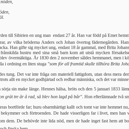
 nöden,
döden,
väl.
en till Sibirien en ung man  endast 27 år. Han var född på Emet hemm
strar, av vilka bröderna Anders och Johan övertog fä­dernegården. Ha
a. Han gifte sig mycket ung, endast 18 år gammal, med Bri­ta Johansdo
 frånskilda hustru med sina små barn kom att utstå mycken försakel
blev övermäktiga. År 1830 den 2 november såldes hemmanet, men i köpe
lla i ordning en liten stuga
"som för all framtid skulle tillhöra Brita Jo
es tung. Det var inte fråga om materiell fattigdom, utan dess mera den
 trots allt en mycket godhjär­tad och redbar människa, och det var min
a sörja sin make länge. Hennes hälsa, bröts och den 5 januari 1833 läm
 grät tre år å rad, så blev hon lagd på bår"
. Hon efterlämnade två sm
ras bortförde far; huru obarmhärtigt kallt och tomt var inte hemmet nu,
å bekymmer och förtroen­den. De hade visserligen far i livet, men han v
 dem. De behövde inte lida nöd, men de hade inget fast hem att bo i.
ka och finska hem.