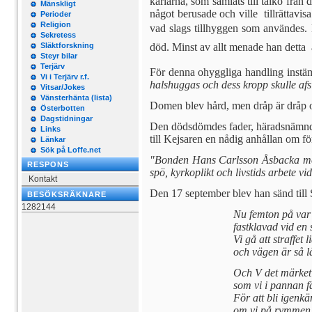
karlarna, som samlats till talko från 
Mänskligt
något berusade och ville tillrättavi
Perioder
Religion
vad slags tillhyggen som användes. 
Sekretess
Släktforskning
död. Minst av allt menade han detta  a
Steyr bilar
Terjärv
För denna ohyggliga handling instäm
Vi i Terjärv r.f.
halshug­gas och dess kropp skulle af
Vitsar/Jokes
Vänsterhänta (lista)
Domen blev hård, men dråp är dråp oc
Österbotten
Dagstidningar
Den dödsdömdes fader, häradsnämndem
Links
till Kejsaren en nådig anhållan om fö
Länkar
Sök på Loffe.net
"Bonden Hans Carlsson Åsbacka medel
RESPONS
spö, kyrkoplikt och livstids arbete vid
Kontakt
Den 17 september blev han sänd till Si
BESÖKSRÄKNARE
1282144
Nu femton på var
fastklavad vid en 
Vi gå att straffet l
och vägen är så 
Och V det märket
som vi i pannan få
För att bli igenkä
om vi på rymmen 