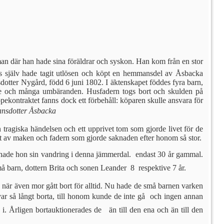
an där han hade sina föräldrar och syskon. Han kom från en stor
ns själv hade tagit utlösen och köpt en hem­mansdel av Åsbacka
tter Nygård, född 6 juni 1802. I äktenskapet föd­des fyra barn,
se och många umbäranden. Hus­fadern togs bort och skulden på
kontraktet fanns dock ett förbehåll: köparen skulle ansvara för
hansdotter Åsbacka
 tragiska händelsen och ett upprivet tom som gjorde livet för de
net av maken och fadern som gjorde saknaden efter honom så stor.
nade hon sin vandring i denna jämmerdal.  endast 30 år gam­mal.
å barn, dottern Brita och sonen Leander  8 respektive 7 år.
 när även mor gått bort för alltid. Nu ha­de de små barnen varken
ar så långt borta, till honom kunde de in­te gå  och ingen annan
 Årligen bortauktionerades de  än till den ena och än till den