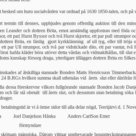
t besked om huru so­cialvården var ordnad på 1630 1850-talen, och på vil
rt termin till dennes, uppbjudes genom offentlig auktion till den mins
 Leander och dottren Brita, emot anständig uppfostran med föda och s
r, ett par| Hurst Byxsor och två Hurst skjortor, ett par pull strumpor oc
dottren Brita, en fär­dig gjort kyrkklänning af ull tyg, eller till tröja 
 ett par Ull strumpor, och två par vidstickade dito, ett par vantar, tv
rut hafda kläder böra utöver detta vårdas och vid­makthållas, till slut 
oms kunskap försorg draga, ytterligare tillägges dottren Brita en Sil
minskades af åtskilliga stanna­de Bonden Matts Henricsson Timmerbacka
 24 B.RGs hvilken summa skall utbetalas vid årets slut eller därifrån fö
lla dessa föreskrevne vilkors fullgörande stannade Bonden Jacob Da
m och får stå obetalt till årets slut, och dessutom utan betalning sö
drager.
alningstid är vi å ömse sidor till alla delar nögd, Teerijärvi d. 1 No
acka Joel Danjelson Hånka Anders CarlSon Emet
ndare
kötsam människa. Därom vittnar uppbevarade bo­uppteckningspapper 