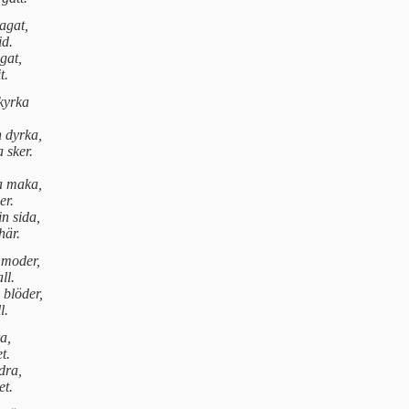
agat,
id.
agat,
it.
 kyrka
 dyrka,
 sker.
a maka,
er.
n sida,
här.
 moder,
ll.
 blöder,
ll.
a,
t.
ndra,
et.