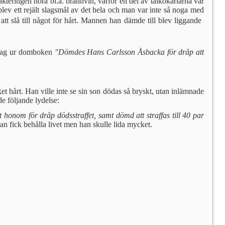
trakteringen höra bl.a. brännvin, varför en del av talkokarlarna var
lev ett rejält slagsmål av det hela och man var inte så noga med
slå till något för hårt. Mannen han dämde till blev liggande 
drag ur dom­boken
"Dömdes Hans Carlsson Åsbacka för dråp att
årt. Han ville inte se sin son dödas så bryskt, utan inlämnade
e följande lydelse:
onom för dråp dödsstraffet, samt dömd att straffas till 40 par
n fick behålla livet men han skulle lida mycket.