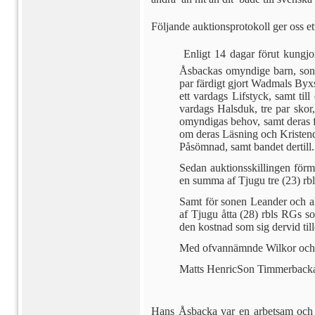
Följande auktionsprotokoll ger oss et
 Enligt 14 dagar förut kungjo
Åsbackas omyndige barn, sonen
par färdigt gjort Wadmals Byxso
ett vardags Lifstyck, samt till 
vardags Halsduk, tre par skor,
omyndigas behov, samt deras fö
om deras Läsning och Kristen­d
Påsömnad, samt bandet dertill.
Sedan auktionsskillingen för­
en summa af Tjugu tre (23) rbl
Samt för sonen Leander och a
af Tjugu åtta (28) rbls RGs so
den kostnad som sig dervid till
Med ofvannämnde Wilkor och bet
Matts HenricSon Timmerb
förmy
Hans Åsbacka var en arbetsam och s