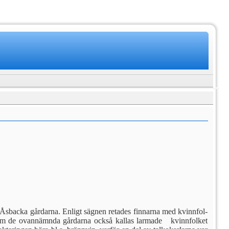
Åsbac­ka gårdarna. Enligt sägnen re­tades finnarna med kvinnfol­
m de ovan­nämnda gårdarna också kallas larmade kvinnfolket