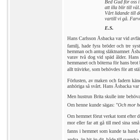
Bed Gud för oss i
att illa blir till väl.
Vårt lidande till 
vartill vi gå. Far
E.S.
Hans Carlsson Åsbacka var vid avfärd
familj, hade fyra bröder och tre sy
hemman och antog släktnamnet Åsbac­k
varav två dog vid späd ålder. Hans
hemmanet och böterna för hans brot 
allt trävirke, som behövdes för att stä
Förlusten, av maken och fa­dern känd
anhöri­ga så svårt. Hans Åsbacka var
Men hustrun Brita skulle in­te behöv
Om henne kunde sägas:
"Och mor hon
Om hemmet förut verkat tomt efter de
mor eller far att gå till med sina sm
fanns i hemmet som kunde ta hand om
andra  än hit än dit  både till sven­s