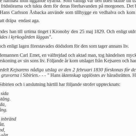
de närmast intill liggande byarna. Som vanligt var den tiden skul­le till 
sa fridstörarna och tukta dem för deras förehavanden på morgonen. Det b
Hans Carlsson Åsbacka använde som tillhygge en vedhalva och kom att 
tt dräpa  endast aga.
des han till urtima tinget i Kronoby den 25 maj 1829. Och enligt ut
sides i kyrkogården läggas"
.
h enligt lagen före­stavades dödsdom för den som tager annans liv.
annen Carl Emet, en välfrejdad och aktad man, tog händelsen mycket h
rskoning av sin sons liv. Följande år kom utslaget från Kejsaren och had
t Kejsarens nådiga utslag av den 2 februari 1830 förskonas för det h
 gruvorna i Sibirien.- - - "
Hans äktenskap upplöstes av häradsrätten. Ha
birien och i anslutning härtill har följande strofer upptecknats:
 sida
stång.
ida,
lång.
 inbränd
tt.
nd,
gått.