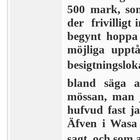
500 mark, som
der frivilligt 
begynt hoppa p
möjliga upptå
besigtningslo
bland säga a
mössan, man j
hufvud fast j
Äfven i Wasa
sagt, och som 