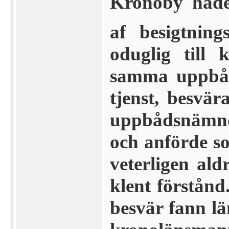
Kronoby hade
af besigtning
oduglig till 
samma uppbåd 
tjenst, besvär
upp­bådsnämnde
och anförde s
veterligen aldr
klent förstånd
besvär fann l