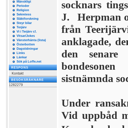
socknars ting
Mänskligt
Perioder
Religion
J. Herpman o
Sekretess
Släktforskning
Steyr bilar
från Teerijärv
Terjärv
Vi i Terjärv r.f.
Vitsar/Jokes
anklagade, de
Vänsterhänta (lista)
Österbotten
Dagstidningar
den senare 
Links
Länkar
Sök på Loffe.net
bondesone
RESPONS
Kontakt
sistnämnda so
BESÖKSRÄKNARE
1282279
Under ransak
Vid uppbåd me