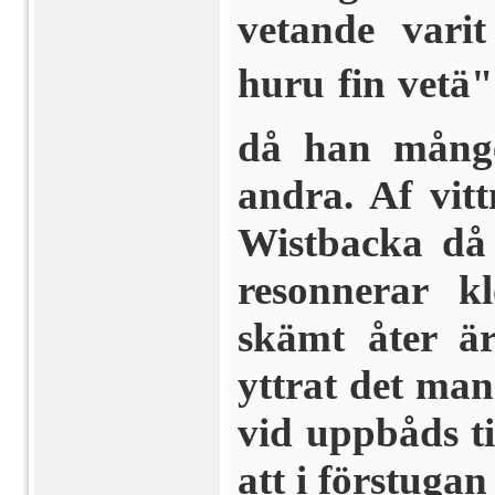
vetande varit
huru fin vetä
då han månge
andra. Af vit
Wistbacka då 
resonnerar k
skämt åter är
yttrat det man
vid uppbåds til
att i förstuga