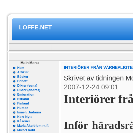
LOFFE.NET
Main Menu
INTERIÖRER FRÅN VÄRNEPLIGT
Hem
Artiklar
Skrivet av tidningen 
Böcker
Debatt
2007-12-24 09:01
Dikter (egna)
Dikter (andras)
Interiörer fr
Emigration
Estland
Finland
Humor
Israel / Judarna
Kort-Nytt
Inför härads­r
Kåserier
Maria Åkerblom m.fl.
Mikael Käld