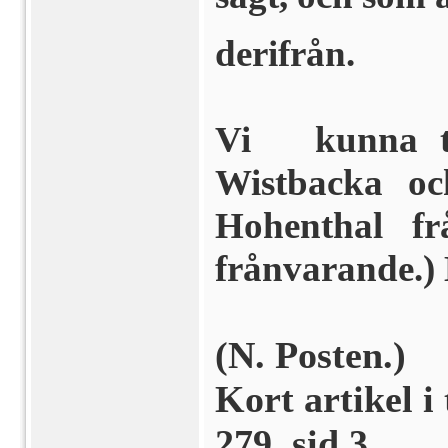
derifrån.
Vi kunna til
Wistbacka o
Hohenthal frå
frånvarande.) 
(N. Posten.)
Kort artikel 
279, sid 3