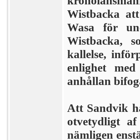
kronolänsma
Wistbacka att 
Wasa för und
Wistbacka, s
kallelse, inf
enlighet med
anhållan bifog
Att Sandvik haf
otvetydligt a
nämligen en­s