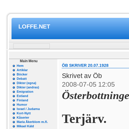
LOFFE.NET
Main Menu
ÖB SKRIVER 20.07.1928
Hem
Artiklar
Skrivet av Öb
Böcker
Debatt
2008-07-05 12:05
Dikter (egna)
Dikter (andras)
Österbottninge
Emigration
Estland
Finland
Humor
Israel / Judarna
Terjärv.
Kort-Nytt
Kåserier
Maria Åkerblom m.fl.
Mikael Käld