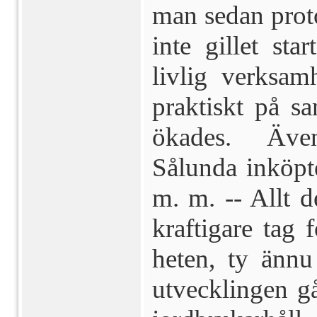
man sedan proto
inte gillet st
livlig verksam
prak­tiskt på 
ökades. Även
Sålunda in­köpt
m. m. -- Allt d
kraftigare tag 
heten, ty ännu 
utvecklingen g