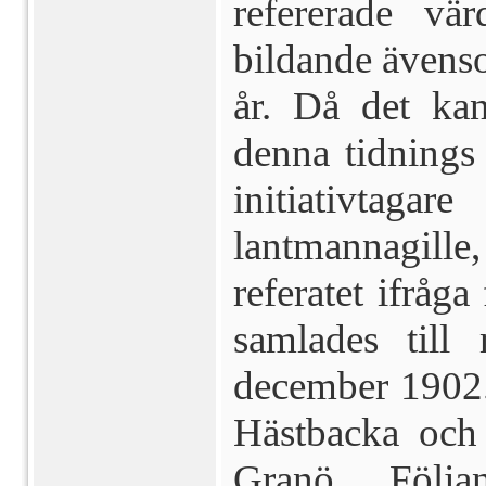
refererade vä
bildande även­s
år. Då det kan
denna tidnings 
initiativtaga
lantmannagille, 
referatet ifrå­g
samlades til
december 1902. 
Hästbacka och 
Granö. Följa