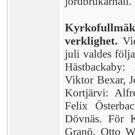
jordbrukarhåll.
Kyrkofullm
verklighet.
Vi
juli valdes följ
Hästbackaby: 
Viktor Bexar, J
Kortjärvi: Al
Felix Österba
Dövnäs. För K
Granö, Otto Wi