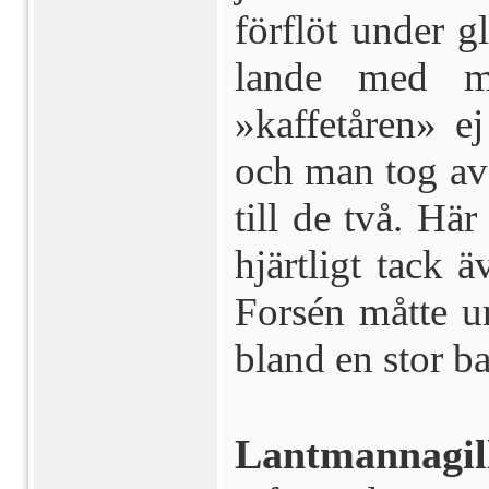
förflöt under g
lande med mu
»kaffetåren» ej
och man tog av
till de två. Här
hjärtligt tack 
Forsén måtte u
bland en stor 
Lantmannagill