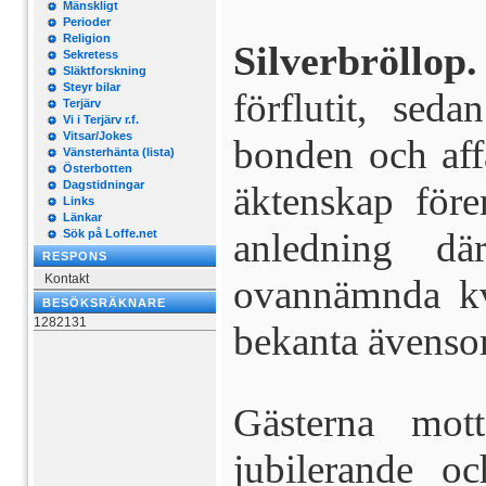
Mänskligt
Perioder
Religion
Silverbröllop.
Sekretess
Släktforskning
Steyr bilar
förflutit, seda
Terjärv
Vi i Terjärv r.f.
Vitsar/Jokes
bonden och af
Vänsterhänta (lista)
Österbotten
Dagstidningar
äktenskap för
Links
Länkar
anledning dä
Sök på Loffe.net
RESPONS
Kontakt
ovannämnda kvä
BESÖKSRÄKNARE
1282131
bekanta ävenso
Gästerna mo
jubilerande o