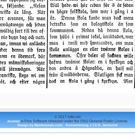
© 2017 loffe.net
is Free Software released under the GNU General Public License.
Joomla!
Design by Mamboteam.com!
Konvertierung J 1.5 O. Jentschel
-