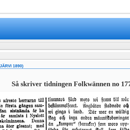
www.mamboteam.com
ÄRVI 1890)
Så skriver tidningen Folkwännen no 177