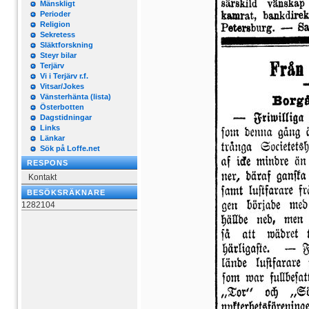
Mänskligt
Perioder
Religion
Sekretess
Släktforskning
Steyr bilar
Terjärv
Vi i Terjärv r.f.
Vitsar/Jokes
Vänsterhänta (lista)
Österbotten
Dagstidningar
Links
Länkar
Sök på Loffe.net
RESPONS
Kontakt
BESÖKSRÄKNARE
1282104