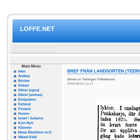
LOFFE.NET
Main Menu
BREF FRÅN LANDSORTEN (TEERIJ
Hem
Artiklar
Skrivet av Tidningen Folkwännen
Böcker
2008-08-02 12:27
Debatt
Dikter (egna)
Dikter (andras)
Emigration
Estland
Finland
Humor
Israel / Judarna
Kort-Nytt
Kåserier
Maria Åkerblom m.fl.
Mikael Käld