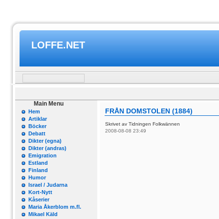
LOFFE.NET
Main Menu
FRÅN DOMSTOLEN (1884)
Hem
Artiklar
Skrivet av Tidningen Folkwännen
Böcker
2008-08-08 23:49
Debatt
Dikter (egna)
Dikter (andras)
Emigration
Estland
Finland
Humor
Israel / Judarna
Kort-Nytt
Kåserier
Maria Åkerblom m.fl.
Mikael Käld