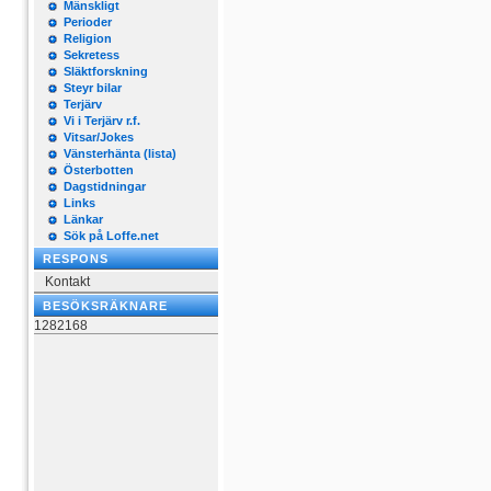
Mänskligt
Perioder
Religion
Sekretess
Släktforskning
Steyr bilar
Terjärv
Vi i Terjärv r.f.
Vitsar/Jokes
Vänsterhänta (lista)
Österbotten
Dagstidningar
Links
Länkar
Sök på Loffe.net
RESPONS
Kontakt
BESÖKSRÄKNARE
1282168