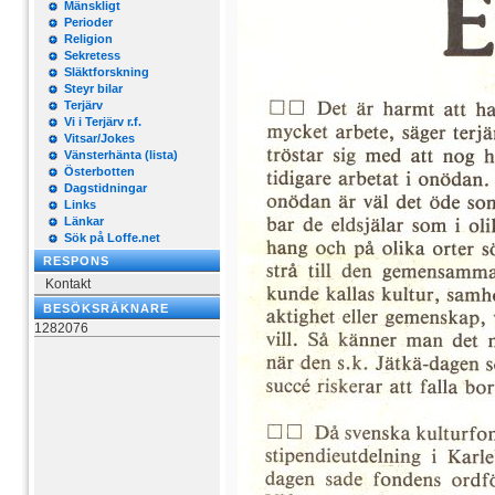
Mänskligt
Perioder
Religion
Sekretess
Släktforskning
Steyr bilar
Terjärv
Vi i Terjärv r.f.
Vitsar/Jokes
Vänsterhänta (lista)
Österbotten
Dagstidningar
Links
Länkar
Sök på Loffe.net
RESPONS
Kontakt
BESÖKSRÄKNARE
1282076