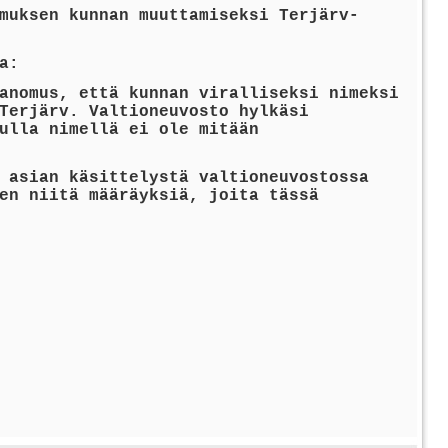
muksen kunnan muuttamiseksi Terjärv-
a:
anomus, että kunnan viralliseksi nimeksi
Terjärv. Valtioneuvosto hylkäsi
ulla nimellä ei ole mitään
 asian käsittelystä valtioneuvostossa
en niitä määräyksiä, joita tässä