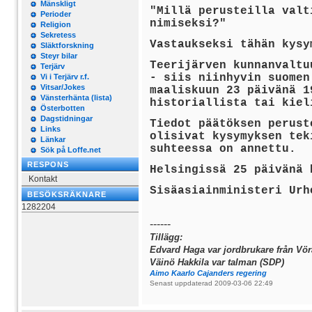
Mänskligt
"Millä perusteilla valt
Perioder
nimiseksi?"
Religion
Sekretess
Vastaukseksi tähän kysy
Släktforskning
Steyr bilar
Teerijärven kunnanvaltu
Terjärv
- siis niinhyvin suomen
Vi i Terjärv r.f.
Vitsar/Jokes
maaliskuun 23 päivänä 1
Vänsterhänta (lista)
historiallista tai kiel
Österbotten
Dagstidningar
Tiedot päätöksen perust
Links
olisivat kysymyksen tek
Länkar
suhteessa on annettu.
Sök på Loffe.net
RESPONS
Helsingissä 25 päivänä 
Kontakt
Sisäasiainministeri Urh
BESÖKSRÄKNARE
1282204
------
Tillägg:
Edvard Haga var jordbrukare från Vör
Väinö Hakkila var talman (SDP)
Aimo Kaarlo Cajanders regering
Senast uppdaterad 2009-03-06 22:49