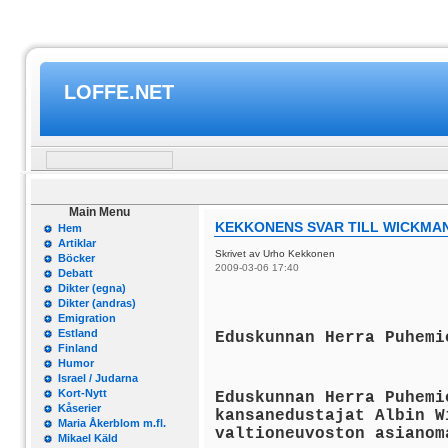
LOFFE.NET
Main Menu
KEKKONENS SVAR TILL WICKMA
Hem
Artiklar
Skrivet av Urho Kekkonen
Böcker
2009-03-06 17:40
Debatt
Dikter (egna)
Dikter (andras)
Emigration
Estland
Eduskunnan Herra Puhemi
Finland
Humor
Israel / Judarna
Kort-Nytt
Eduskunnan Herra Puhemi
Kåserier
kansanedustajat Albin W
Maria Åkerblom m.fl.
valtioneuvoston asianom
Mikael Käld