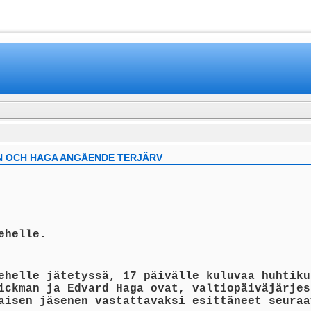
www.mamboteam.com
N OCH HAGA ANGÅENDE TERJÄRV
ehelle.
ehelle jätetyssä, 17 päivälle kuluvaa huhtiku
ickman ja Edvard Haga ovat, valtiopäiväjärjes
aisen jäsenen vastattavaksi esittäneet seuraa