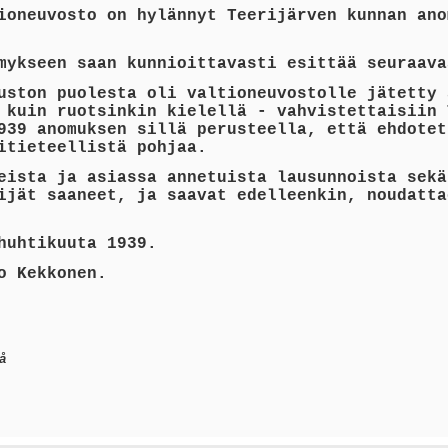
ioneuvosto on hylännyt Teerijärven kunnan ano
mykseen saan kunnioittavasti esittää seuraava
uston puolesta oli valtioneuvostolle jätetty 
 kuin ruotsinkin kielellä - vahvistettaisiin 
939 anomuksen sillä perusteella, että ehdotet
itieteellistä pohjaa.
eista ja asiassa annetuista lausunnoista sekä
ijät saaneet, ja saavat edelleenkin, noudatta
huhtikuuta 1939.
o Kekkonen.
å