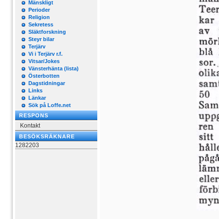
Mänskligt
Perioder
Religion
Sekretess
Släktforskning
Steyr bilar
Terjärv
Vi i Terjärv r.f.
Vitsar/Jokes
Vänsterhänta (lista)
Österbotten
Dagstidningar
Links
Länkar
Sök på Loffe.net
RESPONS
Kontakt
BESÖKSRÄKNARE
1282203