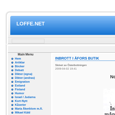
LOFFE.NET
Main Menu
INBROTT I ÅFORS BUTIK
Hem
Artiklar
Skrivet av Österbottningen
Böcker
2009-04-02 19:41
Debatt
Dikter (egna)
No
Dikter (andras)
Emigration
Estland
Finland
Humor
Israel / Judarna
Kort-Nytt
Kåserier
Maria Åkerblom m.fl.
Mikael Käld