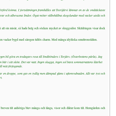
örförd kvinna. I fortsättningen framhålles att Teerijärvi lämnar en av de småtäckaste
åkrar och albevuxna lindor. Ögat möter välbehållna skogslundar med vacker utsikt och
 i all sin misär, så hade helg och söcken mycket av skuggsidor. Skildringen visar dock
 en vacker bygd med säregen tidlös charm. Med många idylliska smultronställen.
gen bil göra en tredagars resa till Småbönders i Terjärv. (Österbottens pärla). Jag
 bär i sitt sköte. Det var natt. Ingen skugga, ingen sol bara sommarnattens klarhet
ll mitt förfogande.
 en droppe, som gav en tydlig men dämpad glans i aftonrodnaden. Allt var tyst och
t.
, breven till anhöriga blev många och långa, visor och dikter kom till. Hemgården och