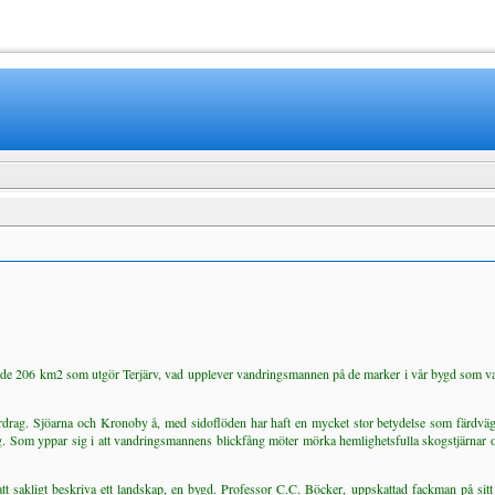
www.mamboteam.com
å de 206 km2 som utgör Terjärv, vad upplever vandringsmannen på de marker i vår bygd som var
rdrag. Sjöarna och Kronoby å, med sidoflöden har haft en mycket stor betydelse som färdvägar
ag. Som yppar sig i att vandringsmannens blickfång möter mörka hemlighetsfulla skogstjärnar 
att sakligt beskriva ett landskap, en bygd. Professor C.C. Böcker, uppskattad fackman på sit