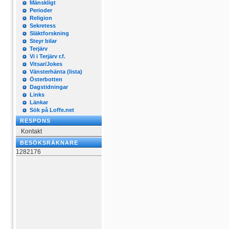
Mänskligt
Perioder
Religion
Sekretess
Släktforskning
Steyr bilar
Terjärv
Vi i Terjärv r.f.
Vitsar/Jokes
Vänsterhänta (lista)
Österbotten
Dagstidningar
Links
Länkar
Sök på Loffe.net
RESPONS
Kontakt
BESÖKSRÄKNARE
1282176