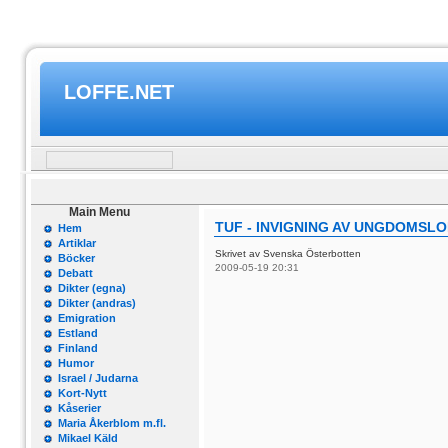
LOFFE.NET
Main Menu
TUF - INVIGNING AV UNGDOMSL
Hem
Artiklar
Skrivet av Svenska Österbotten
Böcker
2009-05-19 20:31
Debatt
Dikter (egna)
Dikter (andras)
Emigration
Estland
Finland
Humor
Israel / Judarna
Kort-Nytt
Kåserier
Maria Åkerblom m.fl.
Mikael Käld