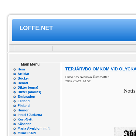
LOFFE.NET
Main Menu
TERJÄRVBO OMKOM VID OLYCK
Hem
Artiklar
Skrivet av Svenska Österbotten
Böcker
2009-05-21 14:52
Debatt
Dikter (egna)
Notis
Dikter (andras)
Emigration
Estland
Finland
Humor
Israel / Judarna
Kort-Nytt
Kåserier
Maria Åkerblom m.fl.
Mikael Käld