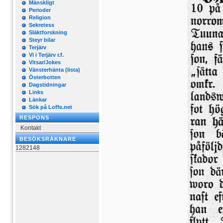
Mänskligt
Perioder
Religion
Sekretess
Släktforskning
Steyr bilar
Terjärv
Vi i Terjärv r.f.
Vitsar/Jokes
Vänsterhänta (lista)
Österbotten
Dagstidningar
Links
Länkar
Sök på Loffe.net
RESPONS
Kontakt
BESÖKSRÄKNARE
1282148