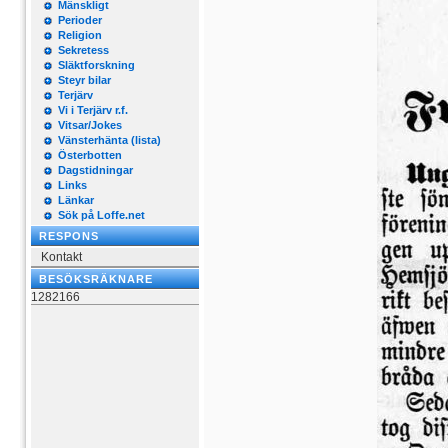
Mänskligt
Perioder
Religion
Sekretess
Släktforskning
Steyr bilar
Terjärv
Vi i Terjärv r.f.
Vitsar/Jokes
Vänsterhänta (lista)
Österbotten
Dagstidningar
Links
Länkar
Sök på Loffe.net
RESPONS
Kontakt
BESÖKSRÄKNARE
1282166