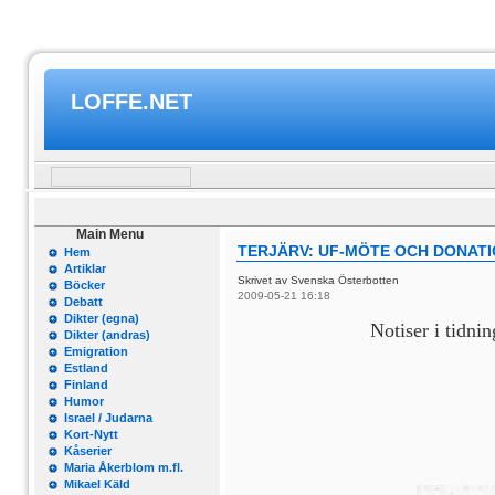
LOFFE.NET
Main Menu
TERJÄRV: UF-MÖTE OCH DONAT
Hem
Artiklar
Skrivet av Svenska Österbotten
Böcker
2009-05-21 16:18
Debatt
Dikter (egna)
Notiser i tidni
Dikter (andras)
Emigration
Estland
Finland
Humor
Israel / Judarna
Kort-Nytt
Kåserier
Maria Åkerblom m.fl.
Mikael Käld