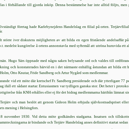
as i förhållande till gjorda inköp. Denna bestämmelse har inte alltid följts, men
älvständigt företag hade Karlebynejdens Handelslag en filial på orten. Terjärvfili
r.
t större iver diskutera möjligheten av att bilda en egen fristående andelsaffär p
t. medelst kungörelse å ortens annonstavla med syftemål att utröna huruvida ett al
 män. Hugo Särs öppnade med några saken belysande ord och valdes till ordförande
kning och konstaterades härvid en i det närmaste enhällig åstundan att bilda et
Holm, Otto Knutar, Fride Sandberg och Artur Nygård som medlemmar.
rvarande vid ett möte där kretschef Fr. Sandberg presiderade och där ytterligare 77
ifall ett sådant startar. Entusiasmen var tydligen ganska stor. Det heter i protokoll
tgörelse från KNH erhålles eller ej för det bidrag medlemmarna härifrån lämnat si
erjärv och man beslöt att genom Gideon Holm erbjuda självkostnadspriset eller 
ets mening i Helsingfors.
8 november 1930. Vid detta möte godkändes stadgarna. Insatsen och tillskottspli
tt namnteckningarna är bindande och Terjärv Handelslag anses definitivt startat sed