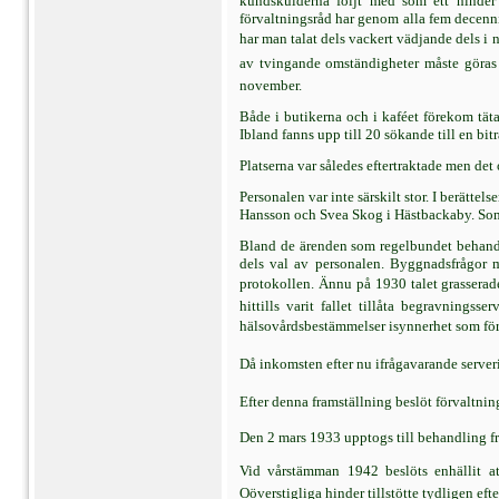
kundskulderna följt med som ett hinder
förvaltningsråd har genom alla fem decenni
har man talat dels vackert vädjande dels i 
av tvingande omständigheter måste göras 
november.
Både i butikerna och i kaféet förekom täta
Ibland fanns upp till 20 sökande till en bitr
Platserna var således eftertraktade men det
Personalen var inte särskilt stor. I berätt
Hansson och Svea Skog i Hästbackaby. Som 
Bland de ärenden som regelbundet behandla
dels val av personalen. Byggnadsfrågor m
protokollen. Ännu på 1930 talet grasserade
hittills varit fallet tillåta begravnings
hälsovårdsbestämmelser isynnerhet som föres
Då inkomsten efter nu ifrågavarande servering
Efter denna framställning beslöt förvaltnin
Den 2 mars 1933 upptogs till behandling fr
Vid vårstämman 1942 beslöts enhällit a
Oöverstigliga hinder tillstötte tydligen ef