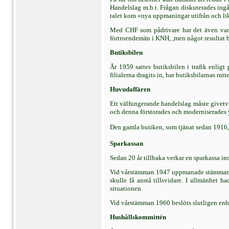
Handelslag m.b.t. Frågan diskuterades ing
talet kom «nya uppmaningar utifrån och lik
Med CHF som pådrivare har det även varit
förtroendemän i KNH, ,men något resultat b
Butiksbilen
År 1959 sattes butiksbilen i trafik enlig
filialerna dragits in, har butiksbilarnas rutt
Huvudaffären
Ett välfungerande handelslag måste givetv
och denna förstorades och moderniserades yt
Den gamla butiken, som tjänat sedan 1916, 
Sparkassan
Sedan 20 år tillbaka verkar en sparkassa i
Vid vårstämman 1947 uppmanade stämman för
skulle få anstå tillsvidare. I allmänhet h
situationen.
Vid vårstämman 1960 beslöts slutligen enhä
Hushållskommittén