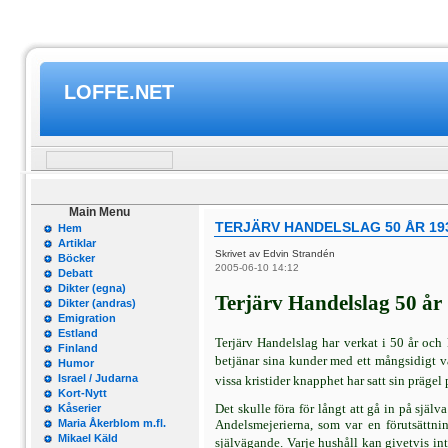
LOFFE.NET
Main Menu
TERJÄRV HANDELSLAG 50 ÅR 19
Hem
Artiklar
Skrivet av Edvin Strandén
Böcker
2005-06-10 14:12
Debatt
Dikter (egna)
Terjärv Handelslag
50 år
Dikter (andras)
Emigration
Estland
Terjärv Handelslag har verkat i 50 år och 
Finland
betjänar sina kunder med ett mångsidigt varu
Humor
Israel / Judarna
vissa kristider knapphet har satt sin präge
Kort-Nytt
Det skulle föra för långt att gå in på själ
Kåserier
Maria Åkerblom m.fl.
Andelsmejerierna, som var en förutsättni
Mikael Käld
självägande. Varje hushåll kan givetvis in