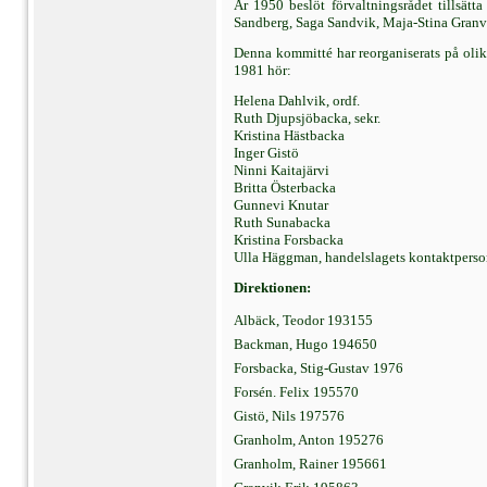
År 1950 beslöt förvaltningsrådet tillsä
Sandberg, Saga Sandvik, Maja-Stina Granvi
Denna kommitté har reorganiserats på oli
1981 hör:
Helena Dahlvik, ordf.
Ruth Djupsjöbacka, sekr.
Kristina Hästbacka
Inger Gistö
Ninni Kaitajärvi
Britta Österbacka
Gunnevi Knutar
Ruth Sunabacka
Kristina Forsbacka
Ulla Häggman, handelslagets kontaktpers
Direktionen:
Albäck, Teodor 193155
Backman, Hugo 194650
Forsbacka, Stig-Gustav 1976
Forsén. Felix 195570
Gistö, Nils 197576
Granholm, Anton 195276
Granholm, Rainer 195661