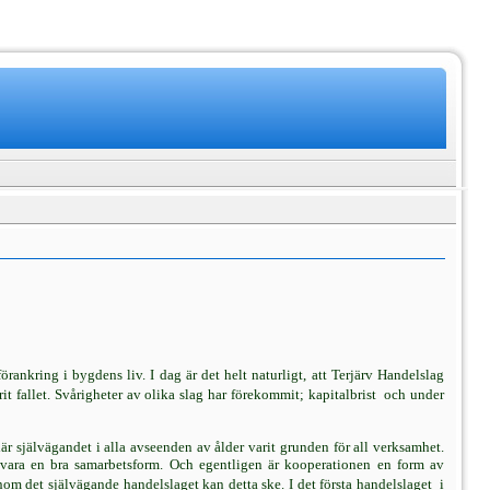
rankring i bygdens liv. I dag är det helt naturligt, att Terjärv Handelslag
it fallet. Svårigheter av olika slag har förekommit; kapitalbrist  och under
 där självägandet i alla avseenden av ålder varit grunden för all verksamhet.
g vara en bra samarbetsform. Och egentligen är kooperationen en form av
m det självägande handelslaget kan detta ske. I det första handelslaget  i