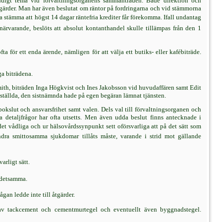
ndigt tema vid förvaltningsorganens sammanträden. Både direktion och
tgärder. Man har även beslutat om räntor på fordringarna och vid stämmorna
 stämma att högst 14 dagar räntefria krediter får förekomma. Ifall undantag
rvarande, beslöts att absolut kontanthandel skulle tillämpas från den 1
 för ett enda ärende, nämligen för att välja ett butiks- eller kafébiträde.
ga biträdena.
 Smith, biträden Inga Högkvist och Ines Jakobsson vid huvudaffären samt Edit
ställda, den sistnämnda hade på egen begäran lämnat tjänsten.
slut och ansvarsfrihet samt valen. Dels val till förvaltningsorganen och
detaljfrågor har ofta utsetts. Men även udda beslut finns antecknade i
det vådliga och ur hälsovårdssynpunkt sett oförsvarliga att på det sätt som
h andra smittosamma sjukdomar tillåts måste, varande i strid mot gällande
rligt sätt.
 detsamma.
an ledde inte till åtgärder.
g av tackcement och cementmurtegel och eventuellt även byggnadstegel.