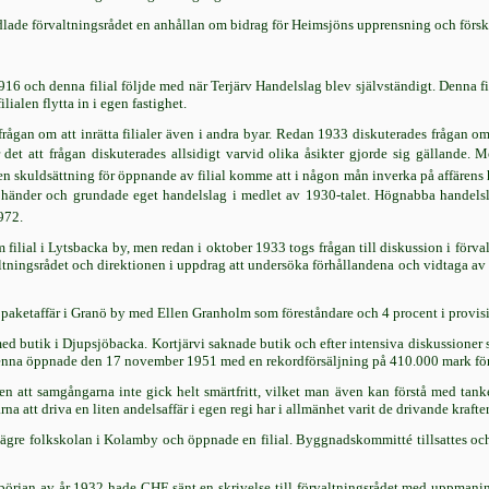
lade förvaltningsrådet en anhållan om bidrag för Heimsjöns upprensning och förs
16 och denna filial följde med när Terjärv Handelslag blev självständigt. Denna fil
ialen flytta in i egen fastighet.
frågan om att inrätta filialer även i andra byar. Redan 1933 diskuterades frågan om
er det att frågan diskuterades allsidigt varvid olika åsikter gjorde sig gälland
en skuldsättning för öppnande av filial komme att i någon mån inverka på affärens 
a händer och grundade eget handelslag i medlet av 1930-talet. Högnabba handelsl
972.
 filial i Lytsbacka by, men redan i oktober 1933 togs frågan till diskussion i förval
ningsrådet och direktionen i uppdrag att undersöka förhållandena och vidtaga av be
 paketaffär i Granö by med Ellen Granholm som föreståndare och 4 procent i provisi
ed butik i Djupsjöbacka. Kortjärvi saknade butik och efter intensiva diskussioner 
enna öppnade den 17 november 1951 med en rekordförsäljning på 410.000 mark förs
n att samgångarna inte gick helt smärtfritt, vilket man även kan förstå med tan
na att driva en liten andelsaffär i egen regi har i allmänhet varit de drivande kr
gre folkskolan i Kolamby och öppnade en filial. Byggnadskommitté tillsattes och 
 början av år 1932 hade CHF sänt en skrivelse till förvaltningsrådet med uppmanin