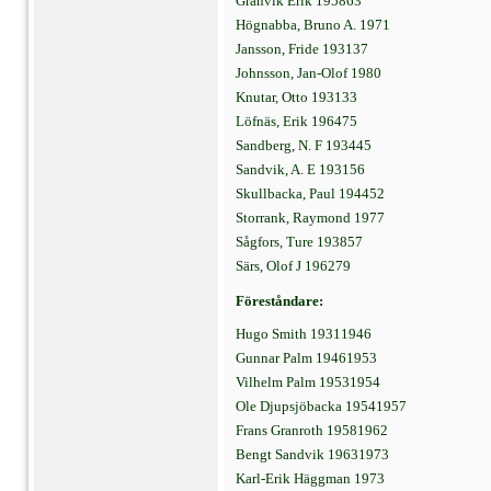
Granvik Erik 195863
Högnabba, Bruno A. 1971
Jansson, Fride 193137
Johnsson, Jan-Olof 1980
Knutar, Otto 193133
Löfnäs, Erik 196475
Sandberg, N. F 193445
Sandvik, A. E 193156
Skullbacka, Paul 194452
Storrank, Raymond 1977
Sågfors, Ture 193857
Särs, Olof J 196279
Föreståndare:
Hugo Smith 19311946
Gunnar Palm 19461953
Vilhelm Palm 19531954
Ole Djupsjöbacka 19541957
Frans Granroth 19581962
Bengt Sandvik 19631973
Karl-Erik Häggman 1973