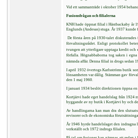
Vid ett sammanträde i oktober 1954 behand
Fusionsfrågan och filialerna
KNH hade öppnat filial i Hästbackaby år 19
Englunds (Andesas) stuga. År 1937 kunde fil
De första åren på 1930-talet diskuterades 
förvaltningsrådet. Enligt protokollet bet
tvungen att ytterligare upptaga kredit och 
förfalla. Högnabbaborna tog saken i egn
nämnda affär. Denna filial in drogs sedan 1
I april 1932 övertogs Karlsströms butik som
lönsamheten var dålig. Stämman gav förvalt
den 1 maj 1960.
I januari 1934 beslöt direktionen öppna en
Kortjärvi hade eget handelslag från 1924 m
byggande av ny butik i Kortjärvi by och d
Av handlingarna kan man dra den slutsatse
revisorer och de ekonomiska förutsättningar
År 1946 hyrde handelslaget den indragna lä
verkställt och 1972 indrogs filialen.
På tal om fusioner kan nämnas att redan i