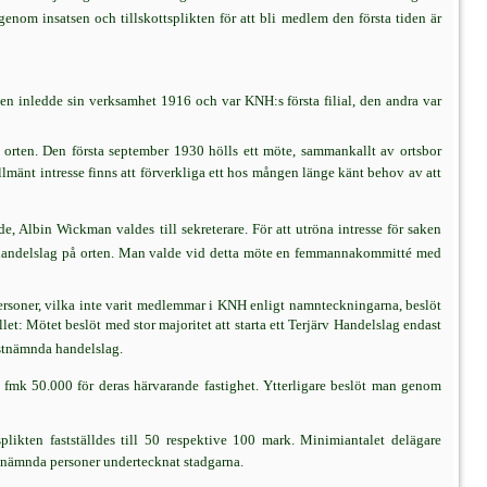
 genom insatsen och tillskottsplikten för att bli medlem den första tiden är
alen inledde sin verksamhet 1916 och var KNH:s första filial, den andra var
å orten. Den första september 1930 hölls ett möte, sammankallt av ortsbor
lmänt intresse finns att förverkliga ett hos mången länge känt behov av att
, Albin Wickman valdes till sekreterare. För att utröna intresse för saken
t handelslag på orten. Man valde vid detta möte en femmannakommitté med
 personer, vilka inte varit medlemmar i KNH enligt namnteckningarna, beslöt
et: Mötet beslöt med stor majoritet att starta ett Terjärv Handelslag endast
stnämnda handelslag.
fmk 50.000 för deras härvarande fastighet. Ytterligare beslöt man genom
kten fastställdes till 50 respektive 100 mark. Minimiantalet delägare
an nämnda personer undertecknat stadgarna.