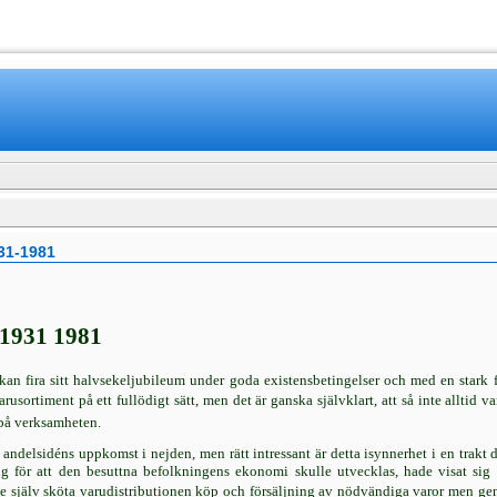
www.mamboteam.com
31-1981
 1931 1981
kan fira sitt halvsekeljubileum under goda existensbetingelser och med en stark fö
sortiment på ett fullödigt sätt, men det är ganska självklart, att så inte alltid var
l på verksamheten.
va andelsidéns uppkomst i nejden, men rätt intressant är detta isynnerhet i en trakt
ng för att den besuttna befolkningens ekonomi skulle utvecklas, hade visat si
te själv sköta varudistributionen köp och försäljning av nödvändiga varor men geno