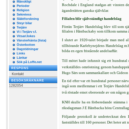
Mänskligt
Rochdale i England stadgas att vinsten del
Perioder
Religion
äganderätten ganska självklar.
Sekretess
Filialen blir självständigt handelslag
Släktforskning
Steyr bilar
Förrän Terjärv Handelslag blev till som sj
Terjärv
filialen i Hästbackaby som tillkom samma å
Vi i Terjärv r.f.
Vitsar/Jokes
I slutet av 1920-talet började man med all
Vänsterhänta (lista)
Österbotten
tillhörande Karlebynejdens Handelslag m.b.
Dagstidningar
bilda en egen fristående andelsaffär.
Links
Länkar
Till mötet hade infunnit sig ett hundratal
Sök på Loffe.net
verkställdes omröstning genom handupprä
RESPONS
Hugo Särs som sammankallare och Gideon 
Kontakt
BESÖKSRÄKNARE
En tid efter var ett hundratal personer nä
1282054
ingå som medlemmar i ett Terjärv Handelslag 
två röstade emot oberoende av om någon got
KNH skulle ha en förberedande stämma i T
riksdagsman J E Hästbacka höra Centrallag
Följande protokoll är undertecknat den 1
fastställdes till 160 personer. Det heter a