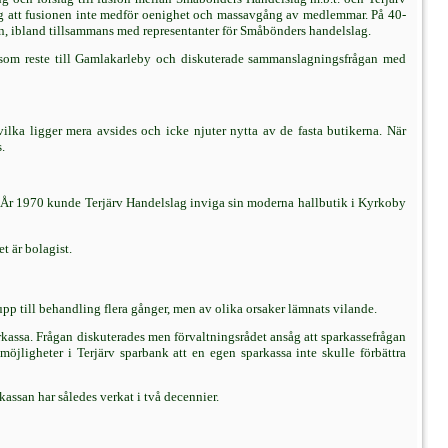
ing att fusionen inte medför oenighet och massavgång av medlemmar. På 40-
en, ibland tillsammans med representanter för Småbönders handelslag.
 som reste till Gamlakarleby och diskuterade sammanslagningsfrågan med
ilka ligger mera avsides och icke njuter nytta av de fasta butikerna. När
.
. År 1970 kunde Terjärv Handelslag inviga sin moderna hallbutik i Kyrkoby
t är bolagist.
pp till behandling flera gånger, men av olika orsaker lämnats vilande.
assa. Frågan diskuterades men förvaltningsrådet ansåg att sparkassefrågan
möjligheter i Terjärv sparbank att en egen sparkassa inte skulle förbättra
assan har således verkat i två decennier.