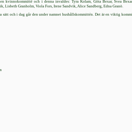
tta en kvinnokommitté och i denna invaldes: Tyra Kolam, Göta Bexar, Svea Bex
k, Lisbeth Granholm, Viola Fors, Irene Sandvik, Alice Sandberg, Edna Granö.
ka sätt och i dag går den under namnet hushållskommittén. Det är en viktig komm
on