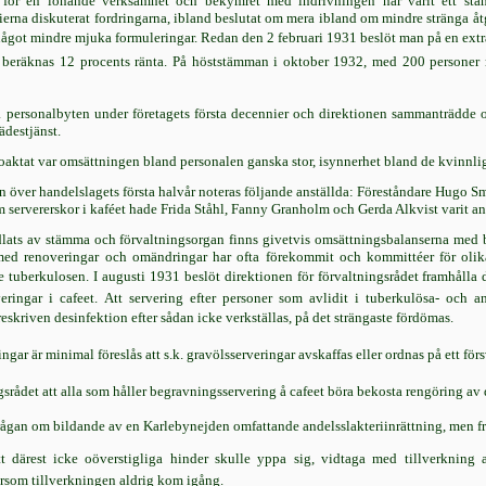
 för en lönande verksamhet och bekymret med indrivningen har varit ett stä
erna diskuterat fordringarna, ibland beslutat om mera ibland om mindre stränga å
något mindre mjuka formuleringar. Redan den 2 februari 1931 beslöt man på en extra
beräknas 12 procents ränta. På höststämman i oktober 1932, med 200 personer nä
 personalbyten under företagets första decennier och direktionen sammanträdde ofta
ädestjänst.
 oaktat var omsättningen bland personalen ganska stor, isynnerhet bland de kvinnli
elsen över handelslagets första halvår noteras följande anställda: Föreståndare Hugo
servererskor i kaféet hade Frida Ståhl, Fanny Granholm och Gerda Alkvist varit an
ts av stämma och förvaltningsorgan finns givetvis omsättningsbalanserna med bok
ed renoveringar och omändringar har ofta förekommit och kommittéer för olika 
 tuberkulosen. I augusti 1931 beslöt direktionen för förvaltningsrådet framhålla 
serveringar i cafeet. Att servering efter personer som avlidit i tuberkulösa- oc
kriven desinfektion efter sådan icke verkställas, på det strängaste fördömas.
ar är minimal föreslås att s.k. gravölsserveringar avskaffas eller ordnas på ett försva
gsrådet att alla som håller begravningsservering å cafeet böra bekosta rengöring av
ågan om bildande av en Karlebynejden omfattande andelsslakteriinrättning, men fråg
tt därest icke oöverstigliga hinder skulle yppa sig, vidtaga med tillverknin
tersom tillverkningen aldrig kom igång.