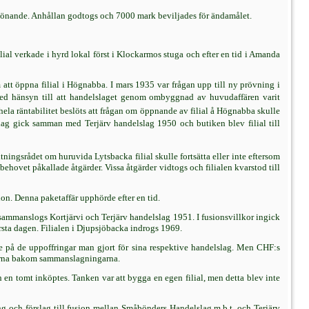
könande. Anhållan godtogs och 7000 mark beviljades för ändamålet.
ial verkade i hyrd lokal först i Klockarmos stuga och efter en tid i Amanda
 att öppna filial i Högnabba. I mars 1935 var frågan upp till ny prövning i
e. Med hänsyn till att handelslaget genom ombyggnad av huvudaffären varit
hela räntabilitet beslöts att frågan om öppnande av filial å Högnabba skulle
ag gick samman med Terjärv handelslag 1950 och butiken blev filial till
tningsrådet om huruvida Lytsbacka filial skulle fortsätta eller inte eftersom
hovet påkallade åtgärder. Vissa åtgärder vidtogs och filialen kvarstod till
on. Denna paketaffär upphörde efter en tid.
sammanslogs Kortjärvi och Terjärv handelslag 1951. I fusionsvillkor ingick
ta dagen. Filialen i Djupsjöbacka indrogs 1969.
ke på de uppoffringar man gjort för sina respektive handelslag. Men CHF:s
afterna bakom sammanslagningarna.
en tomt inköptes. Tanken var att bygga en egen filial, men detta blev inte
g och förslag till fusion mellan Småbönders Handelslag m.b.t. och Terjärv