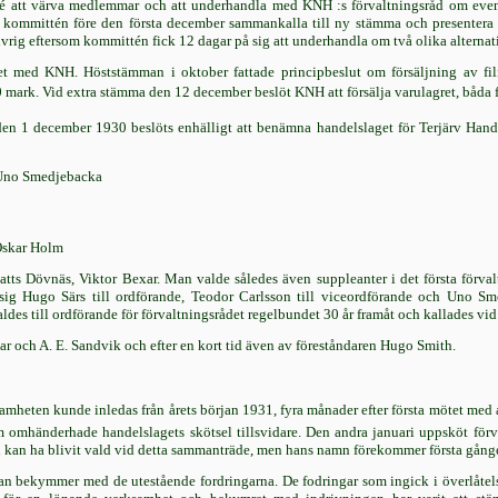
 att värva medlemmar och att underhandla med KNH :s förvaltningsråd om eventu
le kommittén före den första december sammankalla till ny stämma och presentera 
vrig eftersom kommittén fick 12 dagar på sig att underhandla om två olika alternat
t med KNH. Höststämman i oktober fattade principbeslut om försäljning av filial
ark. Vid extra stämma den 12 december beslöt KNH att försälja varulagret, båda fi
en 1 december 1930 beslöts enhälligt att benämna handelslaget för Terjärv Handel
 Uno Smedjebacka
Oskar Holm
tts Dövnäs, Viktor Bexar. Man valde således även suppleanter i det första förvalt
sig Hugo Särs till ordförande, Teodor Carlsson till viceordförande och Uno Sm
des till ordförande för förvaltningsrådet regelbundet 30 år framåt och kallades vi
ar och A. E. Sandvik och efter en kort tid även av föreståndaren Hugo Smith.
mheten kunde inledas från årets början 1931, fyra månader efter första mötet med a
omhänderhade handelslagets skötsel tillsvidare. Den andra januari uppsköt förval
 kan ha blivit vald vid detta sammanträde, men hans namn förekommer första gången
an bekymmer med de utestående fordringarna. De fodringar som ingick i överlåte