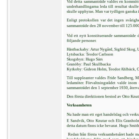
Vid detta sammanträde valdes en kommitté
underhandlingarna leda till resultat skul
skulle upphyras. Man var tydligen ganska i
Enligt protokollen var det ingen svårighe
sammanträde den 28 november till 125.000 m
Vid ett nytt konstituerande sammanträde d
följande personer.
Hästbackaby: Artur Nygård, Sigfrid Skog,
Lytsbacka: Teodor Carlsson
Skogsbyn: Hugo Särs
Granöby: Paul Skullbacka
Kyrkoby: Gideon Holm, Teodor Ahlbäck, 
Till suppleanter valdes Fride Sandberg, Ma
ledamöter. Förvaltningsrådet valde inom 
sammanträdet den 1 september 1930, återval
Den första direktionen bestod av Otto Knut
Verksamheten
Nu hade man ett eget handelslag och verksa
E Sandvik, Otto Knutar och Elis Granholm 
detta datum finns icke bevarat. Hugo Smith
Redan från första verksamhetsåret hade m