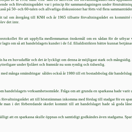
ående och förvaltningsrådet var i princip för sammanslagningen under förutsättn
aså på 50- och 60-talen och allvarliga diskussioner har förts vid flera sammanträd
 tal om återgång till KNH och år 1965 tillsatte förvaltningsrådet en kommitté
lev det inte.
t protokollet för att uppfylla medlemmarnas önskemål om en sådan för de utbyar v
er lagts om så att handelslagets kunder i de f.d. filialdistrikten bättre kunnat betjänas
is ha en huvudaffär och det är lyckligt om denna är möjligast stark och mångsidig
terligare under fjolåret och framstår nu som rymlig och tidsenlig.
med många omändringar  såldes också år 1980 till ett bostadsbolag där handelslage
nom handelslagets verksamhetsområde. Fråga om att grunda en sparkassa hade varit u
valtningsrådet att till höststämman inkomma med förslag till stadgar för en spark
ade man i det förberedande skedet kommit till att handelslaget hade så goda låne
lligt att en sparkassa skulle öppnas och samtidigt godkändes även stadgarna. Spark