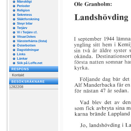
Mänskligt
Perioder
Religion
Sekretess
Släktforskning
Steyr bilar
Terjärv
Vi i Terjärv r.f.
Vitsar/Jokes
Vänsterhänta (lista)
Österbotten
Dagstidningar
Links
Länkar
Sök på Loffe.net
RESPONS
Kontakt
BESÖKSRÄKNARE
1282208