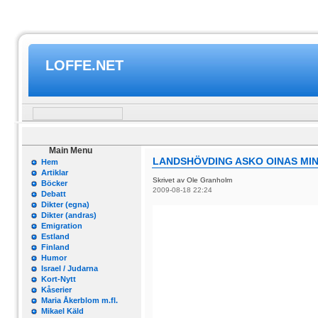
LOFFE.NET
Main Menu
LANDSHÖVDING ASKO OINAS MI
Hem
Artiklar
Skrivet av Ole Granholm
Böcker
2009-08-18 22:24
Debatt
Dikter (egna)
Dikter (andras)
Emigration
Estland
Finland
Humor
Israel / Judarna
Kort-Nytt
Kåserier
Maria Åkerblom m.fl.
Mikael Käld