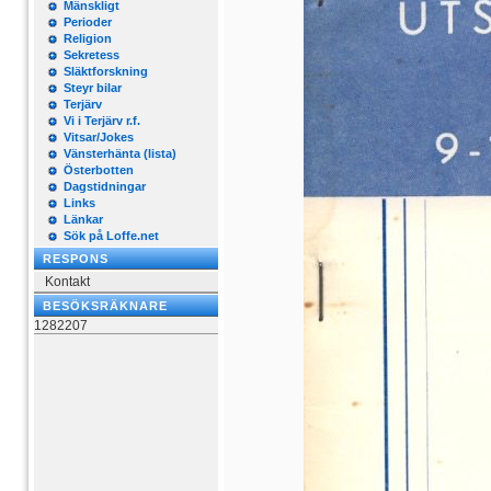
Mänskligt
Perioder
Religion
Sekretess
Släktforskning
Steyr bilar
Terjärv
Vi i Terjärv r.f.
Vitsar/Jokes
Vänsterhänta (lista)
Österbotten
Dagstidningar
Links
Länkar
Sök på Loffe.net
RESPONS
Kontakt
BESÖKSRÄKNARE
1282207