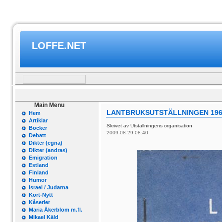
LOFFE.NET
Main Menu
LANTBRUKSUTSTÄLLNINGEN 1960
Hem
Artiklar
Skrivet av Utställningens organisation
Böcker
2009-08-29 08:40
Debatt
Dikter (egna)
Dikter (andras)
Emigration
Estland
Finland
Humor
Israel / Judarna
Kort-Nytt
Kåserier
Maria Åkerblom m.fl.
Mikael Käld