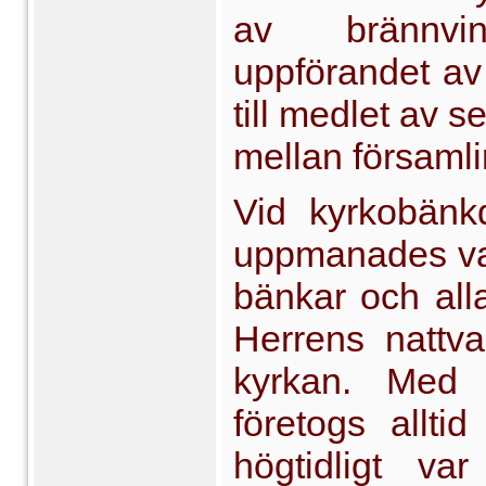
av brännvi
uppförandet av
till medlet av s
mellan för­sam
Vid kyrkobänk
uppmanades var 
bänkar och alla 
Herrens nattva
kyrkan. Med 
företogs allti
högtidligt v