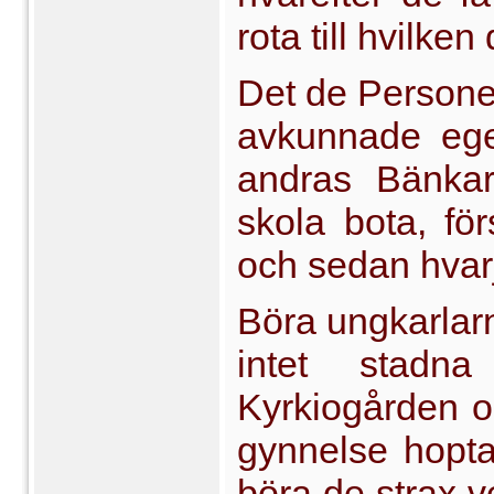
rota till hvilken
Det de Persone
avkunnade egen
andras Bänkar
skola bota, fö
och sedan hvarj
Böra ungkarlarn
intet stadn
Kyrkiogården o
gynnelse hoptal
böra de strax 