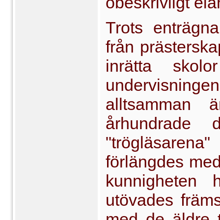
obeskrivligt elä
Trots enträgn
från prästerska
inrätta skol
undervisninge
alltsamman ä
århundrade d
"trögläsarena
förlängdes med 
kunnigheten
utövades främs
med de äldre 