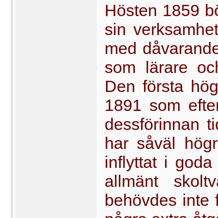
Hösten 1859 bö
sin verksamhet 
med dåvarande
som lärare oc
Den första hög
1891 som efter
dessförinnan t
har såväl högr
inflyttat i god
allmänt skol
behövdes inte 