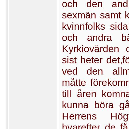
och den and
sexmän samt ky
kvinnfolks sid
och andra b
Kyrkiovärden 
sist heter det,
ved den allm
måtte förekom
till åren komna
kunna böra gå 
Herrens Högv
hvarefter de f