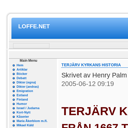
LOFFE.NET
Main Menu
TERJÄRV KYRKANS HISTORIA
Hem
Artiklar
Skrivet av Henry Pal
Böcker
Debatt
2005-06-12 09:19
Dikter (egna)
Dikter (andras)
Emigration
Estland
Finland
Humor
TERJÄRV K
Israel / Judarna
Kort-Nytt
Kåserier
Maria Åkerblom m.fl.
FRÅN 1667 T
Mikael Käld