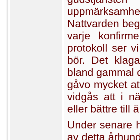
uppmärksam
Nattvarden beg
varje konfir
protokoll ser vi
bör. Det klagas
bland gammal o
gåvo myck­et a
vidgås att i 
eller bättre till
Under senare hä
av detta århund