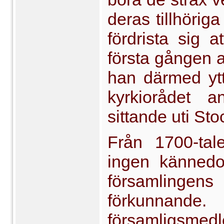
deras tillhörig
fördrista sig 
första gången a
han därmed ytt
kyrkiorådet
sittande uti Sto
Från 1700-tale
ingen kännedo
församlingen
förkunnand
församligsmedl