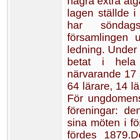
några extra åtg
lagen ställde 
har söndags
församlingen u
ledning. Under
betat i hela
närvarande 17
64 lärare, 14 l
För ungdomens 
föreningar: de
sina möten i f
fördes 1879.D