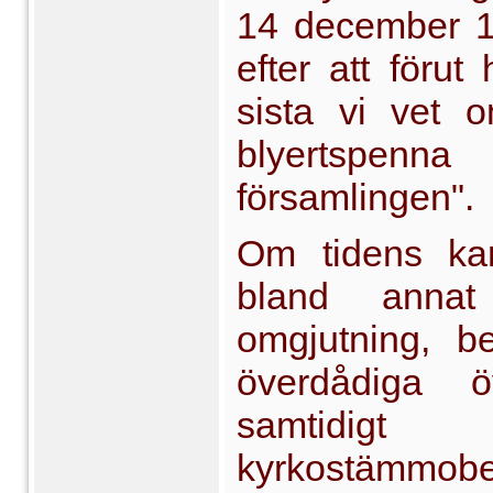
14 december 18
efter att förut
sista vi vet
blyertspenn
församlingen".
Om tidens kar
bland annat 
omgjutning, b
överdådiga ö
samtidigt 
kyrkostämmob