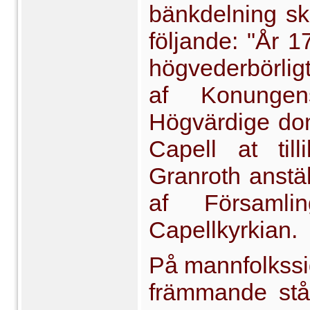
bänkdelning sk
följande: "År 17
högvederbörlig
af Konungen
Högvärdige domk
Capell at til
Granroth anstäl
af Församli
Capellkyrkian.
På mannfolkssid
främmande stån