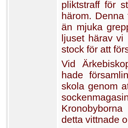
pliktstraff för
härom. Denna t
än mjuka grepp
lju­set härav v
stock för att fö
Vid Ärkebisko
hade församlin
skola genom at
sockenmaga
Kronobyborna b
detta vittnade 