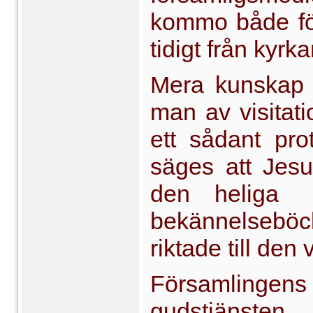
kommo både för
tidigt från kyr­
Mera kunskap 
man av visitati
ett sådant pro
säges att Jesu 
den heliga
bekännelseböc
riktade till den
Församlin
gudstjänst