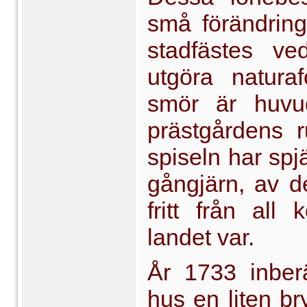
små förändring
stadfästes v
utgöra natur
smör är huvu
prästgårdens 
spiseln har spj
gångjärn, av d
fritt från all 
landet var.
År 1733 inber
hus en liten b