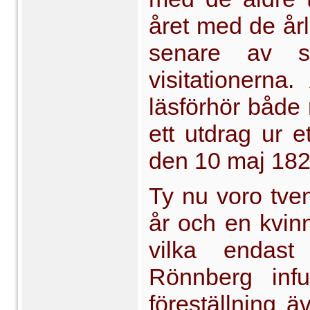
året med de år
senare av st
visitationerna
läsförhör både 
ett utdrag ur et
den 10 maj 1825
Ty nu voro tve
år och en kvinn
vilka endast
Rönnberg infu
föreställning ä