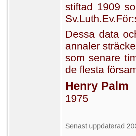
stiftad 1909 s
Sv.Luth.Ev.För
Dessa data och
annaler sträcker
som senare tima
de flesta försam
Henry Palm
1975
Senast uppdaterad 20