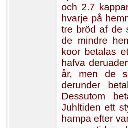
och 2.7 kappa
hvarje på hemma
tre bröd af de 
de mindre he
koor betalas e
hafva deruader
år, men de s
derunder betal
Dessutom bet
Juhltiden ett s
hampa efter van