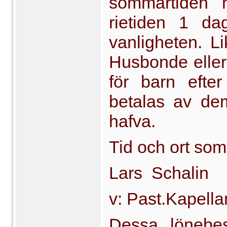
sommartiden 
rietiden 1 da
vanligheten. Lik
Husbonde elle
för barn efte
betalas av dem
hafva.
Tid och ort so
Lars Schalin
v: Past.Kapella
Dessa lönebe