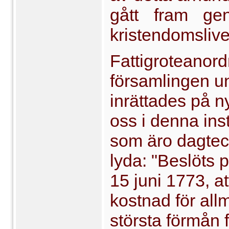
gått fram ge
kristendomslivet
Fattigroteanord
församlingen u
inrättades på n
oss i denna ins
som äro dagtec
lyda: "Beslöts 
15 juni 1773, 
kostnad för all
största förmån f