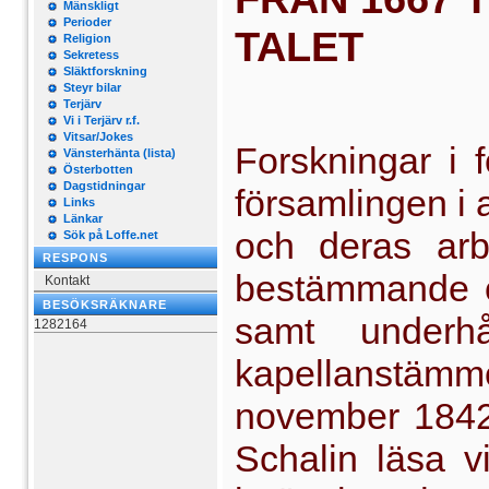
Mänskligt
Perioder
TALET
Religion
Sekretess
Släktforskning
Steyr bilar
Terjärv
Vi i Terjärv r.f.
Vitsar/Jokes
Forskningar i f
Vänsterhänta (lista)
Österbotten
Dagstidningar
församlingen i a
Links
Länkar
och deras arb
Sök på Loffe.net
RESPONS
bestämmande o
Kontakt
BESÖKSRÄKNARE
samt underhå
1282164
kapellanstäm
november 1842
Schalin läsa vi