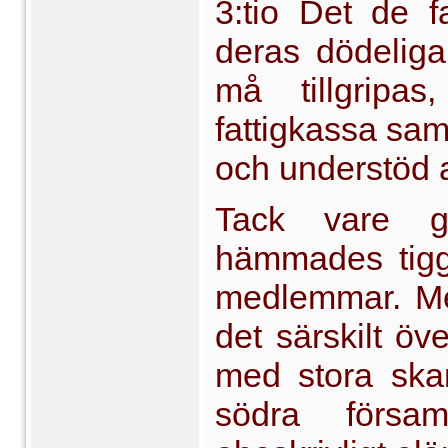
3:tio Det de f
deras dödeliga
må tillgripas
fattigkassa samt
och understöd 
Tack vare g
hämmades tigge
medlemmar. Men
det sär­skilt ö
med stora skar
södra försam