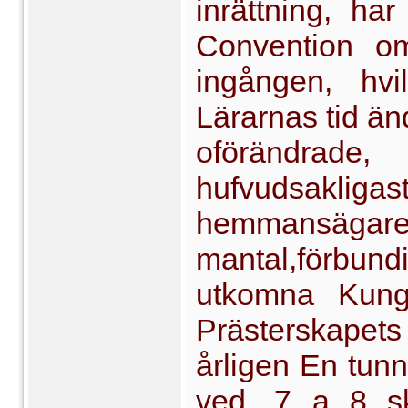
inrättning, har
Convention om
ingången, hvi
Lärarnas tid änd
oförändra­d
hufvudsaklig
hemmansägare
mantal,förbu
utkomna Kungl.
Prästerskapets 
årligen En tunn
ved,
7 a
8 sk