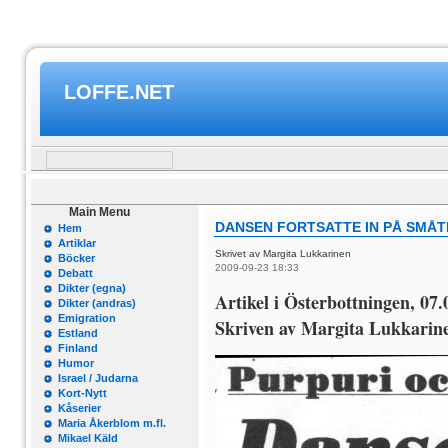
LOFFE.NET
Main Menu
DANSEN FORTSATTE IN PÅ SMÅ
Hem
Artiklar
Skrivet av Margita Lukkarinen
Böcker
2009-09-23 18:33
Debatt
Dikter (egna)
Artikel i Österbottningen, 07.
Dikter (andras)
Emigration
Skriven av Margita Lukkarin
Estland
Finland
Humor
Israel / Judarna
Kort-Nytt
Kåserier
Maria Åkerblom m.fl.
Mikael Käld