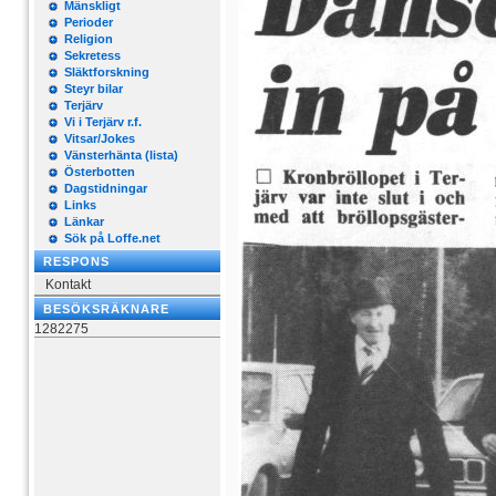
Mänskligt
Perioder
Religion
Sekretess
Släktforskning
Steyr bilar
Terjärv
Vi i Terjärv r.f.
Vitsar/Jokes
Vänsterhänta (lista)
Österbotten
Dagstidningar
Links
Länkar
Sök på Loffe.net
RESPONS
Kontakt
BESÖKSRÄKNARE
1282275