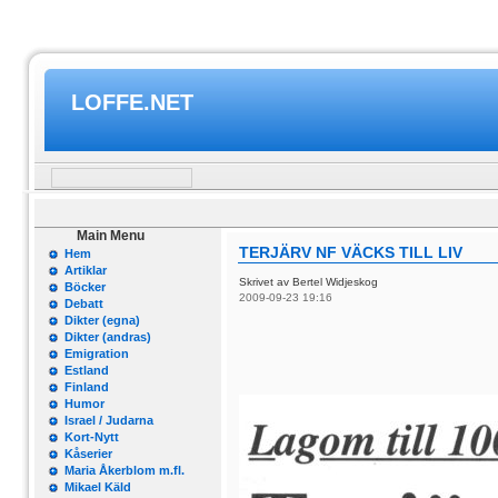
LOFFE.NET
Main Menu
TERJÄRV NF VÄCKS TILL LIV
Hem
Artiklar
Skrivet av Bertel Widjeskog
Böcker
2009-09-23 19:16
Debatt
Dikter (egna)
Dikter (andras)
Emigration
Estland
Finland
Humor
Israel / Judarna
Kort-Nytt
Kåserier
Maria Åkerblom m.fl.
Mikael Käld