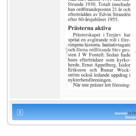
is F
Joomla!
Desig