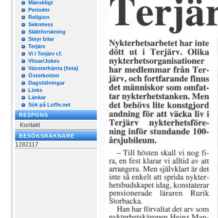
Mänskligt
Perioder
Religion
Sekretess
Släktforskning
Steyr bilar
Terjärv
Vi i Terjärv r.f.
Vitsar/Jokes
Vänsterhänta (lista)
Österbotten
Dagstidningar
Links
Länkar
Sök på Loffe.net
RESPONS
Kontakt
BESÖKSRÄKNARE
1282117