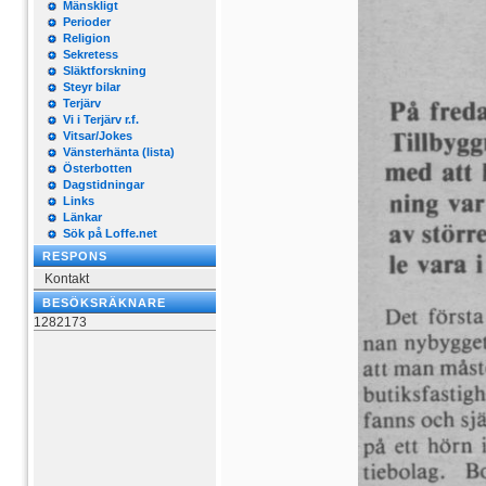
Mänskligt
Perioder
Religion
Sekretess
Släktforskning
Steyr bilar
Terjärv
Vi i Terjärv r.f.
Vitsar/Jokes
Vänsterhänta (lista)
Österbotten
Dagstidningar
Links
Länkar
Sök på Loffe.net
RESPONS
Kontakt
BESÖKSRÄKNARE
1282173