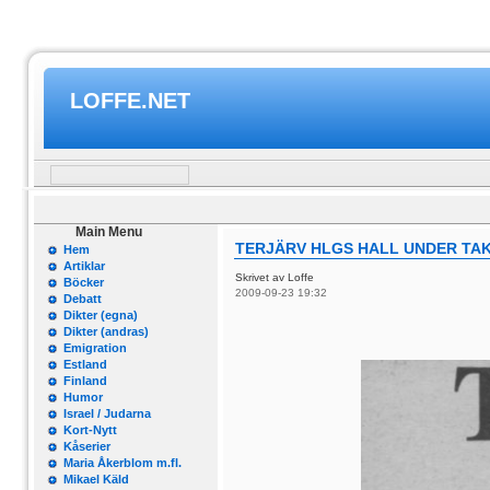
LOFFE.NET
Main Menu
TERJÄRV HLGS HALL UNDER TA
Hem
Artiklar
Skrivet av Loffe
Böcker
2009-09-23 19:32
Debatt
Dikter (egna)
Dikter (andras)
Emigration
Estland
Finland
Humor
Israel / Judarna
Kort-Nytt
Kåserier
Maria Åkerblom m.fl.
Mikael Käld