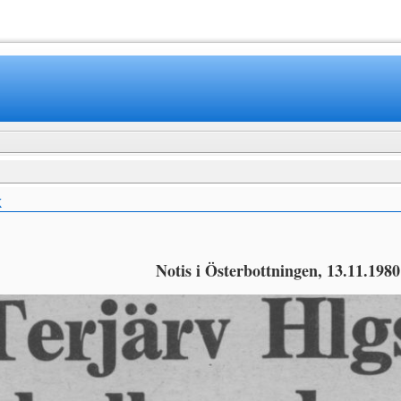
www.mamboteam.com
K
Notis i Österbottningen, 13.11.1980