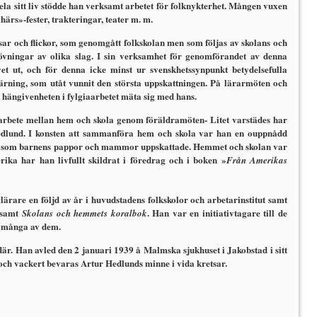
la sitt liv stödde han verksamt arbetet för folknykterhet. Mången vuxen
rs»-fester, trakteringar, teater m. m.
sar och flickor, som genomgått folkskolan men som följas av skolans och
h övningar av olika slag. I sin verksamhet för genomföran­det av denna
t ut, och för denna icke minst ur svenskhetssynpunkt betydelsefulla
gärning, som utåt vunnit den största uppskattningen. På lärarmöten och
hängivenheten i fylgiaarbetet mäta sig med hans.
r­bete mellan hem och skola genom föräldramöten- Litet varstädes har
Hedlund. I konsten att sammanföra hem och skola var han en ouppnådd
form, som barnens pappor och mammor uppskattade. Hemmet och skolan var
ika har han livfullt skildrat i föredrag och i boken »
Från Amerikas
ärare en följd av år i huvudstadens folkskolor och arbetar­institut samt
samt
. Han var en ini­tiativtagare till de
Skolans och hemmets koralbok
id många av dem.
. Han avled den 2 januari 1939 å Malmska sjukhuset i Jakob­stad i sitt
t och vackert bevaras Artur Hedlunds minne i vida kretsar.