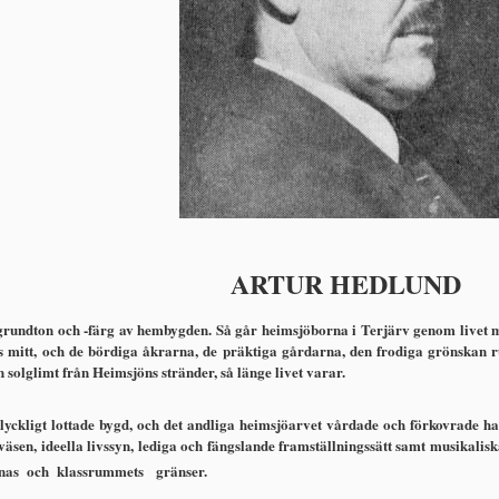
ARTUR HEDLUND
 grundton och -färg av hembygden. Så går heimsjöborna i Terjärv genom livet m
ns mitt, och de bördiga åkrarna, de präktiga gårdarna, den frodiga grönskan r
 solglimt från Heimsjöns stränder, så länge livet varar.
yckligt lottade bygd, och det andliga heimsjöarvet vårdade och förkovrade han
väsen, ideella livssyn, lediga och fängslande framställ­ningssätt samt musikalis
sernas och klassrummets gränser.