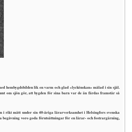
ed hembygdsbilden lik en varm och glad »lyckönskan» må­lad i sin själ.
unt om sjön gör, att bygden för sina barn var de än färdas framstår så
 i rikt mått under sin 40-åriga lärarverksamhet i Helsingfors sven­ska
ka begåv­ning voro goda förutsättningar för en lärar- och fostrargärning,