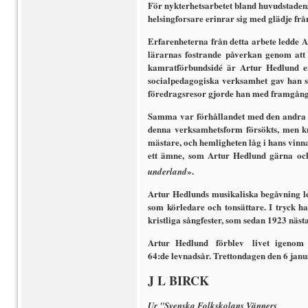
För nykterhetsarbetet bland hu­vudstaden
helsingforsare erinrar sig med glädje fr
Erfarenheterna från detta arbete ledde A
lärarnas fostrande påverkan genom att e
kamratförbundsidé är Artur Hedlund en 
socialpedagogiska verksamhet gav han sl
föredragsresor gjorde han med framgång 
Samma var förhållandet med den andra a
denna verksamhetsform försökts, men kn
mästare, och hemligheten låg i hans vin
ett ämne, som Artur Hedlund gärna och 
».
underland
Artur Hedlunds musikaliska begåvning ledd
som körledare och tonsättare. I tryck ha
kristliga sångfester, som sedan 1923 näst
Artur Hedlund förblev livet igenom varm
64:de levnadsår. Trettondagen den 6 janua
J L BIRCK
Ur "Svenska Folkskolans Vänners