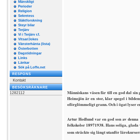
Mänskligt
Perioder
Religion
Sekretess
Släktforskning
Steyr bilar
Terjärv
Vi i Terjärv r.f.
Vitsar/Jokes
Vänsterhänta (lista)
Österbotten
Dagstidningar
Links
Länkar
Sök på Loffe.net
RESPONS
Kontakt
BESÖKSRÄKNARE
Människans väsen får till en god dal sin
1282112
Heimsjön är en stor, klar spegel i bilde
oförglömmeligt grann. Och i ögat lyser en
Artur Hedlund var en god son av denna l
folkskolor 18971938. Hans soliga, glada 
som sträckte sig långt utanför lärokur­