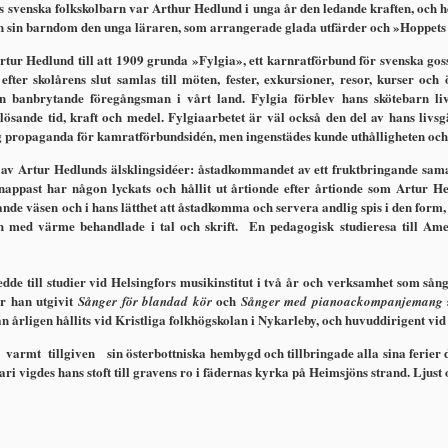
s svenska folkskolbarn var Arthur Hedlund i unga år den ledande kraften, och he
ån sin barndom den unga läraren, som arrangerade glada utfärder och »Hoppets hä
rtur Hedlund till att 1909 grunda »Fylgia», ett karnratförbund för svenska gos­
fter skol­årens slut samlas till möten, fester, exkursioner, resor, kurser oc
ban­brytande föregångsman i vårt land. Fylgia förblev hans sköte­barn live
ösande tid, kraft och medel. Fylgiaarbetet är väl också den del av hans livs
propaganda för kamratförbundsidén, men ingenstädes kunde ut­hålligheten och 
v Artur Hedlunds älsklingsidéer: åstadkommandet av ett fruktbringande sama
appast har någon lyckats och hållit ut årtionde efter årtionde som Artur 
nande väsen och i hans lätthet att åstadkomma och servera andlig spis i den 
med värme behandlade i tal och skrift.  En pedagogisk studieresa till Amer
e till studier vid Helsingfors musikinstitut i två år och verksamhet som sång­l
r han ut­givit
och
Sånger för blandad kör
Sånger med pianoackompanje­mang
an årligen hållits vid Kristliga folkhögskolan i Nykarleby, och huvuddirigent v
t tillgiven sin österbottniska hembygd och tillbringade alla sina ferier där
ri vigdes hans stoft till gravens ro i fädernas kyrka på Heimsjöns strand. Ljus