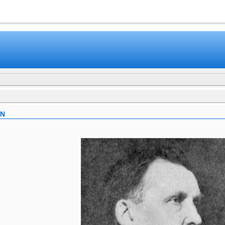
www.mamboteam.com
ÄN