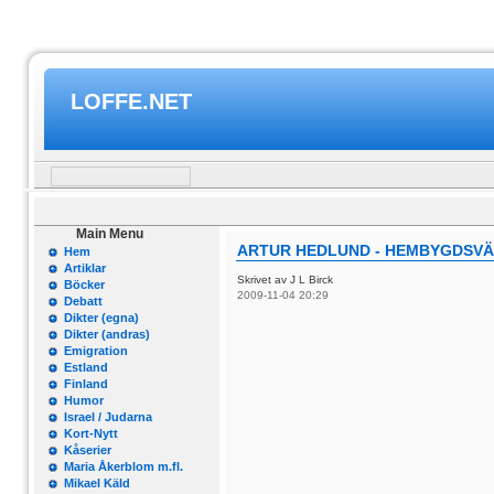
LOFFE.NET
Main Menu
ARTUR HEDLUND - HEMBYGDSV
Hem
Artiklar
Skrivet av J L Birck
Böcker
2009-11-04 20:29
Debatt
Dikter (egna)
Dikter (andras)
Emigration
Estland
Finland
Humor
Israel / Judarna
Kort-Nytt
Kåserier
Maria Åkerblom m.fl.
Mikael Käld