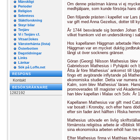
Mänskligt
Om denne prästman känna vi ej mycket m
Perioder
medhjälpare, som kunde försörja hans d
Religion
Sekretess
Den följande prästen i kapellet var Lar
Släktforskning
var gift med Anna Gezelius, dotter til
Steyr bilar
Terjärv
År 1744 besvärade sig bonden Johan Be
Vi i Terjärv r.f.
vilket framkom vid en undersökning i sa
Vitsar/Jokes
Hos kapellanen Häggman ar­betade Henri
Vänsterhänta (lista)
Häggman var en myc­ket duktig jordbruka
Österbotten
långt ut över socknens grän­ser.
Dagstidningar
Links
Göran (Georg) Nilsson Mat­hesius blev d
Länkar
Gabrielsson Mathesius i Pyhäjoki och b
Sök på Loffe.net
Åtta år före Mathesius' ankomst till U
RESPONS
fingo ett avgörande inflytande på Mathe
ekonomiska studier. Detta var numera 
Kontakt
Kalm, som blev Mathe­sius' lärare. Hans
BESÖKSRÄKNARE
promoverades till magister vid Akademi
1282192
han blev kapellan i Malax och Solv. År 
Kapellanen Mathesius var gift med Catar
var bosatt i Kronoby, och efter hans d
efter sin fader ärvt hälften i Riska he
Mathesius utövade en livlig skriftstäl
förnämsta religiösa arbete är »Biblisk 
sina ekonomiska arbeten erhöll han tre 
Efter Mathesius finna vi Matthias Köpin