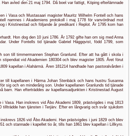
d. Han avled den 21 maj 1794. Då boet var fattigt, Köping efterlämnade
ten i Vasa och Mustasaari magister Mauritz Wilhelm Fontell och hans
tell namnes i Akademiens protokoll i maj 1778 för vanvörd­nad mot
gog i Kristinestad och följande år predikant i Replot. År 1795 kom han
Eberhardt. Hon dog den 10 juni 1786. År 1792 gifte han om sig med Anna
ar. Under Fontells tid tjänade Gabriel Häggqvist, född 1799, som
son till timmermannen Stephan Granlund. Efter att ha gått i skola i
stipendiat vid Akademien 180304 och blev magister 1805. Året förut
h 1809 kapellan i Alahärmä. Åren 181214 handhade han pastoralvården i
ter till kapellanen i Härma Johan Stenbäck och hans hustru Susanna
ör sig och en minderårig son. Under kapellanen Granlunds tid tjänade
må
barn.
Han
efterträddes
av kapellansadjunkten i Kristinestad August
are i Vasa. Han inskrevs vid Åbo Akademi 1809, prästvigdes i maj 1813
illträdde han tjän­sten i Terjärv. Efter en lång­varig och svår sjukdom
 inskrevs 1826 vid Åbo Akademi. Han prästvigdes i juni 1829 och blev
 och stannade i kapellet tio år, tills han 1861 blev kapellan i Lillkyro.