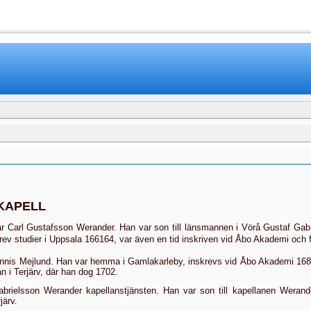
www.mamboteam.com
KAPELL
var Carl Gustafsson Werander. Han var son till länsmannen i Vörå Gustaf Gabr
v studier i Uppsala 166164, var även en tid inskriven vid Åbo Akademi och fö
annis Mejlund. Han var hemma i Gamlakarleby, inskrevs vid Åbo Akademi 16
n i Terjärv, där han dog 1702.
 Gabrielsson Werander kapellanstjänsten. Han var son till kapellanen Wera
järv.