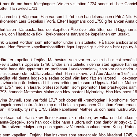
er än om hans föregångare. Vid en visitation 1724 sades att herr Gabriel 
otter. Han avled 1731.
s (Laurentius) Häggman. Han var son till råd- och handelsmannen i Piteå Nils 
l kyrkoherden Lars Gezelius i Vörå. Efter Häggmans död 1758 gifte änkan Ann
rtilsson Hästbacka hos domkapitlet i Åbo över oförrätter, som Häggman s
ken, och Häst­backa fick i kyrkoherdens närvaro be kapellanen om ursäkt.
k Gabriel Porthan som informator under sin stu­dietid. På kapellansboställ
re. Han försatte kapellansboställets ägor i ypperligt skick och bröt upp ny 
ärefter kapellan i Terjärv. Mathesius, som var en av sin tids mest bemärkta
lev student i Uppsala 1749. Under sin studietid i denna stad ägnade han si
pp­sala hade där upprättats en professur i »oekonomien», som var den andra 
sius' senare skriftställarverksamhet. Han inskrevs vid Åbo Akademi 1754, sa
möjligt vid denna högskola sedan också vårt land fått en lärostol i »oeko
 avhandling är dedicerad till hans bröder professorn i Uppsala Gabriel Math
en 1757 med sin lärare, professor Kalm, som promotor. Han prästvigdes samm
1793 lämnade Mat­hesius Malax och blev pastor i Nykarleby. Han blev prost 1
ina Bruneli, som var född 1717 och dotter till kro­nofogden i Korsholms Nor
öd ingick hans hustru äktenskap med befallningsmannen Christian Zimmerman
mman i Kronoby, ty i maj 1755 sålde kapellanen Mathesius och hans hustru
5/16
larverksamhet. Han skrev flere ekonomiska arbeten, av vilka en del utkommi
Manna-Spegel», som han dock icke hann slutföra och som därför är otryckt. E
större silvermedaljer och penningpris av Vetenskapsakademien. Kungl. Patriot
g som kapellan i Terjärv. Han inskrevs som student vid Åbo Akademi 1745, ble