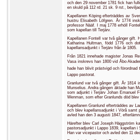
och den 29 november 1781 fick han fullm
en skuld på 112 rd. 21 sk. 9 rst., bevilj
Kapellanen Köping efterträddes av Sven
hustru Elisabeth Löfgren. År 1774 ins
professor Nääf. I maj 1778 erhöll Fonte
som kapellan till Terjärv.
Kapellanen Fontell var två gånger gift. 
Katharina Hultman, född 1776 och dot
kapellansadjunkt i Terjärv från år 1805.
Från 1821 innehade magister Jonas Rein
Vasa inskrevs han 1800 vid Åbo Akademi
hade han blivit prästvigd och för­ordnad
Lappo pasto­rat.
Granlund var två gånger gift. År 1814
Munselius. Andra gången äktade han Mar
som adjunkt i Terjärv Johan Emanuel F
Wenman, som efter Granlunds död blev n
Kapellanen Granlund efterträd­des av La
och blev kapellansadjunkt i Vörå samt pr
avled han den 3 augusti 1847, efterläm­n
Härefter blev Carl Joseph Häggström ka
pastorsadjunkt i Lappo 1839, kapellan i S
Han var vicepastor och avled den 11 d