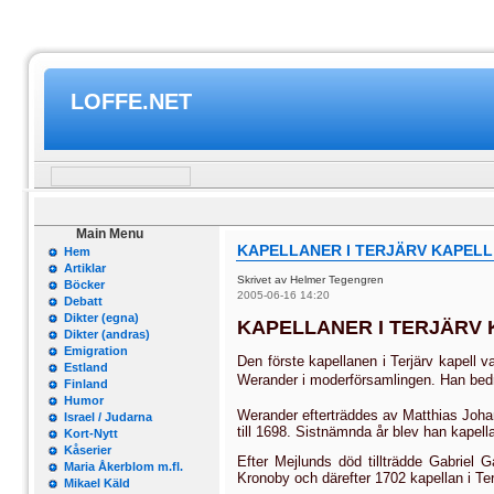
LOFFE.NET
Main Menu
KAPELLANER I TERJÄRV KAPELL
Hem
Artiklar
Skrivet av Helmer Tegengren
Böcker
2005-06-16 14:20
Debatt
Dikter (egna)
KAPELLANER I TERJÄRV 
Dikter (andras)
Emigration
Den förste kapellanen i Terjärv kapell 
Estland
Werander i moderförsamlingen. Han bedre
Finland
Humor
Werander efterträddes av Matthias Joh
Israel / Judarna
till 1698. Sistnämnda år blev han kapella
Kort-Nytt
Kåserier
Efter Mejlunds död tillträdde Gabriel
Maria Åkerblom m.fl.
Kronoby och därefter 1702 kapellan i Ter
Mikael Käld