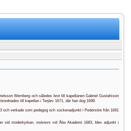
iels­son Wernberg och således bror till kapellanen Gabriel Gustafsson
rordnades till kapellan i Terjärv 1671, där han dog 1699.
83 och verkade som pedagog och sockenadjunkt i Pedersöre från 1691
nder vid moderkyrkan, inskrevs vid Åbo Akademi 1683, blev adjunkt i