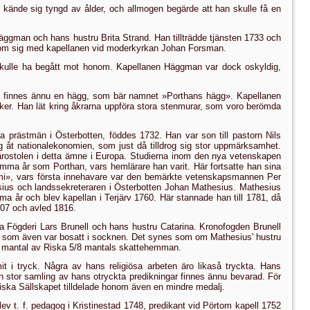
kände sig tyngd av ålder, och allmogen begärde att han skulle få en
Häggman och hans hustru Brita Strand. Han tillträdde tjänsten 1733 och
a om sig med kapellanen vid moder­kyrkan Johan Forsman.
kulle ha begått mot honom. Kapellanen Häggman var dock oskyl­dig,
et finnes ännu en hägg, som bär namnet »Porthans hägg». Ka­pellanen
åker. Han lät kring åkrarna uppföra stora stenmurar, som voro berömda
 prästmän i Österbotten, föddes 1732. Han var son till pas­torn Nils
g åt nationalekonomien, som just då tilldrog sig stor uppmärksamhet.
lärostolen i detta ämne i Europa. Studierna inom den nya vetenskapen
mma år som Porthan, vars hemlärare han varit. Här fortsatte han sina
nomi», vars första innehavare var den bemärkte vetenskapsmannen Per
esius och landssekreteraren i Österbotten Johan Mathesius. Mathesius
a år och blev kapellan i Terjärv 1760.
Här stannade han till 1781, då
807 och avled 1816.
ra Fögderi Lars Brunell och hans hustru Catarina. Kronofogden Brunell
, som även var bosatt i socknen. Det synes som om Mathesius' hustru
 mantal av Riska
5/8
mantals skattehemman.
t i tryck. Några av hans religiösa arbeten äro likaså tryckta. Hans
n stor samling av hans otryckta predikningar finnes ännu bevarad. För
iska Sällskapet tilldelade honom även en mindre medalj.
v t. f. pedagog i Kristinestad 1748, predikant vid Pörtom kapell 1752