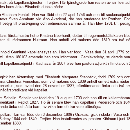
akt på kapellanstjänsten i Terjärv. Här tjänstgjorde han resten av sin levna
a­des hans änka Elisabeth dubbla nådar.
 Abraham Fontell. Han var född den 22 april 1756 och son till sockenadjunk
krevs Sven Abra­ham vid Åbo Akademi, där han studerade för Porthan. Fon­
ll betyg till prästvigning och ordinerades samma år. Han blev 1781 t.f. peda
Hans första hustru hette Kristina Eberhardt, dotter till regementsfältskären 
ter till rådmannen Hultman. Hon anhöll vid makens död 1819 om två nåd
hold Granlund kapellanssysslan. Han var född i Vasa den 31 april 1779 och 
. Åren 180103 arbetade han som informator i Gamlakarleby, stu­derade som 
 till kapellansadjunkt i Kauhava, år 1807 blev han pastorsadjunkt i Ilmola oc
 ingick han äktenskap med Elisabeth Margareta Stenbäck, född 1769 och dot
ia Christina Fonselius, som vid makens död 1839 anhöll om ett extra nådar f
onselius, som avled den 28 november 1837, efterlämnande änka och två
s
ådårspredikant vid kapellet.
rs Schalin. Schalin var född den 19 augusti 1790 och son till en källarmäst
e­dikant i Replot 1827. Tio år se­nare blev han kapellan i Pedersöre och 1840 t
ande änka och åtta barn, av vilka fem döttrar voro oförsörjda.
pellan. Han var född den 3 december 1806 i Oravais, gick i skola i Vasa och
ideby 1844 och 1849 i Terjärv. Han installerades av prosten Kihlman i juni 1851
ecember 1880.